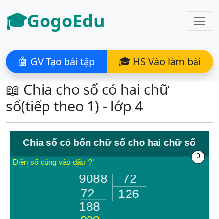
🎓GogoEdu
🤖 GV Tạo bài tập
🎓 HS Vào làm bài
📖 Chia cho số có hai chữ
số(tiếp theo 1) - lớp 4