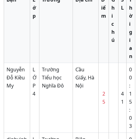
ớ
iể
h
L
h
p
m
i
ờ
c
i
h
g
ú
i
a
n
Nguyễn
L
Trường
Cầu
0
Đỗ Kiều
Ớ
Tiểu học
Giấy, Hà
0
My
P
Nghĩa Đô
Nội
:
4
2
4
1
5
1
5
:
0
3