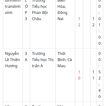
dinhvinh
L
Trường
Biên
0
trandinh
Ớ
Tiểu học
Hòa,
0
vinh
P
Phan Bội
Đồng
:
3
Châu
Nai
1
1
0
2
2
1
:
0
0
Nguyễn
3
Trường
Thới
0
Lê Thiên
A
Tiểu học Thị
Bình, Cà
0
Hương
trấn A
Mau
:
1
1
5
0
1
2
:
4
0