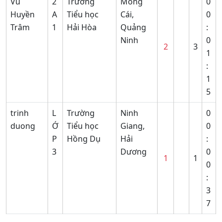
Vũ
2
Trường
Móng
0
Huyền
A
Tiểu học
Cái,
0
Trâm
1
Hải Hòa
Quảng
:
Ninh
0
2
3
1
:
1
5
trinh
L
Trường
Ninh
0
duong
Ớ
Tiểu học
Giang,
0
P
Hồng Dụ
Hải
:
3
Dương
0
1
1
0
:
3
7