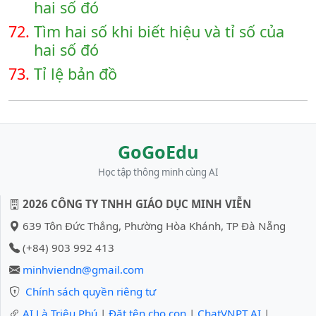
hai số đó
72.
Tìm hai số khi biết hiệu và tỉ số của
hai số đó
73.
Tỉ lệ bản đồ
GoGoEdu
Học tập thông minh cùng AI
2026 CÔNG TY TNHH GIÁO DỤC MINH VIỄN
639 Tôn Đức Thắng, Phường Hòa Khánh, TP Đà Nẵng
(+84) 903 992 413
minhviendn@gmail.com
Chính sách quyền riêng tư
AI Là Triệu Phú
|
Đặt tên cho con
|
ChatVNPT AI
|