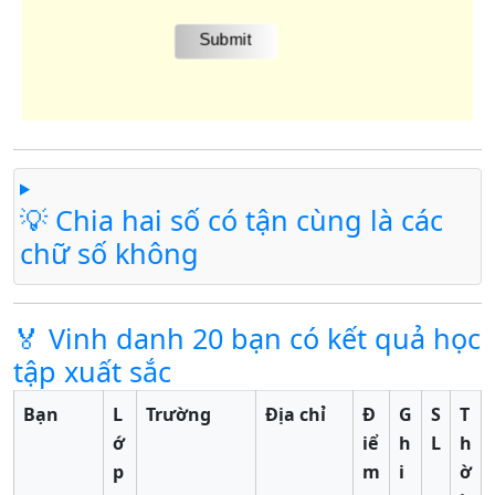
💡 Chia hai số có tận cùng là các
chữ số không
🏅 Vinh danh 20 bạn có kết quả học
tập xuất sắc
Bạn
L
Trường
Địa chỉ
Đ
G
S
T
ớ
iể
h
L
h
p
m
i
ờ