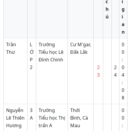
c
i
h
g
ú
i
a
n
Trần
L
Trường
Cư M'gar,
0
Thư
Ớ
Tiểu học Lê
Đắk Lắk
0
P
Đình Chinh
:
2
2
2
0
3
4
4
:
0
8
Nguyễn
3
Trường
Thới
0
Lê Thiên
A
Tiểu học Thị
Bình, Cà
0
Hương
trấn A
Mau
: