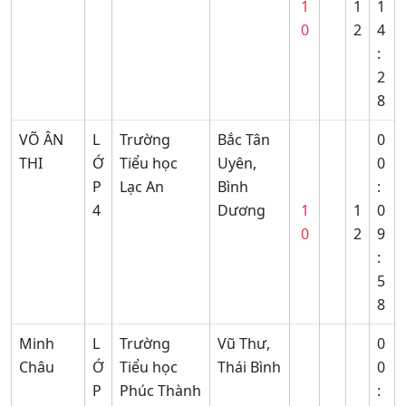
1
1
1
0
2
4
:
2
8
VÕ ÂN
L
Trường
Bắc Tân
0
THI
Ớ
Tiểu học
Uyên,
0
P
Lạc An
Bình
:
4
Dương
1
1
0
0
2
9
:
5
8
Minh
L
Trường
Vũ Thư,
0
Châu
Ớ
Tiểu học
Thái Bình
0
P
Phúc Thành
: