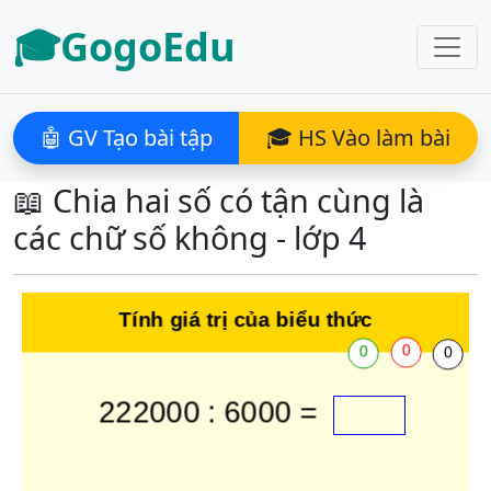
🎓GogoEdu
🤖 GV Tạo bài tập
🎓 HS Vào làm bài
📖 Chia hai số có tận cùng là
các chữ số không - lớp 4