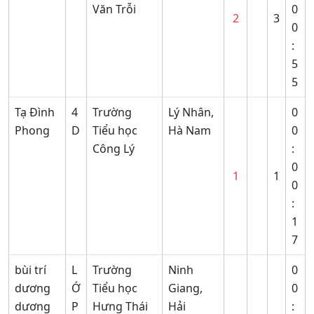
Văn Trỗi
0
2
3
0
:
5
5
Tạ Đình
4
Trường
Lý Nhân,
0
Phong
D
Tiểu học
Hà Nam
0
Công Lý
:
0
1
1
0
:
1
7
bùi trí
L
Trường
Ninh
0
dương
Ớ
Tiểu học
Giang,
0
dương
P
Hưng Thái
Hải
: