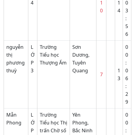
4
1
1
0
0
4
3
:
5
6
nguyễn
L
Trường
Sơn
0
thị
Ớ
Tiểu học
Dương,
0
phương
P
Thượng Ấm
Tuyên
:
thuỳ
3
Quang
1
0
7
3
6
:
2
9
Mẫn
L
Trường
Yên
0
Phong
Ớ
Tiểu học Thị
Phong,
0
P
trấn Chờ số
Bắc Ninh
: