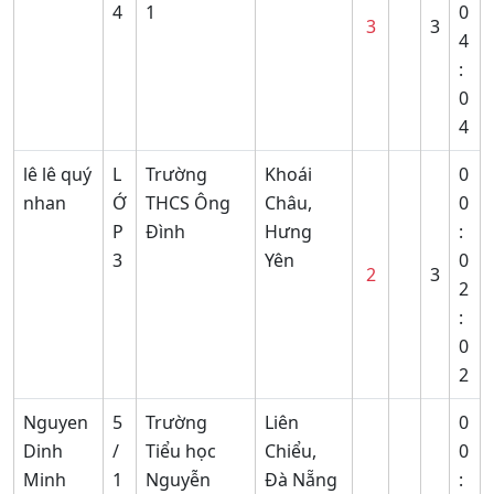
4
1
0
3
3
4
:
0
4
lê lê quý
L
Trường
Khoái
0
nhan
Ớ
THCS Ông
Châu,
0
P
Đình
Hưng
:
3
Yên
0
2
3
2
:
0
2
Nguyen
5
Trường
Liên
0
Dinh
/
Tiểu học
Chiểu,
0
Minh
1
Nguyễn
Đà Nẵng
: