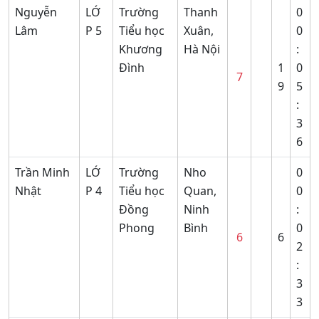
Nguyễn
LỚ
Trường
Thanh
0
Lâm
P 5
Tiểu học
Xuân,
0
Khương
Hà Nội
:
Đình
1
0
7
9
5
:
3
6
Trần Minh
LỚ
Trường
Nho
0
Nhật
P 4
Tiểu học
Quan,
0
Đồng
Ninh
:
Phong
Bình
0
6
6
2
:
3
3