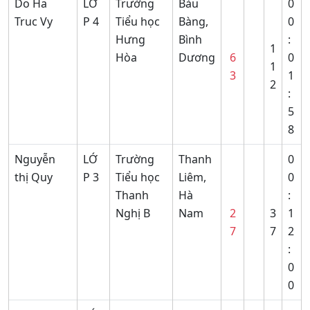
Do Ha
LỚ
Trường
Bàu
0
Truc Vy
P 4
Tiểu học
Bàng,
0
Hưng
Bình
:
1
Hòa
Dương
6
0
1
3
1
2
:
5
8
Nguyễn
LỚ
Trường
Thanh
0
thị Quy
P 3
Tiểu học
Liêm,
0
Thanh
Hà
:
Nghị B
Nam
2
3
1
7
7
2
:
0
0