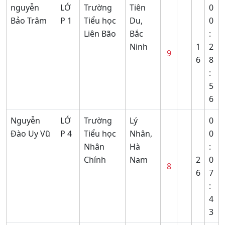
nguyễn
LỚ
Trường
Tiên
0
Bảo Trâm
P 1
Tiểu học
Du,
0
Liên Bão
Bắc
:
Ninh
1
2
9
6
8
:
5
6
Nguyễn
LỚ
Trường
Lý
0
Đào Uy Vũ
P 4
Tiểu học
Nhân,
0
Nhân
Hà
:
Chính
Nam
2
0
8
6
7
:
4
3