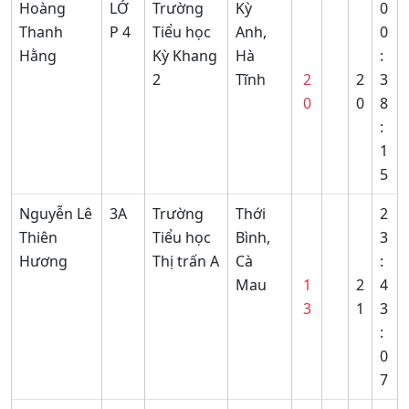
Hoàng
LỚ
Trường
Kỳ
0
Thanh
P 4
Tiểu học
Anh,
0
Hằng
Kỳ Khang
Hà
:
2
Tĩnh
2
2
3
0
0
8
:
1
5
Nguyễn Lê
3A
Trường
Thới
2
Thiên
Tiểu học
Bình,
3
Hương
Thị trấn A
Cà
:
Mau
1
2
4
3
1
3
:
0
7