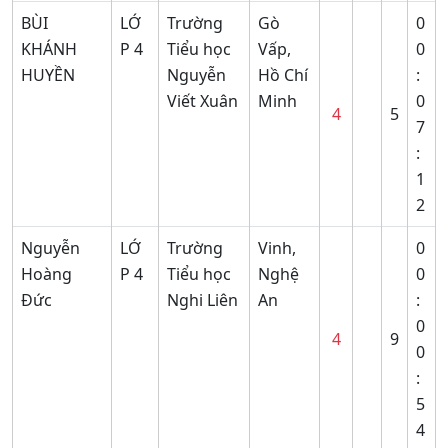
BÙI
LỚ
Trường
Gò
0
KHÁNH
P 4
Tiểu học
Vấp,
0
HUYỀN
Nguyễn
Hồ Chí
:
Viết Xuân
Minh
0
4
5
7
:
1
2
Nguyễn
LỚ
Trường
Vinh,
0
Hoàng
P 4
Tiểu học
Nghệ
0
Đức
Nghi Liên
An
:
0
4
9
0
:
5
4