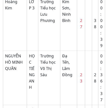
Hoàng
LỚ
Trường
Kim
0
Kim
P 3
Tiểu học
Sơn,
0
Lưu
Ninh
:
Phương
Bình
2
3
0
7
8
0
:
3
9
NGUYỄN
HỌ
Trường
Đạ
0
HỒ MINH
C
Tiểu học
Tẻh,
0
QUÂN
TIẾ
Võ Thị
Lâm
:
NG
Sáu
Đồng
2
2
3
AN
3
8
6
H
:
3
7