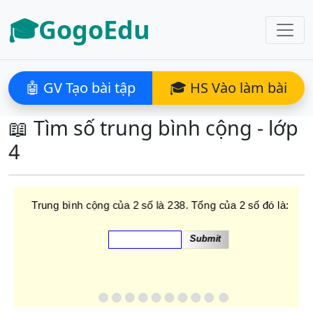
🎓GogoEdu
🤖 GV Tạo bài tập
🎓 HS Vào làm bài
📖 Tìm số trung bình cộng - lớp
4