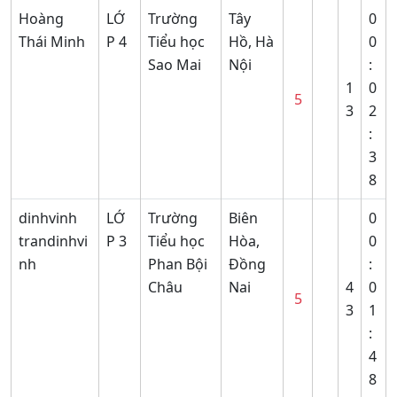
Hoàng
LỚ
Trường
Tây
0
Thái Minh
P 4
Tiểu học
Hồ, Hà
0
Sao Mai
Nội
:
1
0
5
3
2
:
3
8
dinhvinh
LỚ
Trường
Biên
0
trandinhvi
P 3
Tiểu học
Hòa,
0
nh
Phan Bội
Đồng
:
Châu
Nai
4
0
5
3
1
:
4
8