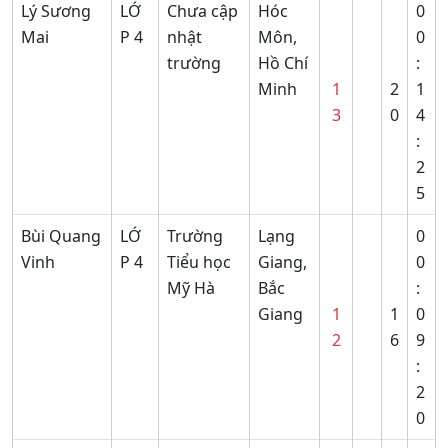
Lý Sương
LỚ
Chưa cập
Hóc
0
Mai
P 4
nhật
Môn,
0
trường
Hồ Chí
:
Minh
1
2
1
3
0
4
:
2
5
Bùi Quang
LỚ
Trường
Lạng
0
Vinh
P 4
Tiểu học
Giang,
0
Mỹ Hà
Bắc
:
Giang
1
1
0
2
6
9
:
2
0