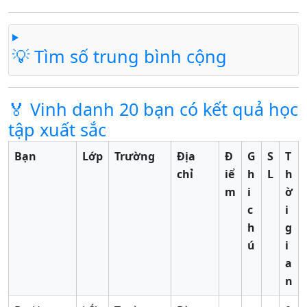
💡 Tìm số trung bình cộng
🏅 Vinh danh 20 bạn có kết quả học
tập xuất sắc
Bạn
Lớp
Trường
Địa
Đ
G
S
T
chỉ
iể
h
L
h
m
i
ờ
c
i
h
g
ú
i
a
n