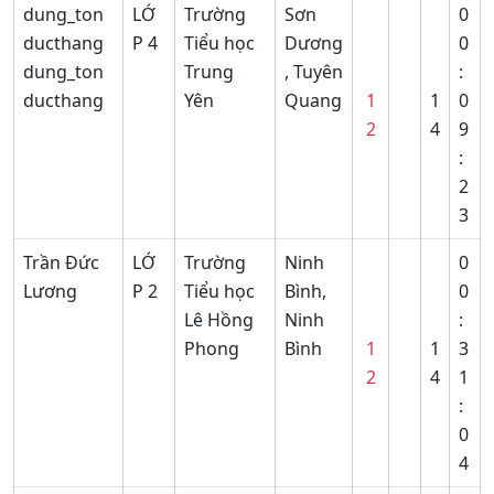
dung_ton
LỚ
Trường
Sơn
0
ducthang
P 4
Tiểu học
Dương
0
dung_ton
Trung
, Tuyên
:
ducthang
Yên
Quang
1
1
0
2
4
9
:
2
3
Trần Đức
LỚ
Trường
Ninh
0
Lương
P 2
Tiểu học
Bình,
0
Lê Hồng
Ninh
:
Phong
Bình
1
1
3
2
4
1
:
0
4