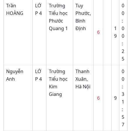
Trần
LỚ
Trường
Tuy
0
HOÀNG
P 4
Tiểu học
Phước,
0
Phước
Bình
:
Quang 1
Định
1
0
6
9
0
:
2
5
Nguyễn
LỚ
Trường
Thanh
0
Anh
P 4
Tiểu học
Xuân,
0
Kim
Hà Nội
:
Giang
3
6
9
1
:
5
7