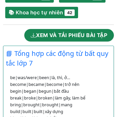
📚 Khoa học tự nhiên
42
XEM VÀ TẢI PHIẾU BÀI TẬP
📘 Tổng hợp các động từ bất quy
tắc lớp 7
be|was/were|been|là, thì, ở…
become|became|become|trở nên
begin|began|begun|bắt đầu
break|broke|broken|làm gãy, làm bể
bring|brought|brought|mang
build|built|built|xây dựng