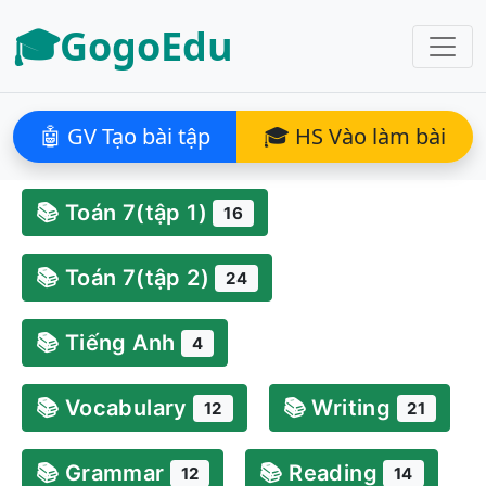
🎓GogoEdu
🤖 GV Tạo bài tập
🎓 HS Vào làm bài
📚 Toán 7(tập 1)
16
📚 Toán 7(tập 2)
24
📚 Tiếng Anh
4
📚 Vocabulary
📚 Writing
12
21
📚 Grammar
📚 Reading
12
14