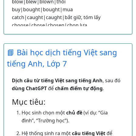
blow|blew|blown|thổi
buy|bought|bought|mua
catch|caught|caught|bắt giữ, tóm lấy
choose|chose|chosen|chọn lựa
come|came|come|đến
cut|cut|cut|cắt
do|did|done|làm
📘 Bài học dịch tiếng Việt sang
drink|drank|drunk|uống
tiếng Anh, Lớp 7
eat|ate|eaten|ăn
fall|fell|fallen|té ngã, trượt
feel|felt|felt|cảm thấy
Dịch câu từ tiếng Việt sang tiếng Anh
, sau đó
find|found|found|tìm kiếm
dùng ChatGPT
để
chấm điểm tự động
.
forget|forgot|forgotten|quên
Mục tiêu:
fly|flew|flown|bay
get|got|got/gotten|được, có được
Học sinh chọn một
chủ đề
(ví dụ: “Gia
give|gave|given|cho, tặng
đình”, “Trường học”).
go|went|gone|đi
Hệ thống sinh ra một
câu tiếng Việt
để
grow|grew|grown|phát triển, gia tăng