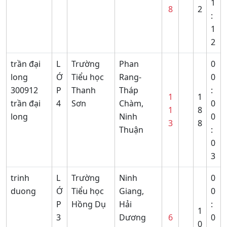
1
8
2
:
1
2
trần đại
L
Trường
Phan
0
long
Ớ
Tiểu học
Rang-
0
300912
P
Thanh
Tháp
:
1
1
trần đại
4
Sơn
Chàm,
0
1
8
long
Ninh
0
3
8
Thuận
:
0
3
trinh
L
Trường
Ninh
0
duong
Ớ
Tiểu học
Giang,
0
P
Hồng Dụ
Hải
:
1
3
Dương
6
0
0