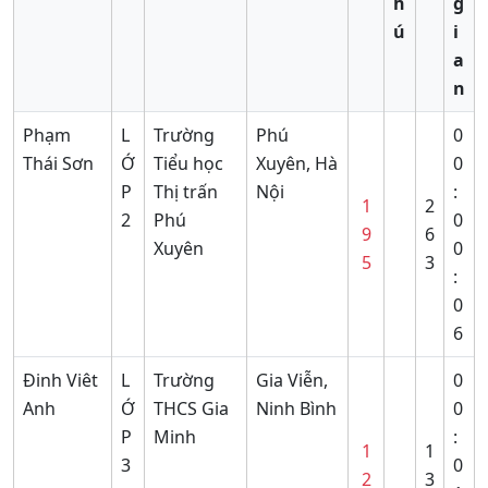
h
g
ú
i
a
n
Phạm
L
Trường
Phú
0
Thái Sơn
Ớ
Tiểu học
Xuyên, Hà
0
P
Thị trấn
Nội
:
1
2
2
Phú
0
9
6
Xuyên
0
5
3
:
0
6
Đinh Viêt
L
Trường
Gia Viễn,
0
Anh
Ớ
THCS Gia
Ninh Bình
0
P
Minh
:
1
1
3
0
2
3