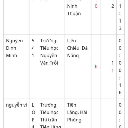
Ninh
0
2
1
Thuận
:
1
3
Nguyen
5
Trường
Liên
0
Dinh
/
Tiểu học
Chiểu, Đà
0
Minh
1
Nguyễn
Nẵng
:
Văn Trỗi
1
0
6
1
0
:
1
6
nguyễn vi
L
Trường
Tiên
0
Ớ
Tiểu học
Lãng, Hải
0
P
Thị trấn
Phòng
:
4
Tiên Lãng
0