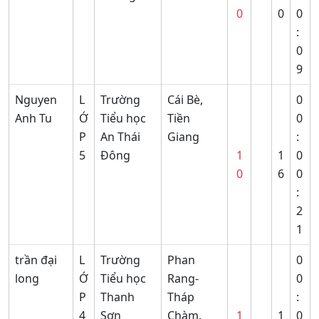
0
0
0
:
0
9
Nguyen
L
Trường
Cái Bè,
0
Anh Tu
Ớ
Tiểu học
Tiền
0
P
An Thái
Giang
:
5
Đông
1
1
0
0
6
0
:
2
1
trần đại
L
Trường
Phan
0
long
Ớ
Tiểu học
Rang-
0
P
Thanh
Tháp
:
4
Sơn
Chàm,
1
1
0