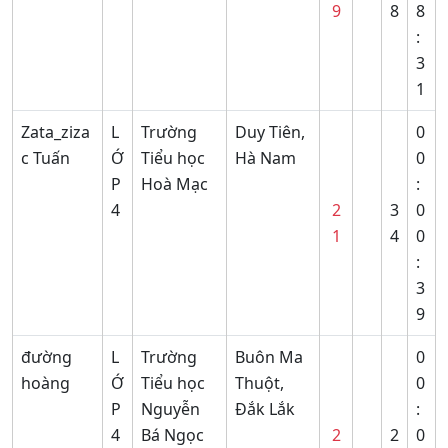
9
8
8
:
3
1
Zata_ziza
L
Trường
Duy Tiên,
0
c Tuấn
Ớ
Tiểu học
Hà Nam
0
P
Hoà Mạc
:
4
2
3
0
1
4
0
:
3
9
đường
L
Trường
Buôn Ma
0
hoàng
Ớ
Tiểu học
Thuột,
0
P
Nguyễn
Đắk Lắk
:
4
Bá Ngọc
2
2
0