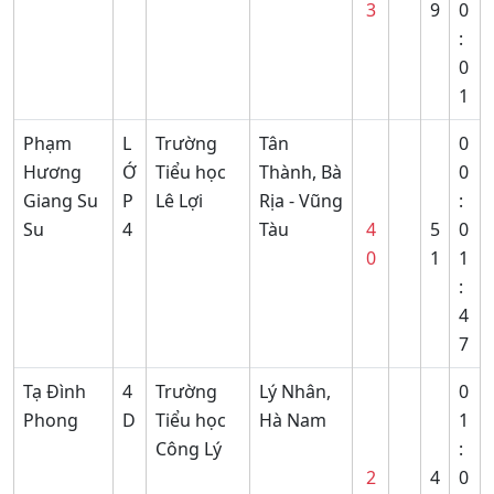
3
9
0
:
0
1
Phạm
L
Trường
Tân
0
Hương
Ớ
Tiểu học
Thành, Bà
0
Giang Su
P
Lê Lợi
Rịa - Vũng
:
Su
4
Tàu
4
5
0
0
1
1
:
4
7
Tạ Đình
4
Trường
Lý Nhân,
0
Phong
D
Tiểu học
Hà Nam
1
Công Lý
:
2
4
0