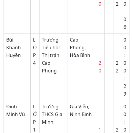
0
2
0
:
0
6
Bùi
L
Trường
Cao
0
Khánh
Ớ
Tiểu học
Phong,
0
Huyền
P
Thị trấn
Hòa Bình
:
4
Cao
2
2
0
Phong
0
2
0
:
2
9
Đinh
L
Trường
Gia Viễn,
0
Minh Vũ
Ớ
THCS Gia
Ninh Bình
0
P
Minh
:
1
1
2
0