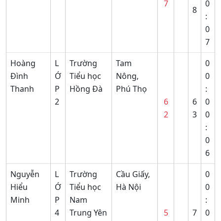
7
0
8
:
0
7
Hoàng
L
Trường
Tam
0
Đình
Ớ
Tiểu học
Nông,
0
Thanh
P
Hồng Đà
Phú Thọ
:
2
6
6
0
2
3
0
:
0
6
Nguyễn
L
Trường
Cầu Giấy,
0
Hiểu
Ớ
Tiểu học
Hà Nội
0
Minh
P
Nam
:
4
Trung Yên
5
7
0