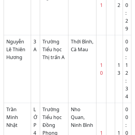
1
2
0
:
2
9
Nguyễn
3
Trường
Thới Bình,
0
Lê Thiên
A
Tiểu học
Cà Mau
0
Hương
Thị trấn A
:
1
1
1
0
3
2
:
3
4
Trần
L
Trường
Nho
0
Minh
Ớ
Tiểu học
Quan,
0
Nhật
P
Đồng
Ninh Bình
:
4
Phong
1
1
0