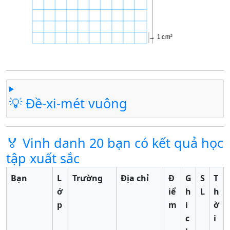
💡 Đề-xi-mét vuông
🏅 Vinh danh 20 bạn có kết quả học
tập xuất sắc
Bạn
L
Trường
Địa chỉ
Đ
G
S
T
ớ
iể
h
L
h
p
m
i
ờ
c
i