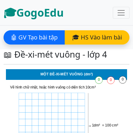
🎓GogoEdu
🤖 GV Tạo bài tập
🎓 HS Vào làm bài
📖 Đề-xi-mét vuông - lớp 4