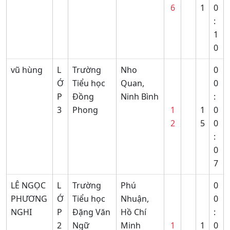
6
1
0
:
1
0
vũ hùng
L
Trường
Nho
0
Ớ
Tiểu học
Quan,
0
P
Đồng
Ninh Bình
:
3
Phong
1
1
0
2
5
0
:
0
7
LÊ NGỌC
L
Trường
Phú
0
PHƯƠNG
Ớ
Tiểu học
Nhuận,
0
NGHI
P
Đặng Văn
Hồ Chí
:
2
Ngữ
Minh
1
1
0