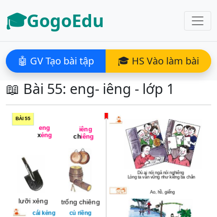
🎓GogoEdu
🤖 GV Tạo bài tập
🎓 HS Vào làm bài
📖 Bài 55: eng- iêng - lớp 1