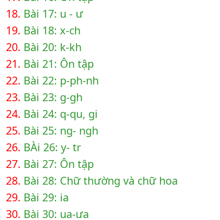
18.
Bài 17: u - ư
19.
Bài 18: x-ch
20.
Bài 20: k-kh
21.
Bài 21: Ôn tập
22.
Bài 22: p-ph-nh
23.
Bài 23: g-gh
24.
Bài 24: q-qu, gi
25.
Bài 25: ng- ngh
26.
BÀi 26: y- tr
27.
Bài 27: Ôn tập
28.
Bài 28: Chữ thường và chữ hoa
29.
Bài 29: ia
30.
Bài 30: ua-ưa