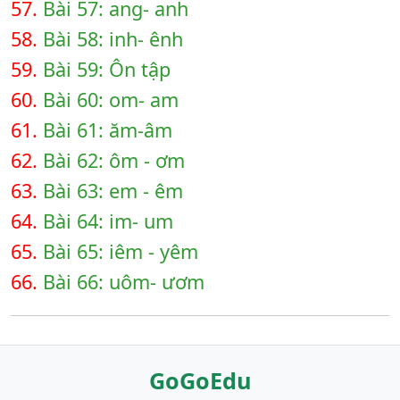
57.
Bài 57: ang- anh
58.
Bài 58: inh- ênh
59.
Bài 59: Ôn tập
60.
Bài 60: om- am
61.
Bài 61: ăm-âm
62.
Bài 62: ôm - ơm
63.
Bài 63: em - êm
64.
Bài 64: im- um
65.
Bài 65: iêm - yêm
66.
Bài 66: uôm- ươm
GoGoEdu