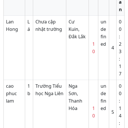
a
n
Lan
L
Chưa cập
Cư
un
0
Hong
á
nhật trường
Kuin,
de
0
Đắk Lắk
fin
:
1
ed
2
4
0
3
:
1
7
cao
1
Trường Tiểu
Nga
un
0
phuc
b
học Nga Liên
Sơn,
de
0
lam
Thanh
fin
:
Hóa
1
ed
1
5
0
4
: