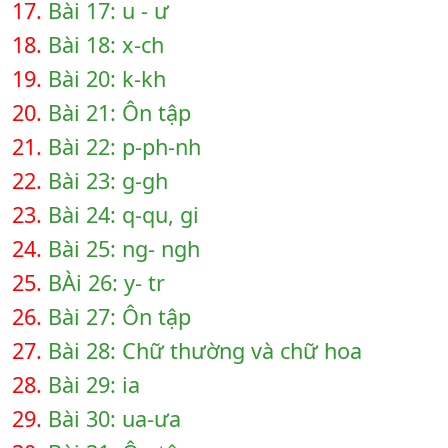
17.
Bài 17: u - ư
18.
Bài 18: x-ch
19.
Bài 20: k-kh
20.
Bài 21: Ôn tập
21.
Bài 22: p-ph-nh
22.
Bài 23: g-gh
23.
Bài 24: q-qu, gi
24.
Bài 25: ng- ngh
25.
BÀi 26: y- tr
26.
Bài 27: Ôn tập
27.
Bài 28: Chữ thường và chữ hoa
28.
Bài 29: ia
29.
Bài 30: ua-ưa