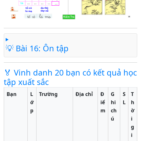
💡 Bài 16: Ôn tập
🏅 Vinh danh 20 bạn có kết quả học
tập xuất sắc
Bạn
L
Trường
Địa chỉ
Đ
G
S
T
ớ
iể
hi
L
h
p
m
ch
ờ
ú
i
g
i