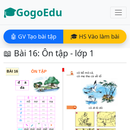
🎓GogoEdu
🤖 GV Tạo bài tập
🎓 HS Vào làm bài
📖 Bài 16: Ôn tập - lớp 1