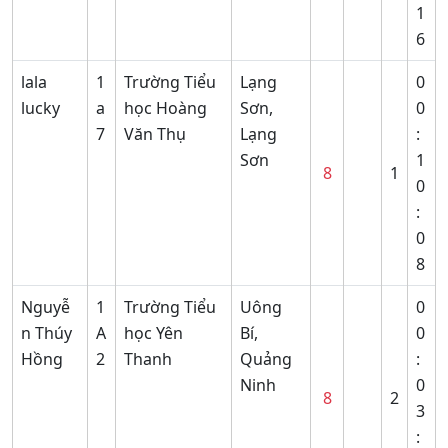
1
6
lala
1
Trường Tiểu
Lạng
0
lucky
a
học Hoàng
Sơn,
0
7
Văn Thụ
Lạng
:
Sơn
1
8
1
0
:
0
8
Nguyễ
1
Trường Tiểu
Uông
0
n Thúy
A
học Yên
Bí,
0
Hồng
2
Thanh
Quảng
:
Ninh
0
8
2
3
: