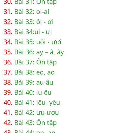
30.
Bài 31: Ôn tập
31.
Bài 32: oi-ai
32.
Bài 33: ôi - ơi
33.
Bài 34:ui - ưi
34.
Bài 35: uôi - ươi
35.
Bài 36: ay – â, ây
36.
Bài 37: Ôn tập
37.
Bài 38: eo, ao
38.
Bài 39: au-âu
39.
Bài 40: iu-êu
40.
Bài 41: iêu- yêu
41.
Bài 42: ưu-ươu
42.
Bài 43: Ôn tập
43.
Bài 44: on- an