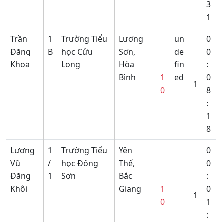
3
1
Trần
1
Trường Tiểu
Lương
un
0
Đăng
B
học Cửu
Sơn,
de
0
Khoa
Long
Hòa
fin
:
Bình
1
ed
0
1
0
8
:
1
8
Lương
1
Trường Tiểu
Yên
0
Vũ
/
học Đông
Thế,
0
Đăng
1
Sơn
Bắc
:
Khôi
Giang
1
0
1
0
1
: