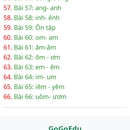
57.
Bài 57: ang- anh
58.
Bài 58: inh- ênh
59.
Bài 59: Ôn tập
60.
Bài 60: om- am
61.
Bài 61: ăm-âm
62.
Bài 62: ôm - ơm
63.
Bài 63: em - êm
64.
Bài 64: im- um
65.
Bài 65: iêm - yêm
66.
Bài 66: uôm- ươm
GoGoEdu