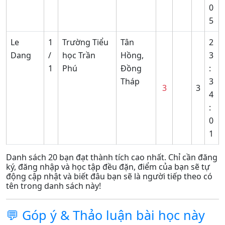
0
5
Le
1
Trường Tiểu
Tân
2
Dang
/
học Trần
Hồng,
3
1
Phú
Đồng
:
Tháp
3
3
3
4
:
0
1
Danh sách 20 bạn đạt thành tích cao nhất. Chỉ cần đăng
ký, đăng nhập và học tập đều đặn, điểm của bạn sẽ tự
động cập nhật và biết đâu bạn sẽ là người tiếp theo có
tên trong danh sách này!
💬 Góp ý & Thảo luận bài học này