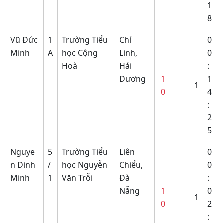
1
8
Vũ Đức
1
Trường Tiểu
Chí
0
Minh
A
học Cộng
Linh,
0
Hoà
Hải
:
Dương
1
1
1
0
4
:
2
5
Nguye
5
Trường Tiểu
Liên
0
n Dinh
/
học Nguyễn
Chiểu,
0
Minh
1
Văn Trỗi
Đà
:
Nẵng
1
0
1
0
2
: