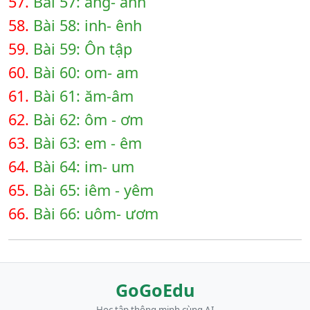
57.
Bài 57: ang- anh
58.
Bài 58: inh- ênh
59.
Bài 59: Ôn tập
60.
Bài 60: om- am
61.
Bài 61: ăm-âm
62.
Bài 62: ôm - ơm
63.
Bài 63: em - êm
64.
Bài 64: im- um
65.
Bài 65: iêm - yêm
66.
Bài 66: uôm- ươm
GoGoEdu