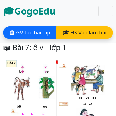
🎓GogoEdu
🤖 GV Tạo bài tập
🎓 HS Vào làm bài
📖 Bài 7: ê-v - lớp 1