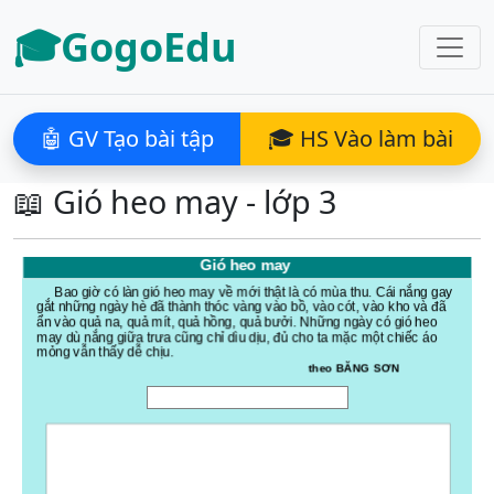
🎓GogoEdu
🤖 GV Tạo bài tập
🎓 HS Vào làm bài
📖 Gió heo may - lớp 3