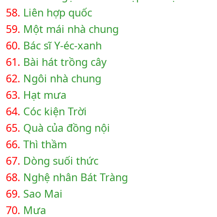
58.
Liên hợp quốc
59.
Một mái nhà chung
60.
Bác sĩ Y-éc-xanh
61.
Bài hát trồng cây
62.
Ngôi nhà chung
63.
Hạt mưa
64.
Cóc kiện Trời
65.
Quà của đồng nội
66.
Thì thầm
67.
Dòng suối thức
68.
Nghệ nhân Bát Tràng
69.
Sao Mai
70.
Mưa