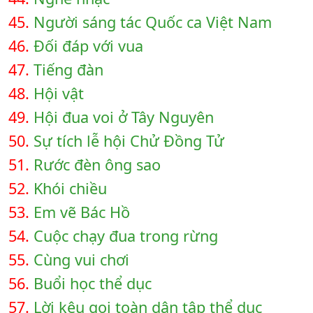
45.
Người sáng tác Quốc ca Việt Nam
46.
Đối đáp với vua
47.
Tiếng đàn
48.
Hội vật
49.
Hội đua voi ở Tây Nguyên
50.
Sự tích lễ hội Chử Đồng Tử
51.
Rước đèn ông sao
52.
Khói chiều
53.
Em vẽ Bác Hồ
54.
Cuộc chạy đua trong rừng
55.
Cùng vui chơi
56.
Buổi học thể dục
57.
Lời kêu gọi toàn dân tập thể dục