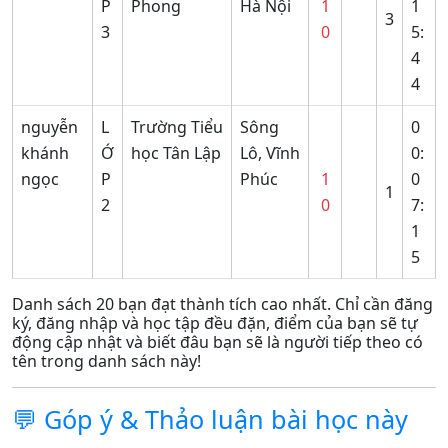
P
Phong
Hà Nội
1
1
3
3
0
5:
4
4
nguyễn
L
Trường Tiểu
Sông
0
khánh
Ớ
học Tân Lập
Lô, Vĩnh
0:
ngọc
P
Phúc
1
0
1
2
0
7:
1
5
Danh sách 20 bạn đạt thành tích cao nhất. Chỉ cần đăng
ký, đăng nhập và học tập đều đặn, điểm của bạn sẽ tự
động cập nhật và biết đâu bạn sẽ là người tiếp theo có
tên trong danh sách này!
💬 Góp ý & Thảo luận bài học này