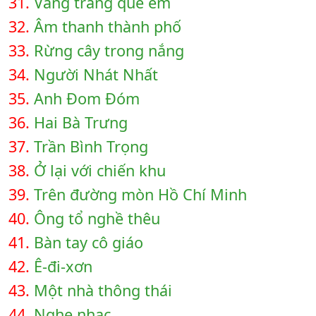
31.
Vầng trăng quê em
32.
Âm thanh thành phố
33.
Rừng cây trong nắng
34.
Người Nhát Nhất
35.
Anh Đom Đóm
36.
Hai Bà Trưng
37.
Trần Bình Trọng
38.
Ở lại với chiến khu
39.
Trên đường mòn Hồ Chí Minh
40.
Ông tổ nghề thêu
41.
Bàn tay cô giáo
42.
Ê-đi-xơn
43.
Một nhà thông thái
44.
Nghe nhạc