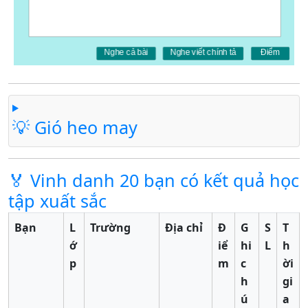
💡 Gió heo may
🏅 Vinh danh 20 bạn có kết quả học
tập xuất sắc
Bạn
L
Trường
Địa chỉ
Đ
G
S
T
ớ
iể
hi
L
h
p
m
c
ời
h
gi
ú
a