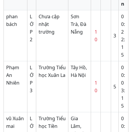
n
phan
L
Chưa cập
Sơn
0
bách
Ớ
nhật
Trà, Đà
0:
P
trường
Nẵng
1
2
3
2
0
2:
1
5
Phạm
L
Trường Tiểu
Tây Hồ,
0
An
Ớ
học Xuân La
Hà Nội
0:
Nhiên
P
1
0
5
3
0
3:
1
5
vũ Xuân
L
Trường Tiểu
Gia
0
mai
Ớ
học Tiền
Lâm,
0: