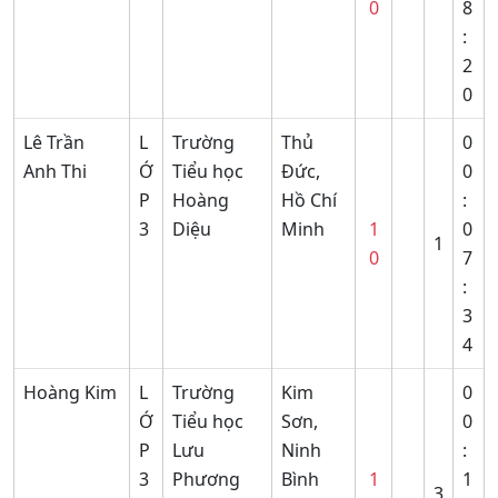
0
8
:
2
0
Lê Trần
L
Trường
Thủ
0
Anh Thi
Ớ
Tiểu học
Đức,
0
P
Hoàng
Hồ Chí
:
3
Diệu
Minh
1
0
1
0
7
:
3
4
Hoàng Kim
L
Trường
Kim
0
Ớ
Tiểu học
Sơn,
0
P
Lưu
Ninh
:
3
Phương
Bình
1
1
3