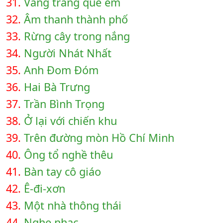
31.
Vầng trăng quê em
32.
Âm thanh thành phố
33.
Rừng cây trong nắng
34.
Người Nhát Nhất
35.
Anh Đom Đóm
36.
Hai Bà Trưng
37.
Trần Bình Trọng
38.
Ở lại với chiến khu
39.
Trên đường mòn Hồ Chí Minh
40.
Ông tổ nghề thêu
41.
Bàn tay cô giáo
42.
Ê-đi-xơn
43.
Một nhà thông thái
44.
Nghe nhạc