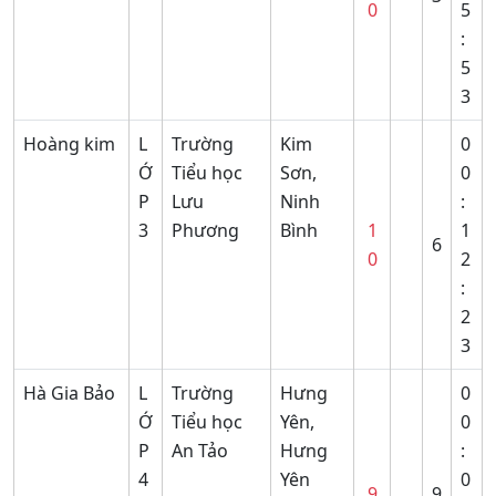
0
5
:
5
3
Hoàng kim
L
Trường
Kim
0
Ớ
Tiểu học
Sơn,
0
P
Lưu
Ninh
:
3
Phương
Bình
1
1
6
0
2
:
2
3
Hà Gia Bảo
L
Trường
Hưng
0
Ớ
Tiểu học
Yên,
0
P
An Tảo
Hưng
:
4
Yên
0
9
9