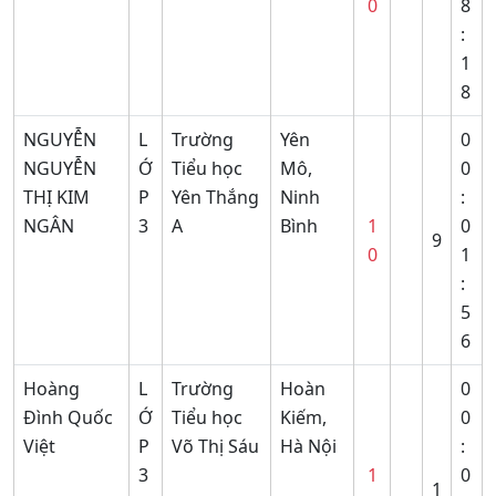
0
8
:
1
8
NGUYỄN
L
Trường
Yên
0
NGUYỄN
Ớ
Tiểu học
Mô,
0
THỊ KIM
P
Yên Thắng
Ninh
:
NGÂN
3
A
Bình
1
0
9
0
1
:
5
6
Hoàng
L
Trường
Hoàn
0
Đình Quốc
Ớ
Tiểu học
Kiếm,
0
Việt
P
Võ Thị Sáu
Hà Nội
:
3
1
0
1