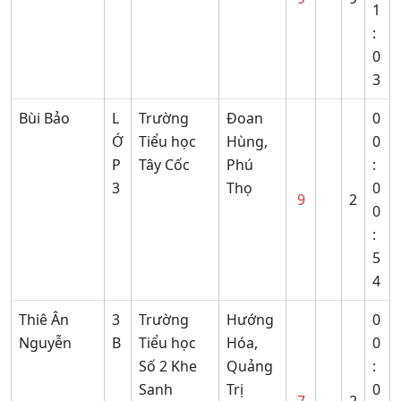
1
:
0
3
Bùi Bảo
L
Trường
Đoan
0
Ớ
Tiểu học
Hùng,
0
P
Tây Cốc
Phú
:
3
Thọ
0
9
2
0
:
5
4
Thiê Ân
3
Trường
Hướng
0
Nguyễn
B
Tiểu học
Hóa,
0
Số 2 Khe
Quảng
:
Sanh
Trị
0