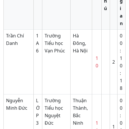
h
g
ú
i
a
n
Trần Chí
1
Trường
Hà
0
Danh
A
Tiểu học
Đông,
0
6
Vạn Phúc
Hà Nội
:
1
1
2
0
0
:
1
8
Nguyễn
L
Trường
Thuận
0
Minh Đức
Ớ
Tiểu học
Thành,
0
P
Nguyệt
Bắc
:
3
Đức
Ninh
1
0
1