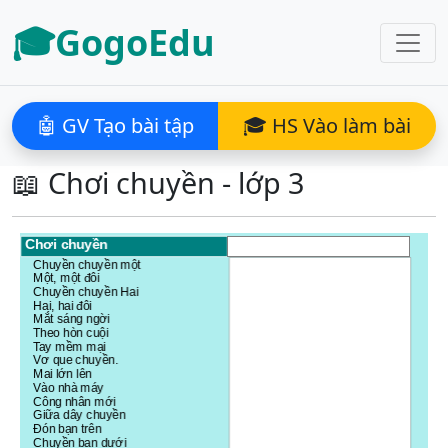
🎓GogoEdu
🤖 GV Tạo bài tập
🎓 HS Vào làm bài
📖 Chơi chuyền - lớp 3