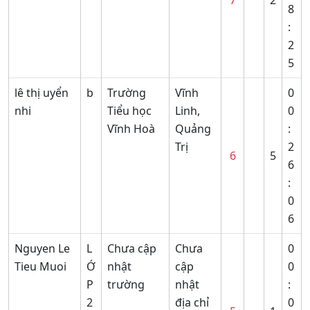
7
2
8
:
2
5
lê thị uyển
b
Trường
Vĩnh
0
nhi
Tiểu học
Linh,
0
Vĩnh Hoà
Quảng
:
Trị
2
6
5
6
:
0
6
Nguyen Le
L
Chưa cập
Chưa
0
Tieu Muoi
Ớ
nhật
cập
0
P
trường
nhật
:
2
địa chỉ
0