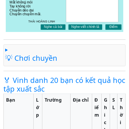
💡 Chơi chuyền
🏅 Vinh danh 20 bạn có kết quả học
tập xuất sắc
Bạn
L
Trường
Địa chỉ
Đ
G
S
T
ớ
iể
h
L
h
p
m
i
ờ
c
i