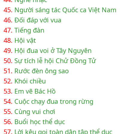
45.
Người sáng tác Quốc ca Việt Nam
46.
Đối đáp với vua
47.
Tiếng đàn
48.
Hội vật
49.
Hội đua voi ở Tây Nguyên
50.
Sự tích lễ hội Chử Đồng Tử
51.
Rước đèn ông sao
52.
Khói chiều
53.
Em vẽ Bác Hồ
54.
Cuộc chạy đua trong rừng
55.
Cùng vui chơi
56.
Buổi học thể dục
57.
Lời kêu gọi toàn dân tập thể dục