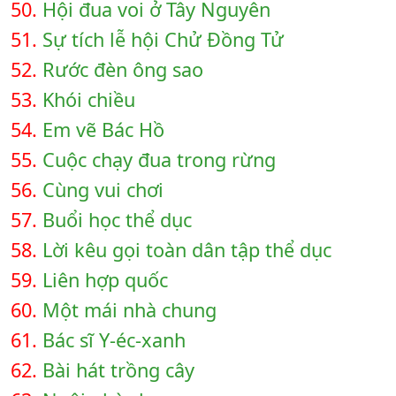
50.
Hội đua voi ở Tây Nguyên
51.
Sự tích lễ hội Chử Đồng Tử
52.
Rước đèn ông sao
53.
Khói chiều
54.
Em vẽ Bác Hồ
55.
Cuộc chạy đua trong rừng
56.
Cùng vui chơi
57.
Buổi học thể dục
58.
Lời kêu gọi toàn dân tập thể dục
59.
Liên hợp quốc
60.
Một mái nhà chung
61.
Bác sĩ Y-éc-xanh
62.
Bài hát trồng cây