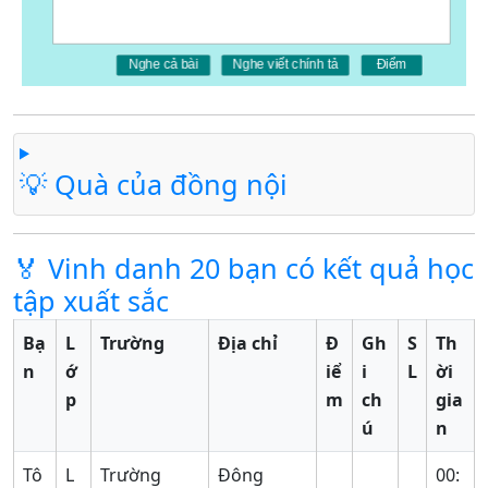
💡 Quà của đồng nội
🏅 Vinh danh 20 bạn có kết quả học
tập xuất sắc
Bạ
L
Trường
Địa chỉ
Đ
Gh
S
Th
n
ớ
iể
i
L
ời
p
m
ch
gia
ú
n
Tô
L
Trường
Đông
00: