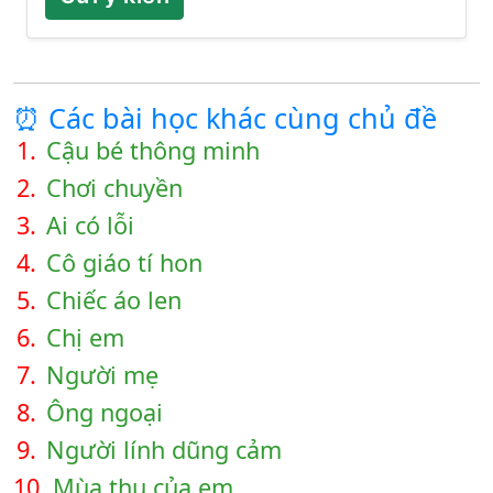
⏰ Các bài học khác cùng chủ đề
1.
Cậu bé thông minh
2.
Chơi chuyền
3.
Ai có lỗi
4.
Cô giáo tí hon
5.
Chiếc áo len
6.
Chị em
7.
Người mẹ
8.
Ông ngoại
9.
Người lính dũng cảm
10.
Mùa thu của em