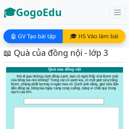
🎓GogoEdu
🤖 GV Tạo bài tập
🎓 HS Vào làm bài
📖 Quà của đồng nội - lớp 3