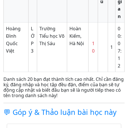
ú
gi
a
n
Hoàng
L
Trường
Hoàn
0
Đình
Ớ
Tiểu học Võ
Kiếm,
0:
Quốc
P
Thị Sáu
Hà Nội
1
0
1
Việt
3
0
7:
1
2
Danh sách 20 bạn đạt thành tích cao nhất. Chỉ cần đăng
ký, đăng nhập và học tập đều đặn, điểm của bạn sẽ tự
động cập nhật và biết đâu bạn sẽ là người tiếp theo có
tên trong danh sách này!
💬 Góp ý & Thảo luận bài học này