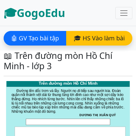
🎓GogoEdu
🤖 GV Tạo bài tập
🎓 HS Vào làm bài
📖 Trên đường mòn Hồ Chí
Minh - lớp 3