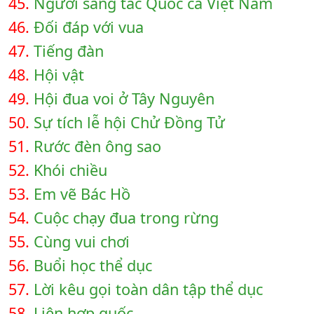
45.
Người sáng tác Quốc ca Việt Nam
46.
Đối đáp với vua
47.
Tiếng đàn
48.
Hội vật
49.
Hội đua voi ở Tây Nguyên
50.
Sự tích lễ hội Chử Đồng Tử
51.
Rước đèn ông sao
52.
Khói chiều
53.
Em vẽ Bác Hồ
54.
Cuộc chạy đua trong rừng
55.
Cùng vui chơi
56.
Buổi học thể dục
57.
Lời kêu gọi toàn dân tập thể dục
58.
Liên hợp quốc