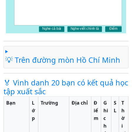
💡 Trên đường mòn Hồ Chí Minh
🏅 Vinh danh 20 bạn có kết quả học
tập xuất sắc
Bạn
L
Trường
Địa chỉ
Đ
G
S
T
ớ
iể
hi
L
h
p
m
c
ờ
h
i