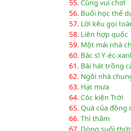
55.
Cùng vui chơi
56.
Buổi học thể d
57.
Lời kêu gọi toà
58.
Liên hợp quốc
59.
Một mái nhà c
60.
Bác sĩ Y-éc-xan
61.
Bài hát trồng c
62.
Ngôi nhà chun
63.
Hạt mưa
64.
Cóc kiện Trời
65.
Quà của đồng 
66.
Thì thầm
67.
Dòng suối thứ