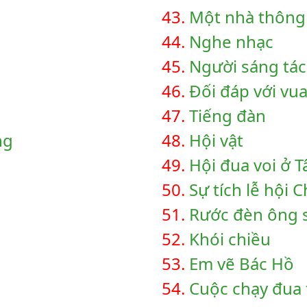
43.
Một nhà thông 
44.
Nghe nhạc
45.
Người sáng tác
46.
Đối đáp với vu
47.
Tiếng đàn
ng
48.
Hội vật
49.
Hội đua voi ở 
50.
Sự tích lễ hội
51.
Rước đèn ông 
52.
Khói chiều
53.
Em vẽ Bác Hồ
54.
Cuộc chạy đua