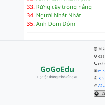
33.
Rừng cây trong nắng
34.
Người Nhát Nhất
35.
Anh Đom Đóm
202
639 
(+84
GoGoEdu
min
Học tập thông minh cùng AI
Chí
AI L