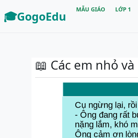
MẪU GIÁO
LỚP 1
🎓GogoEdu
📖 Các em nhỏ và c