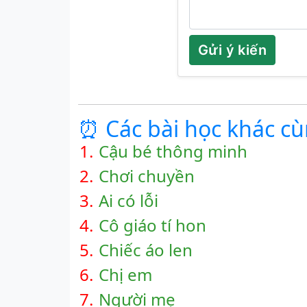
Gửi ý kiến
⏰ Các bài học khác c
1.
Cậu bé thông minh
2.
Chơi chuyền
3.
Ai có lỗi
4.
Cô giáo tí hon
5.
Chiếc áo len
6.
Chị em
7.
Người mẹ