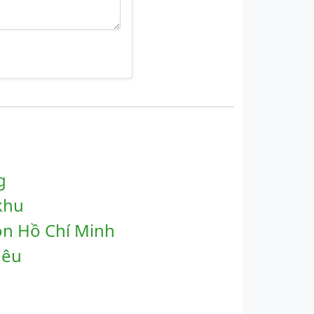
g
 khu
n Hồ Chí Minh
hêu