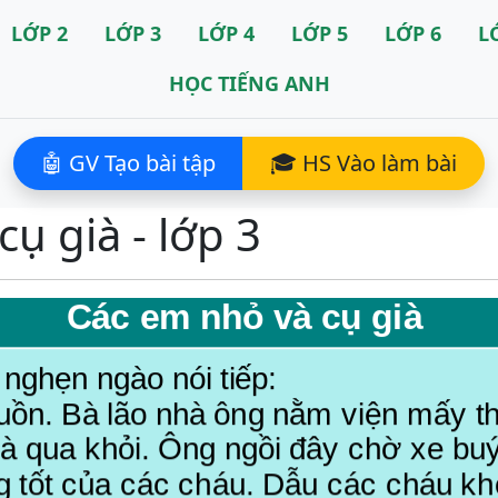
LỚP 2
LỚP 3
LỚP 4
LỚP 5
LỚP 6
L
HỌC TIẾNG ANH
🤖 GV Tạo bài tập
🎓 HS Vào làm bài
ụ già - lớp 3