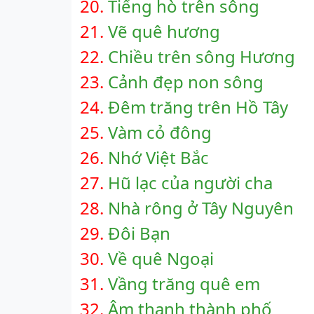
20.
Tiếng hò trên sông
21.
Vẽ quê hương
22.
Chiều trên sông Hương
23.
Cảnh đẹp non sông
24.
Đêm trăng trên Hồ Tây
25.
Vàm cỏ đông
26.
Nhớ Việt Bắc
27.
Hũ lạc của người cha
28.
Nhà rông ở Tây Nguyên
29.
Đôi Bạn
30.
Về quê Ngoại
31.
Vầng trăng quê em
32.
Âm thanh thành phố