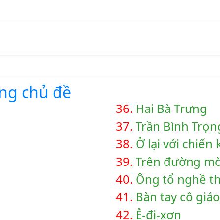
ùng chủ đề
36.
Hai Bà Trưng
37.
Trần Bình Trọn
38.
Ở lại với chiến
39.
Trên đường mò
40.
Ông tổ nghề t
41.
Bàn tay cô giáo
42.
Ê-đi-xơn