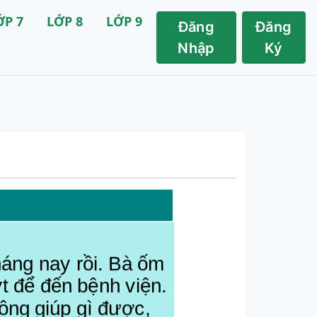
ỚP 7
LỚP 8
LỚP 9
Đăng
Đăng
Nhập
Ký