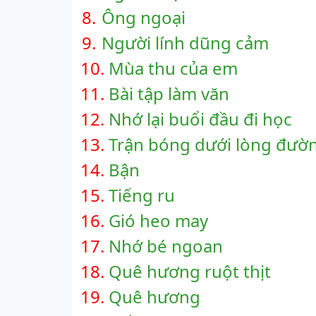
8.
Ông ngoại
9.
Người lính dũng cảm
10.
Mùa thu của em
11.
Bài tập làm văn
12.
Nhớ lại buổi đầu đi học
13.
Trận bóng dưới lòng đườ
14.
Bận
15.
Tiếng ru
16.
Gió heo may
17.
Nhớ bé ngoan
18.
Quê hương ruột thịt
19.
Quê hương