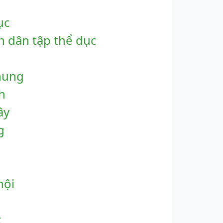
ục
n dân tập thể dục
hung
h
ây
g
nội
c