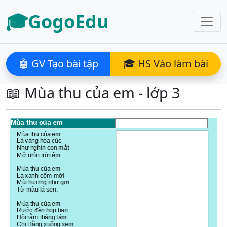
🎓GogoEdu
🤖 GV Tạo bài tập
🎓 HS Vào làm bài
📖 Mùa thu của em - lớp 3