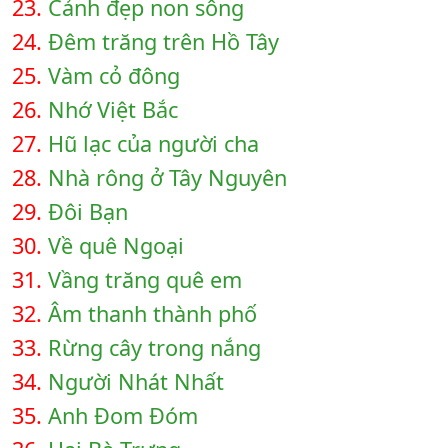
23.
Cảnh đẹp non sông
24.
Đêm trăng trên Hồ Tây
25.
Vàm cỏ đông
26.
Nhớ Việt Bắc
27.
Hũ lạc của người cha
28.
Nhà rông ở Tây Nguyên
29.
Đôi Bạn
30.
Về quê Ngoại
31.
Vầng trăng quê em
32.
Âm thanh thành phố
33.
Rừng cây trong nắng
34.
Người Nhát Nhất
35.
Anh Đom Đóm