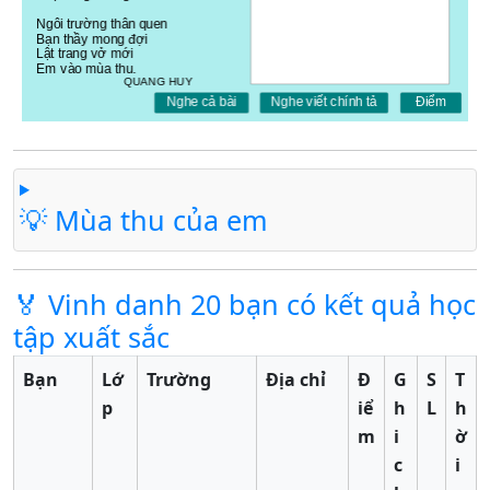
💡 Mùa thu của em
🏅 Vinh danh 20 bạn có kết quả học
tập xuất sắc
Bạn
Lớ
Trường
Địa chỉ
Đ
G
S
T
p
iể
h
L
h
m
i
ờ
c
i