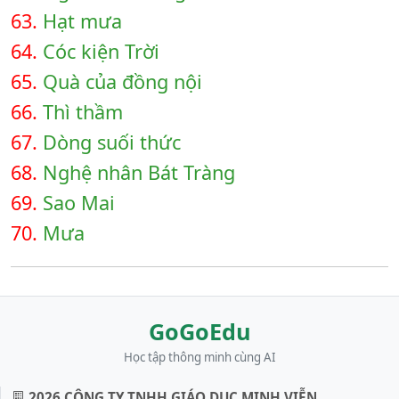
63.
Hạt mưa
64.
Cóc kiện Trời
65.
Quà của đồng nội
66.
Thì thầm
67.
Dòng suối thức
68.
Nghệ nhân Bát Tràng
69.
Sao Mai
70.
Mưa
GoGoEdu
Học tập thông minh cùng AI
2026 CÔNG TY TNHH GIÁO DỤC MINH VIỄN