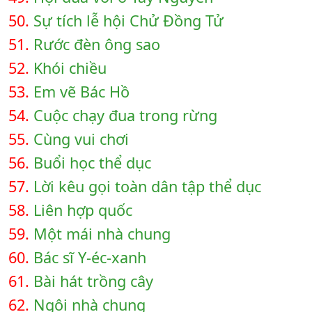
50.
Sự tích lễ hội Chử Đồng Tử
51.
Rước đèn ông sao
52.
Khói chiều
53.
Em vẽ Bác Hồ
54.
Cuộc chạy đua trong rừng
55.
Cùng vui chơi
56.
Buổi học thể dục
57.
Lời kêu gọi toàn dân tập thể dục
58.
Liên hợp quốc
59.
Một mái nhà chung
60.
Bác sĩ Y-éc-xanh
61.
Bài hát trồng cây
62.
Ngôi nhà chung