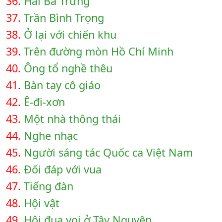
36.
Hai Bà Trưng
37.
Trần Bình Trọng
38.
Ở lại với chiến khu
39.
Trên đường mòn Hồ Chí Minh
40.
Ông tổ nghề thêu
41.
Bàn tay cô giáo
42.
Ê-đi-xơn
43.
Một nhà thông thái
44.
Nghe nhạc
45.
Người sáng tác Quốc ca Việt Nam
46.
Đối đáp với vua
47.
Tiếng đàn
48.
Hội vật
49.
Hội đua voi ở Tây Nguyên