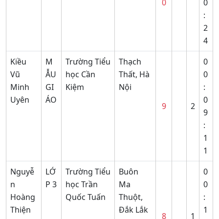
0
0
:
2
4
Kiều
M
Trường Tiểu
Thạch
0
Vũ
ẪU
học Cần
Thất, Hà
0
Minh
GI
Kiệm
Nội
:
Uyên
ÁO
0
9
2
9
:
1
1
Nguyễ
LỚ
Trường Tiểu
Buôn
0
n
P 3
học Trần
Ma
0
Hoàng
Quốc Tuấn
Thuột,
:
Thiện
Đắk Lắk
1
8
1