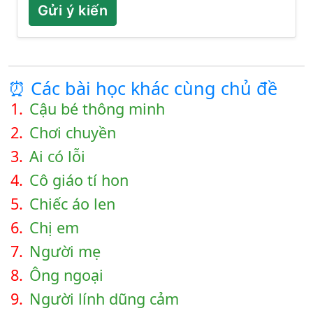
Gửi ý kiến
⏰ Các bài học khác cùng chủ đề
1.
Cậu bé thông minh
2.
Chơi chuyền
3.
Ai có lỗi
4.
Cô giáo tí hon
5.
Chiếc áo len
6.
Chị em
7.
Người mẹ
8.
Ông ngoại
9.
Người lính dũng cảm