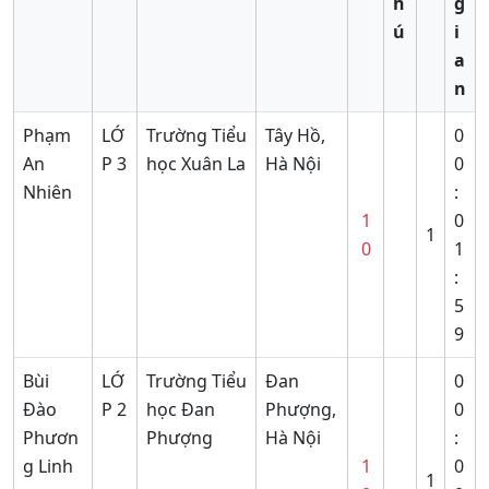
h
g
ú
i
a
n
Phạm
LỚ
Trường Tiểu
Tây Hồ,
0
An
P 3
học Xuân La
Hà Nội
0
Nhiên
:
1
0
1
0
1
:
5
9
Bùi
LỚ
Trường Tiểu
Đan
0
Đào
P 2
học Đan
Phượng,
0
Phươn
Phượng
Hà Nội
:
g Linh
1
0
1