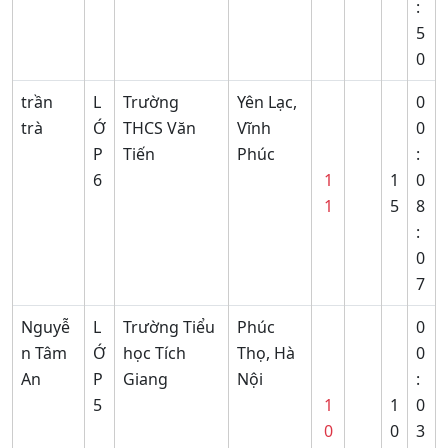
:
5
0
trần
L
Trường
Yên Lạc,
0
trà
Ớ
THCS Văn
Vĩnh
0
P
Tiến
Phúc
:
6
1
1
0
1
5
8
:
0
7
Nguyễ
L
Trường Tiểu
Phúc
0
n Tâm
Ớ
học Tích
Thọ, Hà
0
An
P
Giang
Nội
:
5
1
1
0
0
0
3