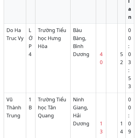
i
a
n
Do Ha
L
Trường Tiểu
Bàu
0
Truc Vy
Ớ
học Hưng
Bàng,
0
P
Hòa
Bình
:
4
Dương
4
5
0
0
2
3
:
5
3
Vũ
1
Trường Tiểu
Ninh
0
Thành
B
học Tân
Giang,
0
Trung
Quang
Hải
:
Dương
1
1
0
3
4
9