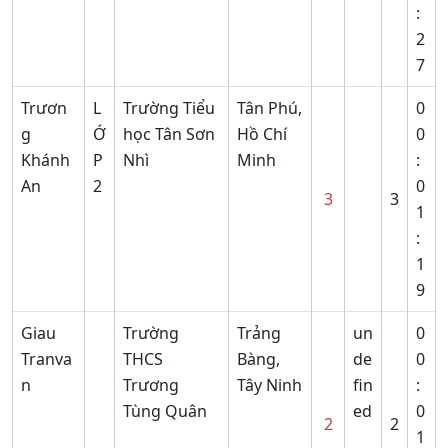
:
2
7
Trươn
L
Trường Tiểu
Tân Phú,
0
g
Ớ
học Tân Sơn
Hồ Chí
0
Khánh
P
Nhì
Minh
:
An
2
0
3
3
1
:
1
9
Giau
Trường
Trảng
un
0
Tranva
THCS
Bàng,
de
0
n
Trương
Tây Ninh
fin
:
Tùng Quân
ed
0
2
2
1