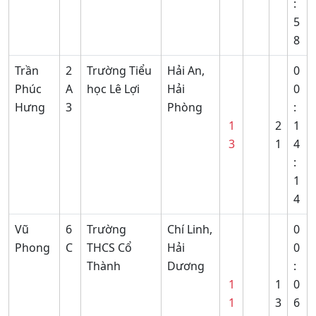
:
5
8
Trần
2
Trường Tiểu
Hải An,
0
Phúc
A
học Lê Lợi
Hải
0
Hưng
3
Phòng
:
1
2
1
3
1
4
:
1
4
Vũ
6
Trường
Chí Linh,
0
Phong
C
THCS Cổ
Hải
0
Thành
Dương
:
1
1
0
1
3
6