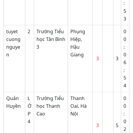
:
5
3
tuyet
2
Trường Tiểu
Phụng
0
cuong
học Tân Bình
Hiệp,
0
nguye
3
Hậu
:
n
Giang
0
3
3
6
:
5
4
Quản
L
Trường Tiểu
Thanh
0
Huyền
Ớ
học Thanh
Oai, Hà
0
P
Cao
Nội
:
4
0
3
5
2