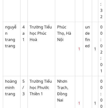
:
3
2
nguyễ
4
Trường Tiểu
Phúc
un
0
n
a
học Phúc
Thọ, Hà
de
0
trang
1
Hoà
Nội
fin
:
trang
ed
0
1
1
2
:
0
1
hoàng
5
Trường Tiểu
Nhơn
0
minh
/
học Phước
Trạch,
0
trang
3
Thiền 1
Đồng
:
Nai
0
1
1
0