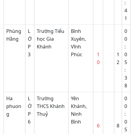
:
4
1
Phùng
L
Trường Tiểu
Bình
0
Hằng
Ớ
học Gia
Xuyên,
0
P
Khánh
Vĩnh
:
3
Phúc
1
1
0
0
2
5
:
3
8
Ha
L
Trường
Yên
0
phuon
Ớ
THCS Khánh
Khánh,
0
g
P
Thuỷ
Ninh
:
6
Bình
0
6
8
5