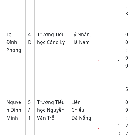
:
3
1
Tạ
4
Trường Tiểu
Lý Nhân,
0
Đình
D
học Công Lý
Hà Nam
0
Phong
:
0
1
1
0
:
1
5
Nguye
5
Trường Tiểu
Liên
0
n Dinh
/
học Nguyễn
Chiểu,
9
Minh
1
Văn Trỗi
Đà Nẵng
:
1
2
1
0
7