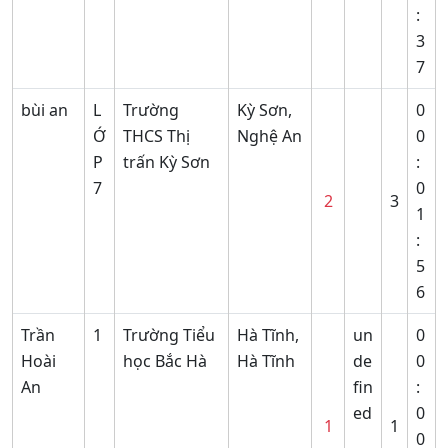
:
3
7
bùi an
L
Trường
Kỳ Sơn,
0
Ớ
THCS Thị
Nghệ An
0
P
trấn Kỳ Sơn
:
7
0
2
3
1
:
5
6
Trần
1
Trường Tiểu
Hà Tĩnh,
un
0
Hoài
học Bắc Hà
Hà Tĩnh
de
0
An
fin
:
ed
0
1
1
0