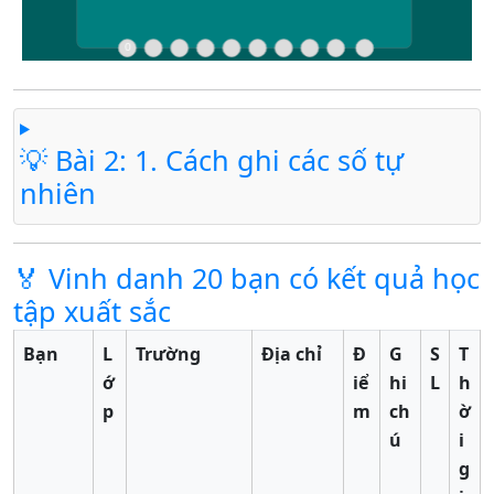
💡 Bài 2: 1. Cách ghi các số tự
nhiên
🏅 Vinh danh 20 bạn có kết quả học
tập xuất sắc
Bạn
L
Trường
Địa chỉ
Đ
G
S
T
ớ
iể
hi
L
h
p
m
ch
ờ
ú
i
g