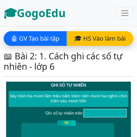
🎓GogoEdu
🤖 GV Tạo bài tập
🎓 HS Vào làm bài
📖 Bài 2: 1. Cách ghi các số tự
nhiên - lớp 6