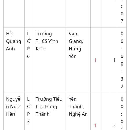
:
0
7
Hồ
L
Trường
Văn
0
Quang
Ớ
THCS Vĩnh
Giang,
0
Anh
P
Khúc
Hưng
:
6
Yên
0
1
1
0
:
3
2
Nguyễ
L
Trường Tiểu
Yên
0
n Ngọc
Ớ
học Hồng
Thành,
0
Hân
P
Thành
Nghệ An
:
3
0
1
3
1