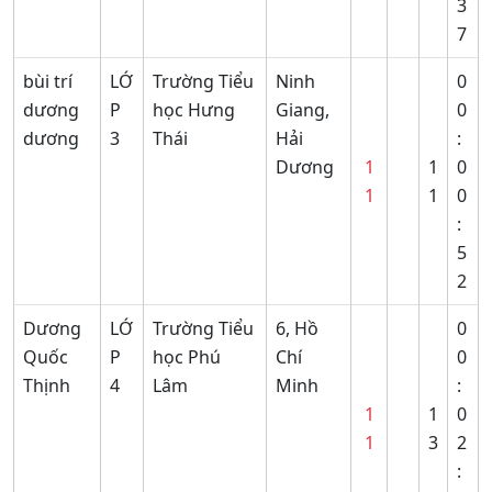
3
7
bùi trí
LỚ
Trường Tiểu
Ninh
0
dương
P
học Hưng
Giang,
0
dương
3
Thái
Hải
:
Dương
1
1
0
1
1
0
:
5
2
Dương
LỚ
Trường Tiểu
6, Hồ
0
Quốc
P
học Phú
Chí
0
Thịnh
4
Lâm
Minh
:
1
1
0
1
3
2
: