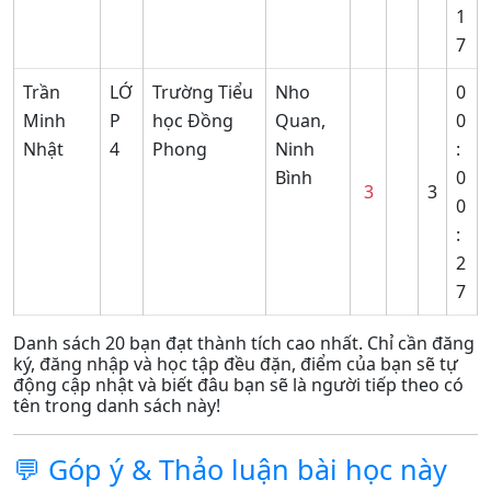
1
7
Trần
LỚ
Trường Tiểu
Nho
0
Minh
P
học Đồng
Quan,
0
Nhật
4
Phong
Ninh
:
Bình
0
3
3
0
:
2
7
Danh sách 20 bạn đạt thành tích cao nhất. Chỉ cần đăng
ký, đăng nhập và học tập đều đặn, điểm của bạn sẽ tự
động cập nhật và biết đâu bạn sẽ là người tiếp theo có
tên trong danh sách này!
💬 Góp ý & Thảo luận bài học này