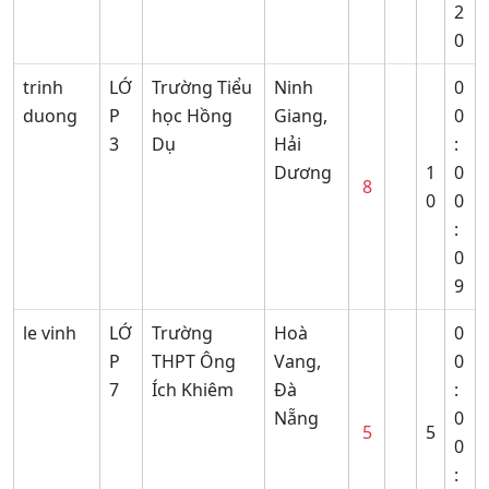
2
0
trinh
LỚ
Trường Tiểu
Ninh
0
duong
P
học Hồng
Giang,
0
3
Dụ
Hải
:
Dương
1
0
8
0
0
:
0
9
le vinh
LỚ
Trường
Hoà
0
P
THPT Ông
Vang,
0
7
Ích Khiêm
Đà
:
Nẵng
0
5
5
0
: