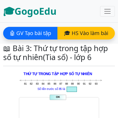
🎓GogoEdu
🤖 GV Tạo bài tập
🎓 HS Vào làm bài
📖 Bài 3: Thứ tự trong tập hợp
số tự nhiên(Tia số) - lớp 6