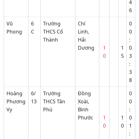
4
6
Vũ
6
Trường
Chí
0
Phong
C
THCS Cổ
Linh,
0
Thành
Hải
:
Dương
1
1
0
0
5
3
:
3
8
Hoàng
6/
Trường
Đồng
0
Phương
13
THCS Tân
Xoài,
0
Vy
Phú
Bình
:
Phước
1
1
0
0
0
1
: