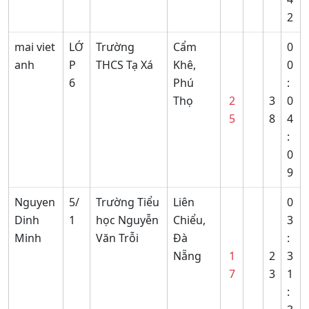
2
mai viet
LỚ
Trường
Cẩm
0
anh
P
THCS Tạ Xá
Khê,
0
6
Phú
:
Thọ
2
3
0
5
8
4
:
0
9
Nguyen
5/
Trường Tiểu
Liên
0
Dinh
1
học Nguyễn
Chiểu,
3
Minh
Văn Trỗi
Đà
:
Nẵng
1
2
3
7
3
1
: