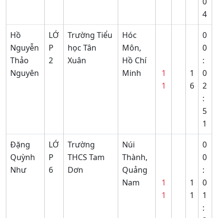
0
4
Hồ
LỚ
Trường Tiểu
Hóc
0
Nguyễn
P
học Tân
Môn,
0
Thảo
2
Xuân
Hồ Chí
:
Nguyên
Minh
1
1
0
1
6
2
:
5
1
Đặng
LỚ
Trường
Núi
0
Quỳnh
P
THCS Tam
Thành,
0
Như
6
Dơn
Quảng
:
Nam
1
1
0
1
1
1
: