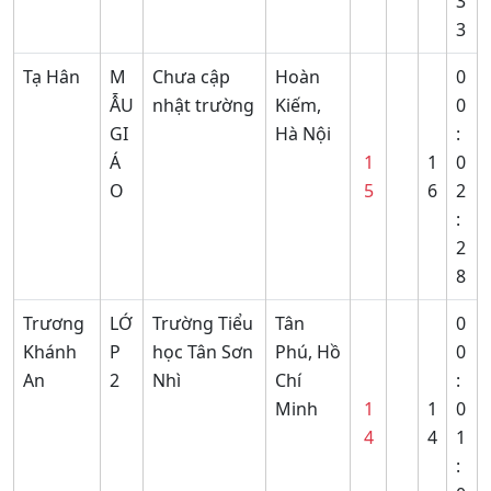
3
3
Tạ Hân
M
Chưa cập
Hoàn
0
ẪU
nhật trường
Kiếm,
0
GI
Hà Nội
:
Á
1
1
0
O
5
6
2
:
2
8
Trương
LỚ
Trường Tiểu
Tân
0
Khánh
P
học Tân Sơn
Phú, Hồ
0
An
2
Nhì
Chí
:
Minh
1
1
0
4
4
1
: