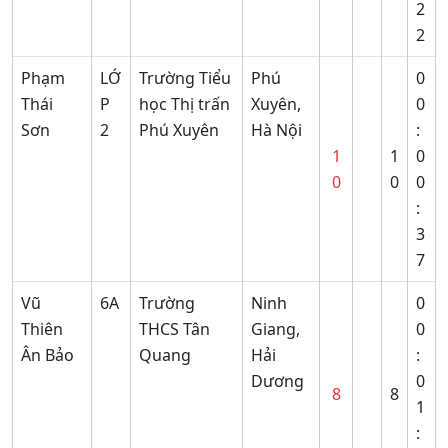
2
2
Phạm
LỚ
Trường Tiểu
Phú
0
Thái
P
học Thị trấn
Xuyên,
0
Sơn
2
Phú Xuyên
Hà Nội
:
1
1
0
0
0
0
:
3
7
Vũ
6A
Trường
Ninh
0
Thiên
THCS Tân
Giang,
0
Ân Bảo
Quang
Hải
:
Dương
0
8
8
1
: