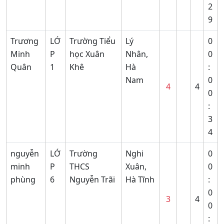
2
9
Trương
LỚ
Trường Tiểu
Lý
0
Minh
P
học Xuân
Nhân,
0
Quân
1
Khê
Hà
:
Nam
0
4
4
0
:
3
4
nguyễn
LỚ
Trường
Nghi
0
minh
P
THCS
Xuân,
0
phùng
6
Nguyễn Trãi
Hà Tĩnh
:
0
3
4
0
: