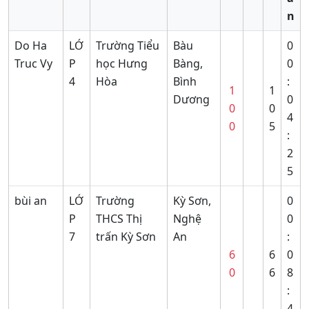
n
Do Ha
LỚ
Trường Tiểu
Bàu
0
Truc Vy
P
học Hưng
Bàng,
0
4
Hòa
Bình
:
1
1
Dương
0
0
0
4
0
5
:
2
5
bùi an
LỚ
Trường
Kỳ Sơn,
0
P
THCS Thị
Nghệ
0
7
trấn Kỳ Sơn
An
:
6
6
0
0
6
8
:
4