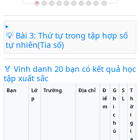
💡 Bài 3: Thứ tự trong tập hợp số
tự nhiên(Tia số)
🏅 Vinh danh 20 bạn có kết quả học
tập xuất sắc
Bạn
Lớ
Trường
Địa chỉ
Đ
G
S
T
p
iể
h
L
h
m
i
ờ
c
i
h
g
ú
i
a