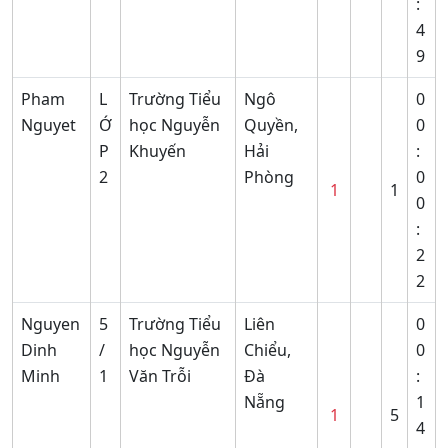
:
4
9
Pham
L
Trường Tiểu
Ngô
0
Nguyet
Ớ
học Nguyễn
Quyền,
0
P
Khuyến
Hải
:
2
Phòng
0
1
1
0
:
2
2
Nguyen
5
Trường Tiểu
Liên
0
Dinh
/
học Nguyễn
Chiểu,
0
Minh
1
Văn Trỗi
Đà
:
Nẵng
1
1
5
4