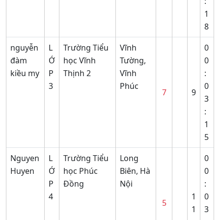
:
1
8
nguyễn
L
Trường Tiểu
Vĩnh
0
đàm
Ớ
học Vĩnh
Tường,
0
kiều my
P
Thịnh 2
Vĩnh
:
3
Phúc
0
7
9
3
:
1
5
Nguyen
L
Trường Tiểu
Long
0
Huyen
Ớ
học Phúc
Biên, Hà
0
P
Đồng
Nội
:
4
1
0
5
1
3