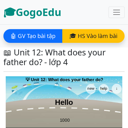
🎓GogoEdu
🤖 GV Tạo bài tập
🎓 HS Vào làm bài
📖 Unit 12: What does your
father do? - lớp 4