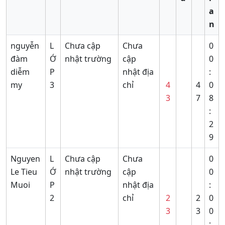
a
n
nguyễn
L
Chưa cập
Chưa
0
đàm
Ớ
nhật trường
cập
0
diễm
P
nhật địa
:
my
3
chỉ
4
4
0
3
7
8
:
2
9
Nguyen
L
Chưa cập
Chưa
0
Le Tieu
Ớ
nhật trường
cập
0
Muoi
P
nhật địa
:
2
chỉ
2
2
0
3
3
0
: