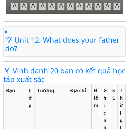
💡 Unit 12: What does your father
do?
🏅 Vinh danh 20 bạn có kết quả học
tập xuất sắc
Bạn
L
Trường
Địa chỉ
Đ
G
S
T
ớ
iể
h
L
h
p
m
i
ờ
c
i
h
g
ú
i