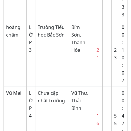
3
3
hoàng
L
Trường Tiểu
Bỉm
0
châm
Ớ
học Bắc Sơn
Sơn,
0
P
Thanh
:
3
Hóa
2
2
1
1
3
0
:
0
7
Vũ Mai
L
Chưa cập
Vũ Thư,
0
Ớ
nhật trường
Thái
0
P
Bình
:
4
1
5
4
6
5
7