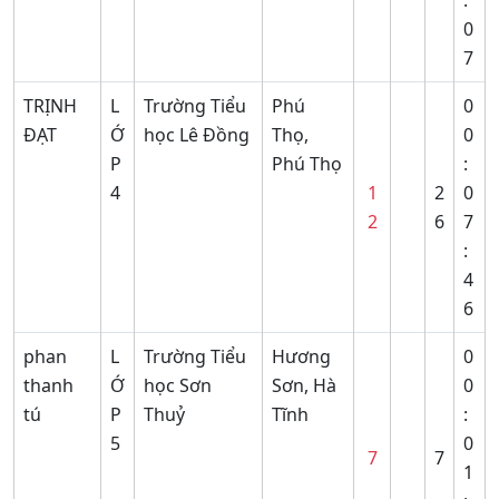
:
0
7
TRỊNH
L
Trường Tiểu
Phú
0
ĐẠT
Ớ
học Lê Đồng
Thọ,
0
P
Phú Thọ
:
4
1
2
0
2
6
7
:
4
6
phan
L
Trường Tiểu
Hương
0
thanh
Ớ
học Sơn
Sơn, Hà
0
tú
P
Thuỷ
Tĩnh
:
5
0
7
7
1