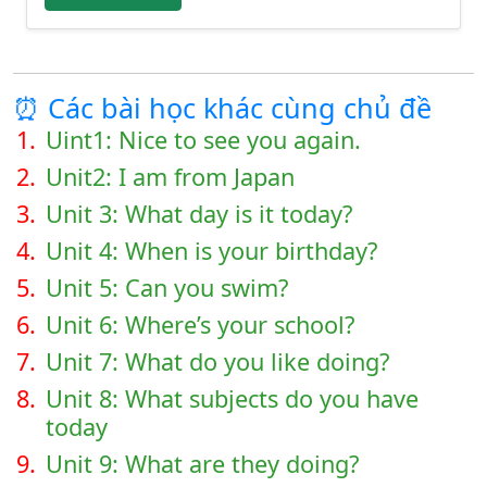
⏰ Các bài học khác cùng chủ đề
1.
Uint1: Nice to see you again.
2.
Unit2: I am from Japan
3.
Unit 3: What day is it today?
4.
Unit 4: When is your birthday?
5.
Unit 5: Can you swim?
6.
Unit 6: Where’s your school?
7.
Unit 7: What do you like doing?
8.
Unit 8: What subjects do you have
today
9.
Unit 9: What are they doing?