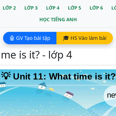
LỚP 2
LỚP 3
LỚP 4
LỚP 5
LỚP 6
L
HỌC TIẾNG ANH
🤖 GV Tạo bài tập
🎓 HS Vào làm bài
me is it? - lớp 4