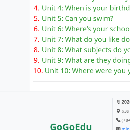
4.
Unit 4: When is your birth
5.
Unit 5: Can you swim?
6.
Unit 6: Where’s your schoo
7.
Unit 7: What do you like d
8.
Unit 8: What subjects do y
9.
Unit 9: What are they doin
10.
Unit 10: Where were you 
202
639 
(+84
GoGoEdu
min