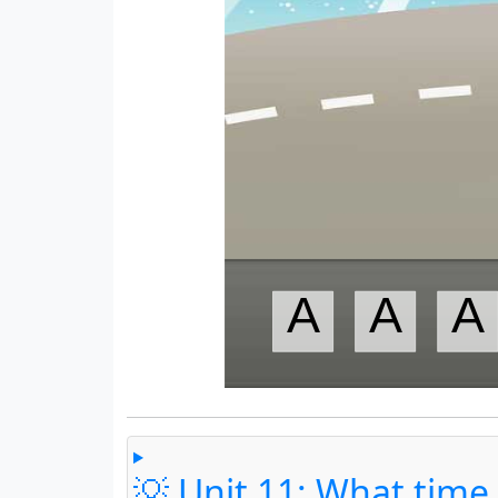
💡 Unit 11: What time i