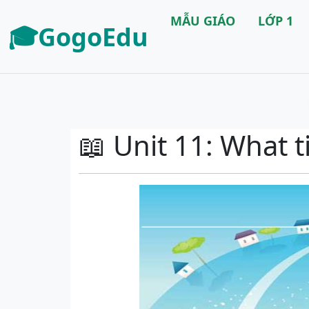
MẪU GIÁO
LỚP 1
🎓GogoEdu
📖 Unit 11: What ti