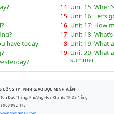
day?
14.
Unit 15: When’s
15.
Unit 16: Let’s 
l?
16.
Unit 17: How mu
oing?
17.
Unit 18: What’
ou have today
18.
Unit 19: What 
g?
19.
Unit 20: What a
summer
yesterday?
6 CÔNG TY TNHH GIÁO DỤC MINH VIỄN
Tôn Đức Thắng, Phường Hòa Khánh, TP Đà Nẵng
) 903 992 413
hviendn@gmail.com