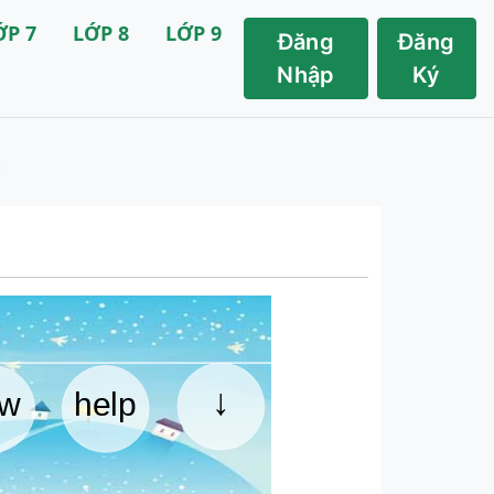
ỚP 7
LỚP 8
LỚP 9
Đăng
Đăng
Nhập
Ký