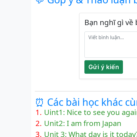
Bạn nghĩ gì về 
Gửi ý kiến
⏰ Các bài học khác c
1.
Uint1: Nice to see you agai
2.
Unit2: I am from Japan
3.
Unit 3: What day is it today