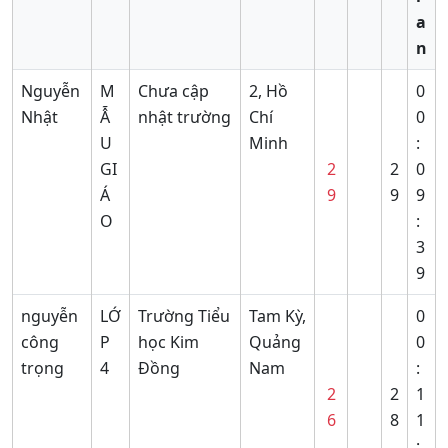
a
n
Nguyễn
M
Chưa cập
2, Hồ
0
Nhật
Ẫ
nhật trường
Chí
0
U
Minh
:
GI
2
2
0
Á
9
9
9
O
:
3
9
nguyễn
LỚ
Trường Tiểu
Tam Kỳ,
0
công
P
học Kim
Quảng
0
trọng
4
Đồng
Nam
:
2
2
1
6
8
1
: