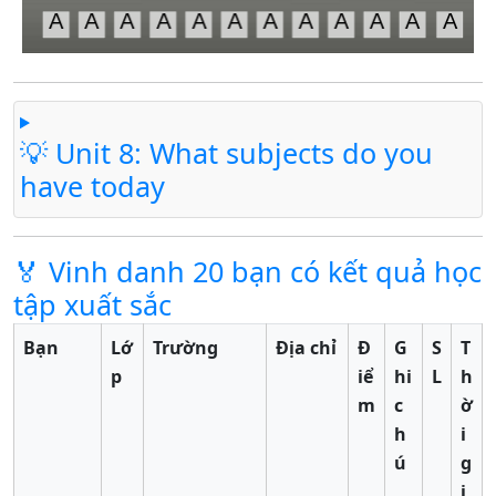
💡 Unit 8: What subjects do you
have today
🏅 Vinh danh 20 bạn có kết quả học
tập xuất sắc
Bạn
Lớ
Trường
Địa chỉ
Đ
G
S
T
p
iể
hi
L
h
m
c
ờ
h
i
ú
g
i