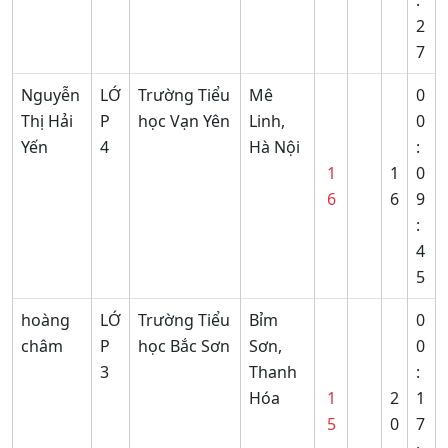
:
2
7
Nguyễn
LỚ
Trường Tiểu
Mê
0
Thị Hải
P
học Vạn Yên
Linh,
0
Yến
4
Hà Nội
:
1
1
0
6
6
9
:
4
5
hoàng
LỚ
Trường Tiểu
Bỉm
0
châm
P
học Bắc Sơn
Sơn,
0
3
Thanh
:
Hóa
1
2
1
5
0
7