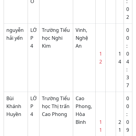
O
:
0
2
nguyễn
LỚ
Trường Tiểu
Vinh,
0
hải yến
P
học Nghi
Nghệ
0
4
Kim
An
:
1
1
0
2
4
4
:
3
7
Bùi
LỚ
Trường Tiểu
Cao
0
Khánh
P
học Thị trấn
Phong,
0
Huyền
4
Cao Phong
Hòa
:
Bình
1
2
0
1
1
9