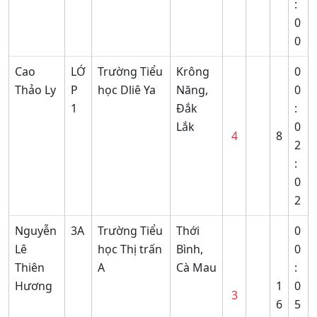
:
0
0
Cao
LỚ
Trường Tiểu
Krông
0
Thảo Ly
P
học Dliê Ya
Năng,
0
1
Đắk
:
Lắk
0
4
8
2
:
0
2
Nguyễn
3A
Trường Tiểu
Thới
0
Lê
học Thị trấn
Bình,
0
Thiên
A
Cà Mau
:
Hương
1
0
3
6
5