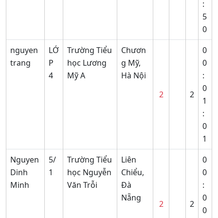
:
5
0
nguyen
LỚ
Trường Tiểu
Chươn
0
trang
P
học Lương
g Mỹ,
0
4
Mỹ A
Hà Nội
:
0
2
2
1
:
0
1
Nguyen
5/
Trường Tiểu
Liên
0
Dinh
1
học Nguyễn
Chiểu,
0
Minh
Văn Trỗi
Đà
:
Nẵng
0
2
2
0