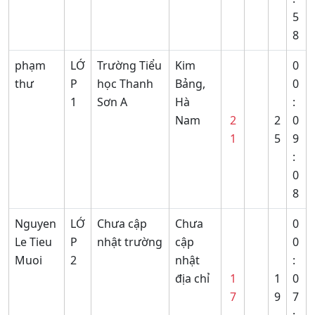
5
8
phạm
LỚ
Trường Tiểu
Kim
0
thư
P
học Thanh
Bảng,
0
1
Sơn A
Hà
:
Nam
2
2
0
1
5
9
:
0
8
Nguyen
LỚ
Chưa cập
Chưa
0
Le Tieu
P
nhật trường
cập
0
Muoi
2
nhật
:
địa chỉ
1
1
0
7
9
7