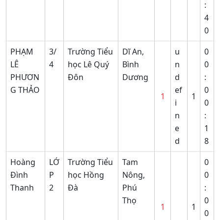
:
4
0
PHẠM
3/
Trường Tiểu
Dĩ An,
u
0
LÊ
4
học Lê Quý
Bình
n
0
PHƯƠN
Đôn
Dương
d
:
G THẢO
ef
0
1
1
i
0
n
:
e
1
d
8
Hoàng
LỚ
Trường Tiểu
Tam
0
Đình
P
học Hồng
Nông,
0
Thanh
2
Đà
Phú
:
Thọ
0
1
1
0