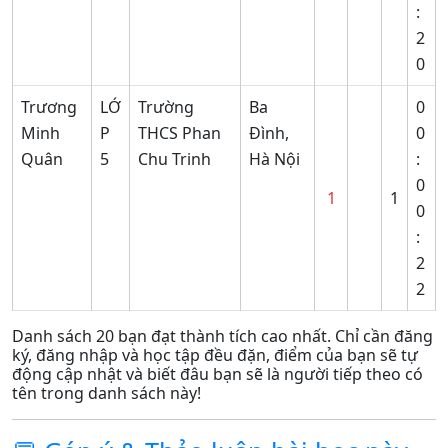
:
2
0
Trương
LỚ
Trường
Ba
0
Minh
P
THCS Phan
Đình,
0
Quân
5
Chu Trinh
Hà Nội
:
0
1
1
0
:
2
2
Danh sách 20 bạn đạt thành tích cao nhất. Chỉ cần đăng
ký, đăng nhập và học tập đều đặn, điểm của bạn sẽ tự
động cập nhật và biết đâu bạn sẽ là người tiếp theo có
tên trong danh sách này!