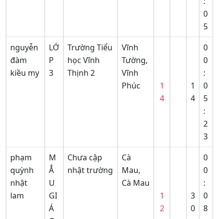
:
0
5
nguyễn
LỚ
Trường Tiểu
Vĩnh
0
đàm
P
học Vĩnh
Tường,
0
kiều my
3
Thịnh 2
Vĩnh
:
Phúc
1
1
0
4
4
5
:
2
3
phạm
M
Chưa cập
Cà
0
quỳnh
Ẫ
nhật trường
Mau,
0
nhật
U
Cà Mau
:
lam
GI
1
3
0
Á
2
0
8