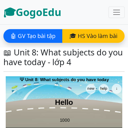
🎓GogoEdu
🤖 GV Tạo bài tập
🎓 HS Vào làm bài
📖 Unit 8: What subjects do you
have today - lớp 4