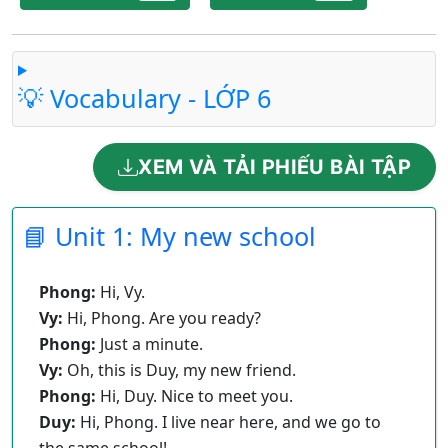
💡 Vocabulary - LỚP 6
XEM VÀ TẢI PHIẾU BÀI TẬP
📘 Unit 1: My new school
Phong:
Hi, Vy.
Vy:
Hi, Phong. Are you ready?
Phong:
Just a minute.
Vy:
Oh, this is Duy, my new friend.
Phong:
Hi, Duy. Nice to meet you.
Duy:
Hi, Phong. I live near here, and we go to