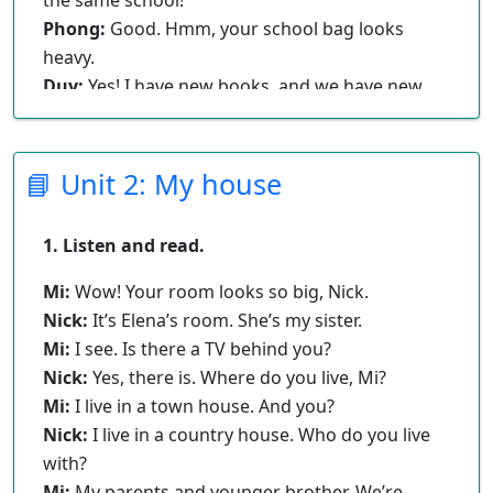
the same school!
Phong:
Good. Hmm, your school bag looks
heavy.
Duy:
Yes! I have new books, and we have new
subjects to study.
Phong:
And a new uniform, Duy! You look
smart!
📘 Unit 2: My house
Duy:
Thanks, Phong. We always look smart in
our uniforms.
1. Listen and read.
Phong:
Let me put on my uniform. Then we
can go.
Mi:
Wow! Your room looks so big, Nick.
Nick:
It’s Elena’s room. She’s my sister.
Mi:
I see. Is there a TV behind you?
Nick:
Yes, there is. Where do you live, Mi?
Mi:
I live in a town house. And you?
Nick:
I live in a country house. Who do you live
Dưới đây là danh sách từ vựng lớp 6 với nghĩa
with?
tiếng Việt của mỗi từ:
Mi:
My parents and younger brother. We’re