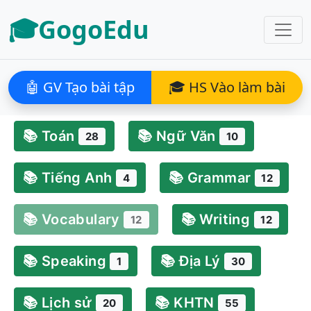
🎓GogoEdu
🤖 GV Tạo bài tập
🎓 HS Vào làm bài
📚 Toán
📚 Ngữ Văn
28
10
📚 Tiếng Anh
📚 Grammar
4
12
📚 Vocabulary
📚 Writing
12
12
📚 Speaking
📚 Địa Lý
1
30
📚 Lịch sử
📚 KHTN
20
55