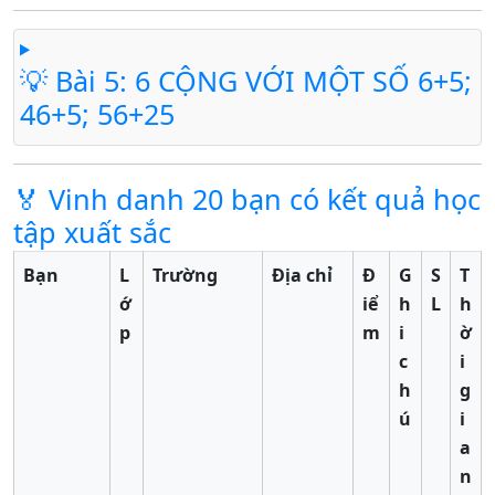
💡 Bài 5: 6 CỘNG VỚI MỘT SỐ 6+5;
46+5; 56+25
🏅 Vinh danh 20 bạn có kết quả học
tập xuất sắc
Bạn
L
Trường
Địa chỉ
Đ
G
S
T
ớ
iể
h
L
h
p
m
i
ờ
c
i
h
g
ú
i
a
n