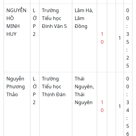
NGUYỄN
L
Trường
Lâm Hà,
0
HỒ
Ớ
Tiểu học
Lâm
0
MINH
P
Đinh Văn 5
Đồng
:
HUY
2
1
3
1
0
5
:
2
5
Nguyễn
L
Trường
Thái
0
Phương
Ớ
Tiểu học
Nguyên,
0
Thảo
P
Thịnh Đán
Thái
:
2
Nguyên
1
3
1
0
4
:
5
6