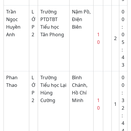
Trần
L
Trường
Nậm Pồ,
0
Ngọc
Ớ
PTDTBT
Điện
0
Huyền
P
Tiểu học
Biên
:
Anh
2
Tân Phong
1
0
2
0
5
:
4
3
Phan
L
Trường
Bình
0
Thao
Ớ
Tiểu học Lại
Chánh,
0
P
Hùng
Hồ Chí
:
2
Cường
Minh
1
3
1
0
2
:
4
4