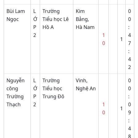
Bùi Lam
L
Trường
Kim
0
Ngọc
Ớ
Tiểu học Lê
Bảng,
0
P
Hồ A
Hà Nam
:
2
1
4
1
0
7
:
4
2
Nguyễn
L
Trường
Vinh,
0
công
Ớ
Tiểu học
Nghệ An
0
Trường
P
Trung Đô
:
Thạch
2
1
0
1
0
9
:
4
8