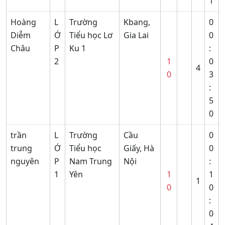
1
Hoàng
L
Trường
Kbang,
0
Diễm
Ớ
Tiểu học Lơ
Gia Lai
0
Châu
P
Ku 1
:
2
1
0
4
0
3
:
5
0
trần
L
Trường
Cầu
0
trung
Ớ
Tiểu học
Giấy, Hà
0
nguyên
P
Nam Trung
Nội
:
1
Yên
1
1
1
0
0
:
0