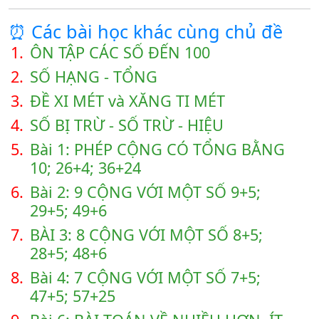
⏰ Các bài học khác cùng chủ đề
1.
ÔN TẬP CÁC SỐ ĐẾN 100
2.
SỐ HẠNG - TỔNG
3.
ĐỀ XI MÉT và XĂNG TI MÉT
4.
SỐ BỊ TRỪ - SỐ TRỪ - HIỆU
5.
Bài 1: PHÉP CỘNG CÓ TỔNG BẰNG
10; 26+4; 36+24
6.
Bài 2: 9 CỘNG VỚI MỘT SỐ 9+5;
29+5; 49+6
7.
BÀI 3: 8 CỘNG VỚI MỘT SỐ 8+5;
28+5; 48+6
8.
Bài 4: 7 CỘNG VỚI MỘT SỐ 7+5;
47+5; 57+25