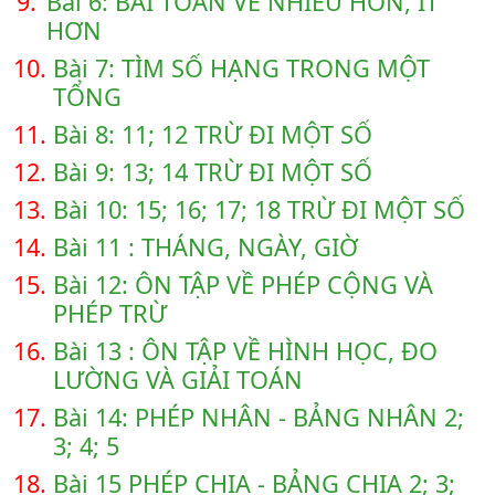
9.
Bài 6: BÀI TOÁN VỀ NHIỀU HƠN, ÍT
HƠN
10.
Bài 7: TÌM SỐ HẠNG TRONG MỘT
TỔNG
11.
Bài 8: 11; 12 TRỪ ĐI MỘT SỐ
12.
Bài 9: 13; 14 TRỪ ĐI MỘT SỐ
13.
Bài 10: 15; 16; 17; 18 TRỪ ĐI MỘT SỐ
14.
Bài 11 : THÁNG, NGÀY, GIỜ
15.
Bài 12: ÔN TẬP VỀ PHÉP CỘNG VÀ
PHÉP TRỪ
16.
Bài 13 : ÔN TẬP VỀ HÌNH HỌC, ĐO
LƯỜNG VÀ GIẢI TOÁN
17.
Bài 14: PHÉP NHÂN - BẢNG NHÂN 2;
3; 4; 5
18.
Bài 15 PHÉP CHIA - BẢNG CHIA 2; 3;