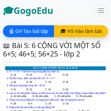
🎓GogoEdu
🤖 GV Tạo bài tập
🎓 HS Vào làm bài
📖 Bài 5: 6 CỘNG VỚI MỘT SỐ
6+5; 46+5; 56+25 - lớp 2