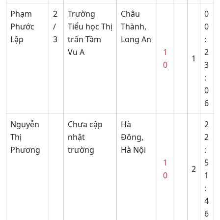
Phạm
2
Trường
Châu
0
Phước
/
Tiểu học Thị
Thành,
0
Lập
3
trấn Tầm
Long An
:
Vu A
1
2
1
0
3
:
0
6
Nguyễn
Chưa cập
Hà
2
Thị
nhật
Đông,
2
Phương
trường
Hà Nội
:
1
5
2
0
1
:
4
6