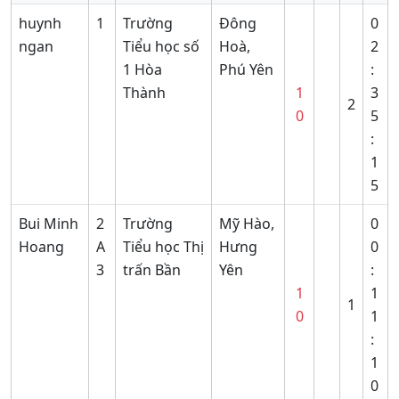
huynh
1
Trường
Đông
0
ngan
Tiểu học số
Hoà,
2
1 Hòa
Phú Yên
:
Thành
1
3
2
0
5
:
1
5
Bui Minh
2
Trường
Mỹ Hào,
0
Hoang
A
Tiểu học Thị
Hưng
0
3
trấn Bần
Yên
:
1
1
1
0
1
:
1
0