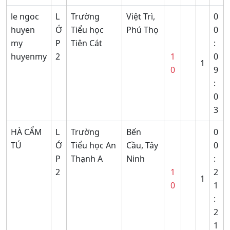
le ngoc
L
Trường
Việt Trì,
0
huyen
Ớ
Tiểu học
Phú Thọ
0
my
P
Tiên Cát
:
huyenmy
2
1
0
1
0
9
:
0
3
HÀ CẨM
L
Trường
Bến
0
TÚ
Ớ
Tiểu học An
Cầu, Tây
0
P
Thạnh A
Ninh
:
2
1
2
1
0
1
:
2
1