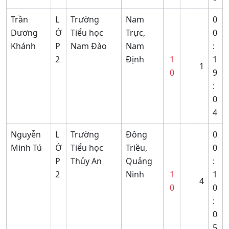
Trần
L
Trường
Nam
0
Dương
Ớ
Tiểu học
Trực,
0
Khánh
P
Nam Đào
Nam
:
2
Định
1
1
1
0
9
:
0
4
Nguyễn
L
Trường
Đông
0
Minh Tú
Ớ
Tiểu học
Triều,
0
P
Thủy An
Quảng
:
2
Ninh
1
1
4
0
0
:
0
5