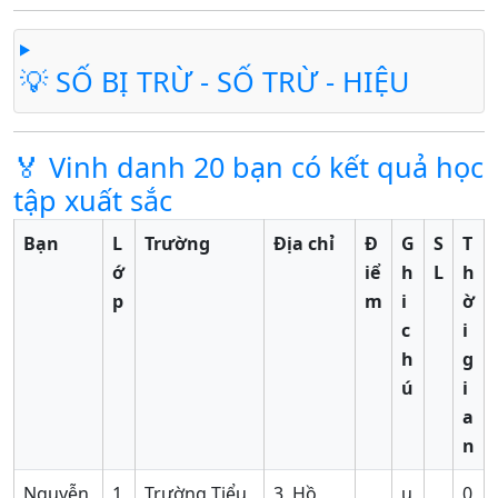
💡 SỐ BỊ TRỪ - SỐ TRỪ - HIỆU
🏅 Vinh danh 20 bạn có kết quả học
tập xuất sắc
Bạn
L
Trường
Địa chỉ
Đ
G
S
T
ớ
iể
h
L
h
p
m
i
ờ
c
i
h
g
ú
i
a
n
Nguyễn
1
Trường Tiểu
3, Hồ
u
0