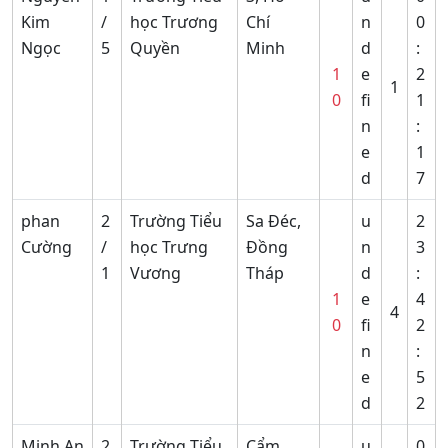
Kim
/
học Trương
Chí
n
0
Ngọc
5
Quyền
Minh
d
:
1
e
2
1
0
fi
1
n
:
e
1
d
7
phan
2
Trường Tiểu
Sa Đéc,
u
2
Cường
/
học Trưng
Đồng
n
3
1
Vương
Tháp
d
:
1
e
4
4
0
fi
2
n
:
e
5
d
2
Minh An
2
Trường Tiểu
Cẩm
u
0