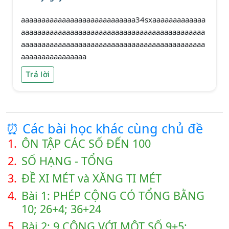
aaaaaaaaaaaaaaaaaaaaaaaaaaaa34sxaaaaaaaaaaaaa
aaaaaaaaaaaaaaaaaaaaaaaaaaaaaaaaaaaaaaaaaaaaa
aaaaaaaaaaaaaaaaaaaaaaaaaaaaaaaaaaaaaaaaaaaaa
aaaaaaaaaaaaaaaa
Trả lời
⏰ Các bài học khác cùng chủ đề
1.
ÔN TẬP CÁC SỐ ĐẾN 100
2.
SỐ HẠNG - TỔNG
3.
ĐỀ XI MÉT và XĂNG TI MÉT
4.
Bài 1: PHÉP CỘNG CÓ TỔNG BẰNG
10; 26+4; 36+24
5.
Bài 2: 9 CỘNG VỚI MỘT SỐ 9+5;