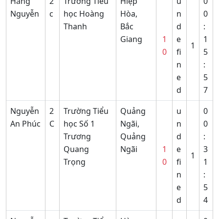
Hằng
2
Trường Tiểu
Hiệp
u
0
Nguyễn
c
học Hoàng
Hòa,
n
0
Thanh
Bắc
d
:
Giang
1
e
1
1
0
fi
5
n
:
e
5
d
7
Nguyễn
2
Trường Tiểu
Quảng
u
0
An Phúc
C
học Số 1
Ngãi,
n
0
Trương
Quảng
d
:
Quang
Ngãi
1
e
3
1
Trọng
0
fi
1
n
:
e
5
d
4