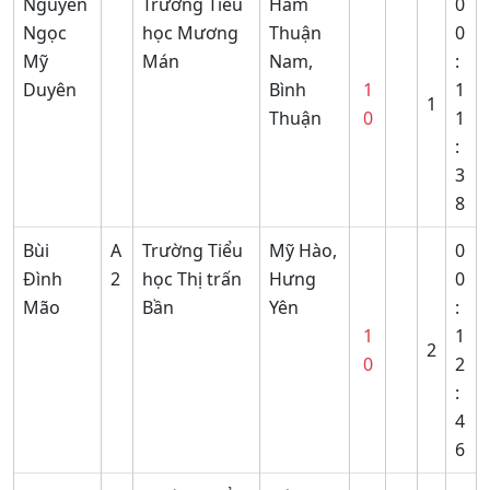
Nguyễn
Trường Tiểu
Hàm
0
Ngọc
học Mương
Thuận
0
Mỹ
Mán
Nam,
:
Duyên
Bình
1
1
1
Thuận
0
1
:
3
8
Bùi
A
Trường Tiểu
Mỹ Hào,
0
Đình
2
học Thị trấn
Hưng
0
Mão
Bần
Yên
:
1
1
2
0
2
:
4
6