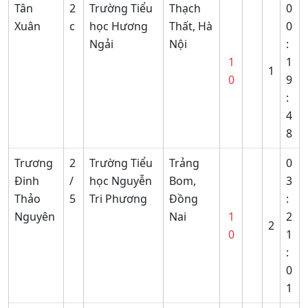
Tân
2
Trường Tiểu
Thạch
0
Xuân
c
học Hương
Thất, Hà
0
Ngải
Nội
:
1
1
1
0
9
:
4
8
Trương
2
Trường Tiểu
Trảng
0
Đinh
/
học Nguyễn
Bom,
3
Thảo
5
Tri Phương
Đồng
:
Nguyên
Nai
1
2
2
0
1
:
0
1