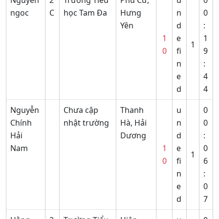
ngoc
C
học Tam Đa
Hưng
n
0
Yên
d
:
1
e
1
1
0
fi
9
n
:
e
4
d
4
Nguyễn
Chưa cập
Thanh
u
0
Chính
nhật trường
Hà, Hải
n
0
Hải
Dương
d
:
Nam
1
e
0
1
0
fi
6
n
:
e
0
d
7