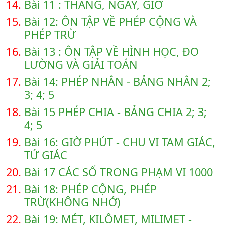
14.
Bài 11 : THÁNG, NGÀY, GIỜ
15.
Bài 12: ÔN TẬP VỀ PHÉP CỘNG VÀ
PHÉP TRỪ
16.
Bài 13 : ÔN TẬP VỀ HÌNH HỌC, ĐO
LƯỜNG VÀ GIẢI TOÁN
17.
Bài 14: PHÉP NHÂN - BẢNG NHÂN 2;
3; 4; 5
18.
Bài 15 PHÉP CHIA - BẢNG CHIA 2; 3;
4; 5
19.
Bài 16: GIỜ PHÚT - CHU VI TAM GIÁC,
TỨ GIÁC
20.
Bài 17 CÁC SỐ TRONG PHẠM VI 1000
21.
Bài 18: PHÉP CỘNG, PHÉP
TRỪ(KHÔNG NHỚ)
22.
Bài 19: MÉT, KILÔMET, MILIMET -