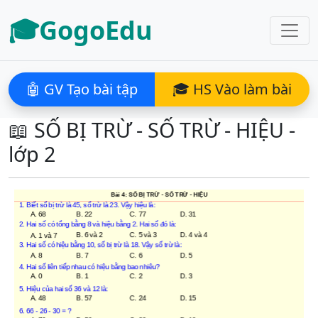
🎓GogoEdu
🤖 GV Tạo bài tập
🎓 HS Vào làm bài
📖 SỐ BỊ TRỪ - SỐ TRỪ - HIỆU -
lớp 2