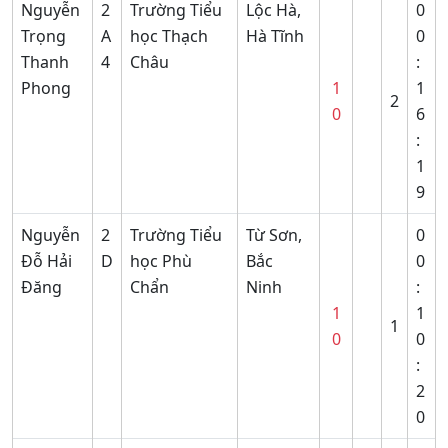
Nguyễn
2
Trường Tiểu
Lộc Hà,
0
Trọng
A
học Thạch
Hà Tĩnh
0
Thanh
4
Châu
:
Phong
1
1
2
0
6
:
1
9
Nguyễn
2
Trường Tiểu
Từ Sơn,
0
Đỗ Hải
D
học Phù
Bắc
0
Đăng
Chẩn
Ninh
:
1
1
1
0
0
:
2
0