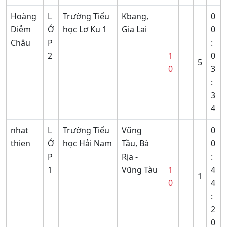
Hoàng
L
Trường Tiểu
Kbang,
0
Diễm
Ớ
học Lơ Ku 1
Gia Lai
0
Châu
P
:
2
1
0
5
0
3
:
3
4
nhat
L
Trường Tiểu
Vũng
0
thien
Ớ
học Hải Nam
Tầu, Bà
0
P
Rịa -
:
1
Vũng Tàu
1
4
1
0
4
:
2
0