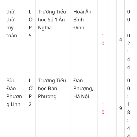
thời
L
Trường Tiểu
Hoài Ân,
0
thời
Ớ
học Số 1 Ân
Bình
0
mỹ
P
Nghĩa
Định
:
toàn
5
1
0
4
0
2
:
4
4
Bùi
L
Trường Tiểu
Đan
0
Đào
Ớ
học Đan
Phượng,
0
Phươn
P
Phượng
Hà Nội
:
g Linh
2
1
1
9
0
8
:
4
4