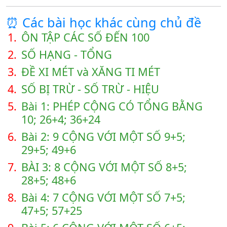
⏰ Các bài học khác cùng chủ đề
1.
ÔN TẬP CÁC SỐ ĐẾN 100
2.
SỐ HẠNG - TỔNG
3.
ĐỀ XI MÉT và XĂNG TI MÉT
4.
SỐ BỊ TRỪ - SỐ TRỪ - HIỆU
5.
Bài 1: PHÉP CỘNG CÓ TỔNG BẰNG
10; 26+4; 36+24
6.
Bài 2: 9 CỘNG VỚI MỘT SỐ 9+5;
29+5; 49+6
7.
BÀI 3: 8 CỘNG VỚI MỘT SỐ 8+5;
28+5; 48+6
8.
Bài 4: 7 CỘNG VỚI MỘT SỐ 7+5;
47+5; 57+25