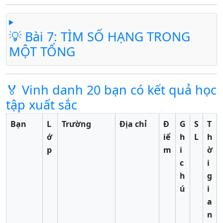
💡 Bài 7: TÌM SỐ HẠNG TRONG
MỘT TỔNG
🏅 Vinh danh 20 bạn có kết quả học
tập xuất sắc
Bạn
L
Trường
Địa chỉ
Đ
G
S
T
ớ
iể
h
L
h
p
m
i
ờ
c
i
h
g
ú
i
a
n