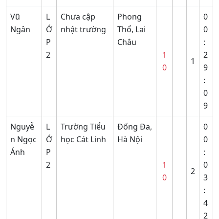
Vũ
L
Chưa cập
Phong
0
Ngân
Ớ
nhật trường
Thổ, Lai
0
P
Châu
:
2
1
2
1
0
9
:
0
9
Nguyễ
L
Trường Tiểu
Đống Đa,
0
n Ngọc
Ớ
học Cát Linh
Hà Nội
0
Ánh
P
:
2
1
0
2
0
3
:
4
2