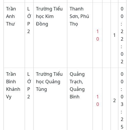
Trần
L
Trường Tiểu
Thanh
0
Anh
Ớ
học Kim
Sơn, Phú
0
Thư
P
Đồng
Thọ
:
2
1
2
1
0
2
:
0
2
Trần
L
Trường Tiểu
Quảng
0
Bình
Ớ
học Quảng
Trạch,
0
Khánh
P
Tùng
Quảng
:
Vy
2
Bình
1
0
2
0
3
:
2
5