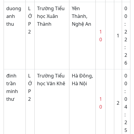
duong
L
Trường Tiểu
Yên
0
anh
Ớ
học Xuân
Thành,
0
thu
P
Thành
Nghệ An
:
2
1
2
1
0
2
:
2
6
đinh
L
Trường Tiểu
Hà Đông,
0
trần
Ớ
học Văn Khê
Hà Nội
0
minh
P
:
thư
2
1
0
2
0
4
:
2
5