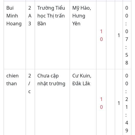
Bui
2
Trường Tiểu
Mỹ Hào,
0
Minh
A
học Thị trấn
Hưng
0
Hoang
3
Bần
Yên
:
1
0
1
0
7
:
5
8
chien
2
Chưa cập
Cư Kuin,
0
than
/
nhật trường
Đắk Lắk
0
c
:
1
2
1
0
1
:
4
9