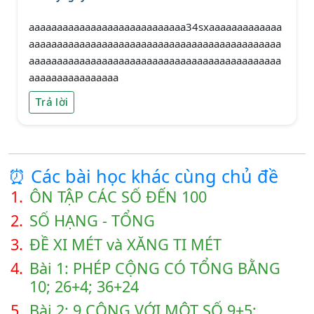
aaaaaaaaaaaaaaaaaaaaaaaaaaaa34sxaaaaaaaaaaaaa
aaaaaaaaaaaaaaaaaaaaaaaaaaaaaaaaaaaaaaaaaaaaa
aaaaaaaaaaaaaaaaaaaaaaaaaaaaaaaaaaaaaaaaaaaaa
aaaaaaaaaaaaaaaa
Trả lời
⏰ Các bài học khác cùng chủ đề
1.
ÔN TẬP CÁC SỐ ĐẾN 100
2.
SỐ HẠNG - TỔNG
3.
ĐỀ XI MÉT và XĂNG TI MÉT
4.
Bài 1: PHÉP CỘNG CÓ TỔNG BẰNG
10; 26+4; 36+24
5.
Bài 2: 9 CỘNG VỚI MỘT SỐ 9+5;