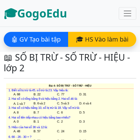
🎓GogoEdu
🤖 GV Tạo bài tập
🎓 HS Vào làm bài
📖 SỐ BỊ TRỪ - SỐ TRỪ - HIỆU -
lớp 2