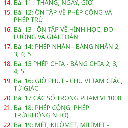
14.
Bài 11 : THÁNG, NGÀY, GIỜ
15.
Bài 12: ÔN TẬP VỀ PHÉP CỘNG VÀ
PHÉP TRỪ
16.
Bài 13 : ÔN TẬP VỀ HÌNH HỌC, ĐO
LƯỜNG VÀ GIẢI TOÁN
17.
Bài 14: PHÉP NHÂN - BẢNG NHÂN 2;
3; 4; 5
18.
Bài 15 PHÉP CHIA - BẢNG CHIA 2; 3;
4; 5
19.
Bài 16: GIỜ PHÚT - CHU VI TAM GIÁC,
TỨ GIÁC
20.
Bài 17 CÁC SỐ TRONG PHẠM VI 1000
21.
Bài 18: PHÉP CỘNG, PHÉP
TRỪ(KHÔNG NHỚ)
22.
Bài 19: MÉT, KILÔMET, MILIMET -