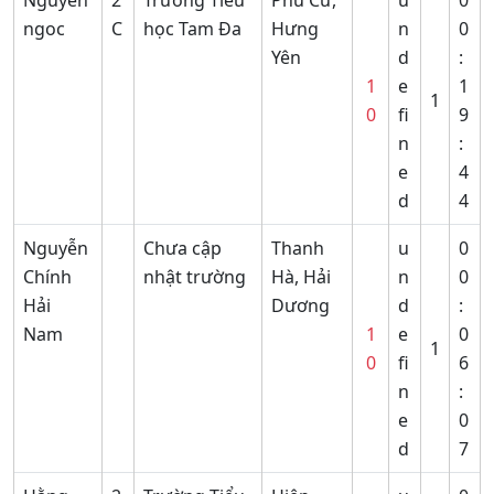
ngoc
C
học Tam Đa
Hưng
n
0
Yên
d
:
1
e
1
1
0
fi
9
n
:
e
4
d
4
Nguyễn
Chưa cập
Thanh
u
0
Chính
nhật trường
Hà, Hải
n
0
Hải
Dương
d
:
Nam
1
e
0
1
0
fi
6
n
:
e
0
d
7