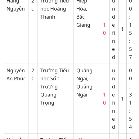
Hằng
2
Trường Tiểu
Hiệp
u
0
Nguyễn
c
học Hoàng
Hòa,
n
0
Thanh
Bắc
d
:
Giang
1
e
1
1
0
fi
5
n
:
e
5
d
7
Nguyễn
2
Trường Tiểu
Quảng
u
0
An Phúc
C
học Số 1
Ngãi,
n
0
Trương
Quảng
d
:
Quang
Ngãi
1
e
3
1
Trọng
0
fi
1
n
:
e
5
d
4