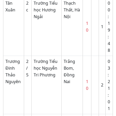
Tân
2
Trường Tiểu
Thạch
0
Xuân
c
học Hương
Thất, Hà
0
Ngải
Nội
:
1
1
1
0
9
:
4
8
Trương
2
Trường Tiểu
Trảng
0
Đinh
/
học Nguyễn
Bom,
3
Thảo
5
Tri Phương
Đồng
:
Nguyên
Nai
1
2
2
0
1
:
0
1