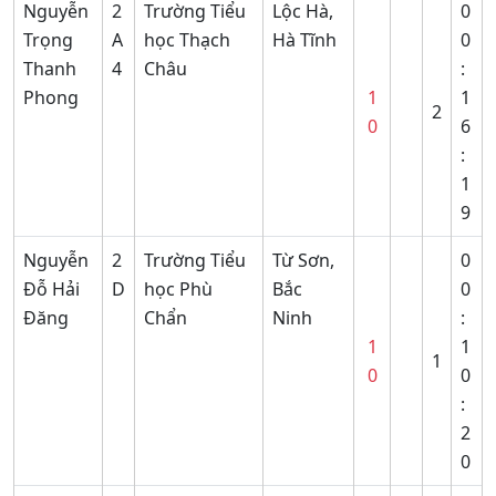
Nguyễn
2
Trường Tiểu
Lộc Hà,
0
Trọng
A
học Thạch
Hà Tĩnh
0
Thanh
4
Châu
:
Phong
1
1
2
0
6
:
1
9
Nguyễn
2
Trường Tiểu
Từ Sơn,
0
Đỗ Hải
D
học Phù
Bắc
0
Đăng
Chẩn
Ninh
:
1
1
1
0
0
:
2
0