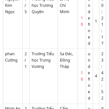
Kim
/
học Trương
Chí
n
0
Ngọc
5
Quyền
Minh
d
:
1
e
2
1
0
fi
1
n
:
e
1
d
7
phan
2
Trường Tiểu
Sa Đéc,
u
2
Cường
/
học Trưng
Đồng
n
3
1
Vương
Tháp
d
:
1
e
4
4
0
fi
2
n
:
e
5
d
2
Minh An
2
Trường Tiểu
Cẩm
u
0