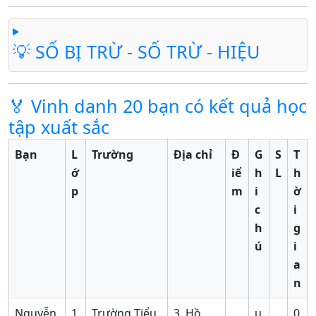
💡 SỐ BỊ TRỪ - SỐ TRỪ - HIỆU
🏅 Vinh danh 20 bạn có kết quả học
tập xuất sắc
Bạn
L
Trường
Địa chỉ
Đ
G
S
T
ớ
iể
h
L
h
p
m
i
ờ
c
i
h
g
ú
i
a
n
Nguyễn
1
Trường Tiểu
3, Hồ
u
0