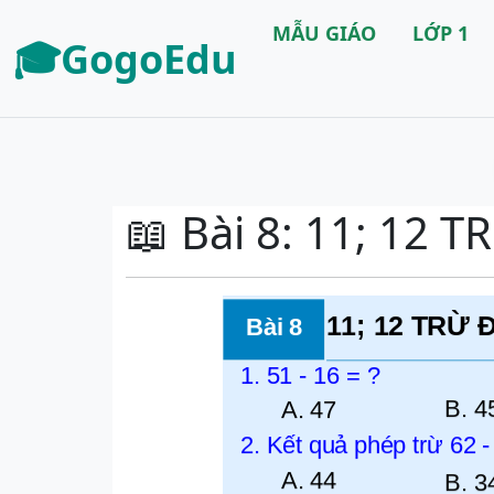
MẪU GIÁO
LỚP 1
🎓GogoEdu
📖 Bài 8: 11; 12 T