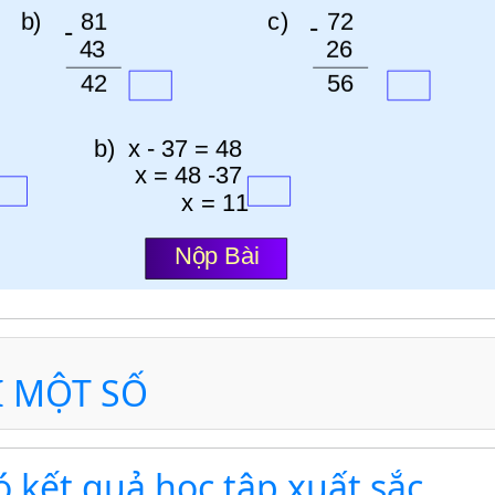
ĐI MỘT SỐ
ó kết quả học tập xuất sắc