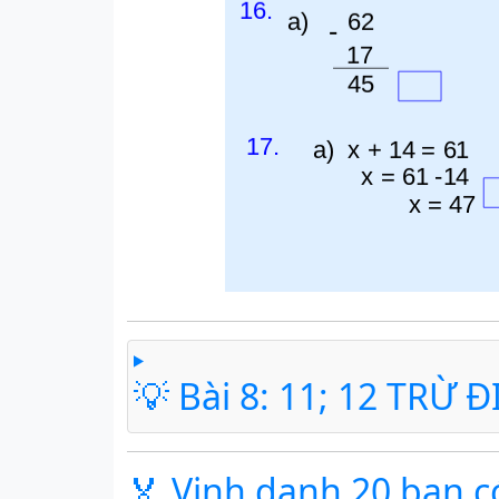
💡 Bài 8: 11; 12 TRỪ 
🏅 Vinh danh 20 bạn c