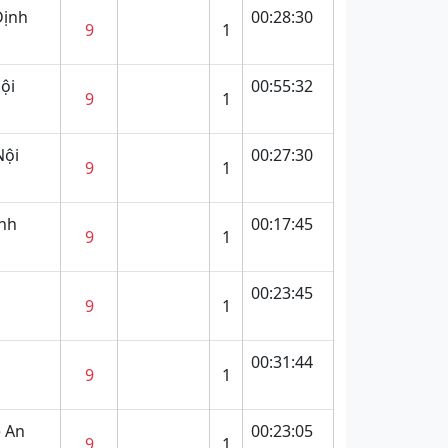
Định
00:28:30
9
1
ội
00:55:32
9
1
Nội
00:27:30
9
1
ịnh
00:17:45
9
1
00:23:45
9
1
00:31:44
9
1
 An
00:23:05
9
1