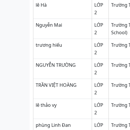
lê Hà
LỚP
Trường 
2
Nguyễn Mai
LỚP
Trường T
2
School)
trương hiếu
LỚP
Trường 
2
NGUYỄN TRƯỜNG
LỚP
Trường T
2
TRẦN VIỆT HOÀNG
LỚP
Trường 
2
lê thảo vy
LỚP
Trường T
2
phùng Linh Đan
LỚP
Trường 