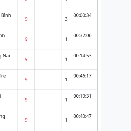
 Bình
00:00:34
9
3
ình
00:32:06
9
1
g Nai
00:14:53
9
1
Tre
00:46:17
9
1
i
00:10:31
9
1
ang
00:40:47
9
1