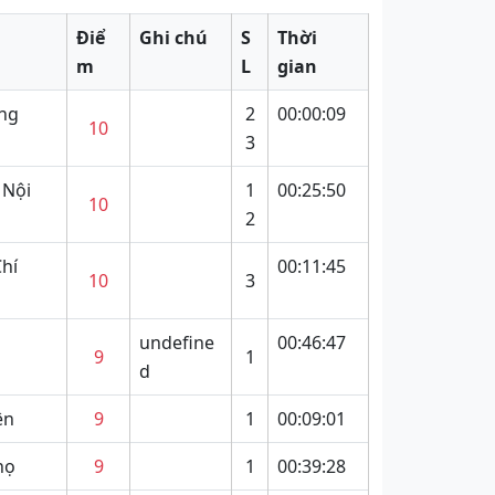
Điể
Ghi chú
S
Thời
m
L
gian
ảng
2
00:00:09
10
3
 Nội
1
00:25:50
10
2
hí
00:11:45
10
3
undefine
00:46:47
9
1
d
ên
9
1
00:09:01
họ
9
1
00:39:28