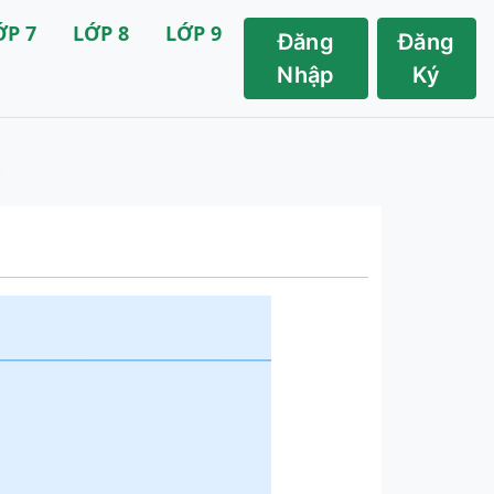
ỚP 7
LỚP 8
LỚP 9
Đăng
Đăng
Nhập
Ký