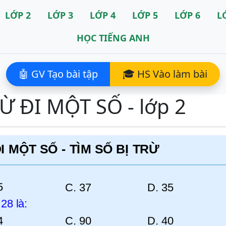
LỚP 2
LỚP 3
LỚP 4
LỚP 5
LỚP 6
L
HỌC TIẾNG ANH
🤖 GV Tạo bài tập
🎓 HS Vào làm bài
RỪ ĐI MỘT SỐ - lớp 2