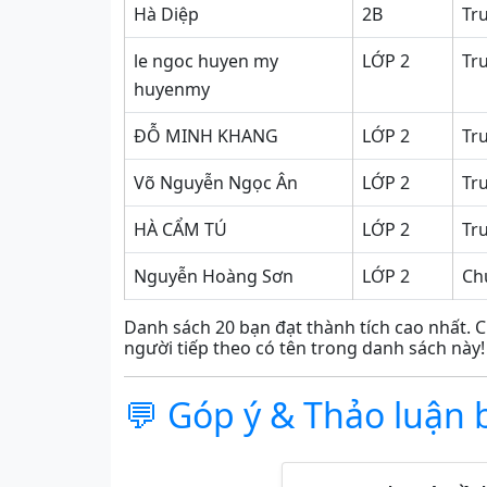
Hà Diệp
2B
Tr
le ngoc huyen my
LỚP 2
Tr
huyenmy
ĐỖ MINH KHANG
LỚP 2
Tr
Võ Nguyễn Ngọc Ân
LỚP 2
Tr
HÀ CẨM TÚ
LỚP 2
Tr
Nguyễn Hoàng Sơn
LỚP 2
Ch
Danh sách 20 bạn đạt thành tích cao nhất. C
người tiếp theo có tên trong danh sách này!
💬 Góp ý & Thảo luận 