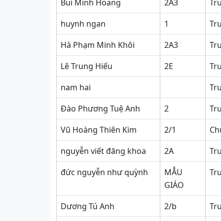
Bui Minh Hoang
2A3
Tr
huynh ngan
1
Tr
Hà Phạm Minh Khôi
2A3
Tr
Lê Trung Hiếu
2E
Tr
nam hai
Tr
Đào Phương Tuệ Anh
2
Tr
Vũ Hoàng Thiên Kim
2/1
Ch
nguyễn viết đăng khoa
2A
Tr
đức nguyễn như quỳnh
MẪU
Tr
GIÁO
Dương Tú Anh
2/b
Tr