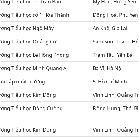
ường Tiểu học Thị trấn Bần
Mỹ Hào, Hưng Yên
ường Tiểu học số 1 Hòa Thành
Đông Hoà, Phú Yên
ường Tiểu học Ngô Mây
An Khê, Gia Lai
ường Tiểu học Quảng Cư
Sầm Sơn, Thanh Hó
ường Tiểu học Lê Hồng Phong
Trạm Tấu, Yên Bái
ường Tiểu học Minh Quang A
Ba Vì, Hà Nội
ưa cập nhật trường
5, Hồ Chí Minh
ường Tiểu học Kim Đồng
Vĩnh Linh, Quảng Tr
ường Tiểu học Đông Cường
Đông Hưng, Thái B
ường Tiểu học Kim Đồng
Vĩnh Linh, Quảng Tr