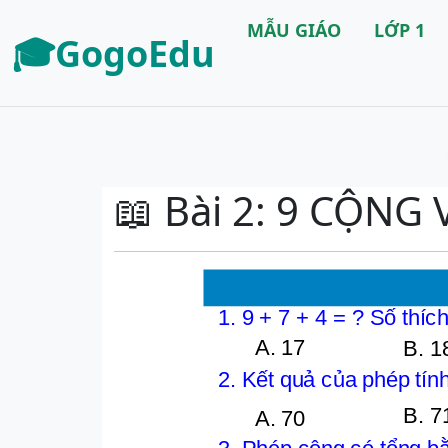
MẪU GIÁO
LỚP 1
🎓GogoEdu
📖 Bài 2: 9 CỘNG 