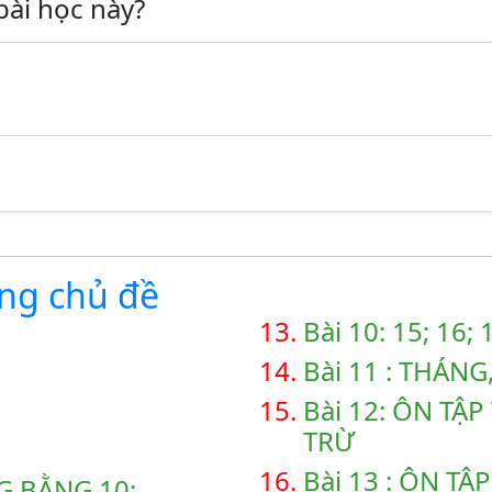
bài học này?
ùng chủ đề
13.
Bài 10: 15; 16;
14.
Bài 11 : THÁNG
15.
Bài 12: ÔN TẬ
TRỪ
16.
Bài 13 : ÔN T
G BẰNG 10;