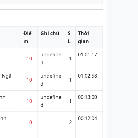
Điể
Ghi chú
S
Thời
m
L
gian
undefine
01:01:17
10
1
d
 Ngãi
undefine
01:02:58
10
1
d
inh
undefine
00:13:00
10
1
d
ình
00:12:04
10
2