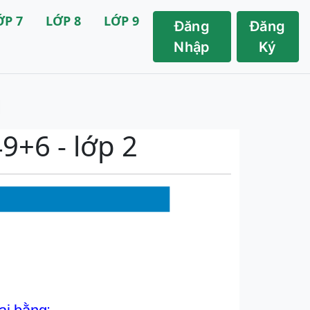
ỚP 7
LỚP 8
LỚP 9
Đăng
Đăng
Nhập
Ký
9+6 - lớp 2