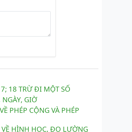
 17; 18 TRỪ ĐI MỘT SỐ
, NGÀY, GIỜ
P VỀ PHÉP CỘNG VÀ PHÉP
ẬP VỀ HÌNH HỌC, ĐO LƯỜNG