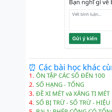
Bạn nghĩ gì về 
Gửi ý kiến
⏰ Các bài học khác c
1.
ÔN TẬP CÁC SỐ ĐẾN 100
2.
SỐ HẠNG - TỔNG
3.
ĐỀ XI MÉT và XĂNG TI MÉT
4.
SỐ BỊ TRỪ - SỐ TRỪ - HIỆU
5.
Bài 1: PHÉP CỘNG CÓ TỔN