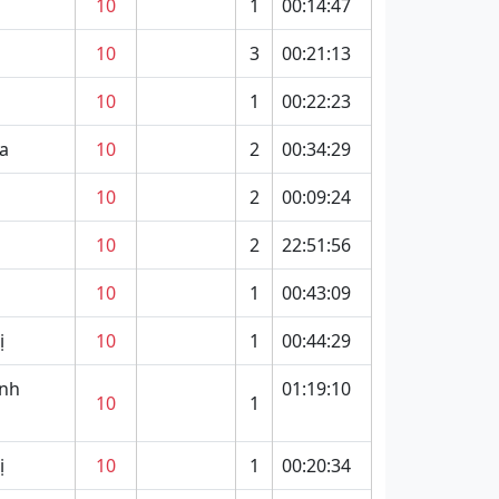
10
1
00:14:47
10
3
00:21:13
10
1
00:22:23
a
10
2
00:34:29
10
2
00:09:24
10
2
22:51:56
10
1
00:43:09
ị
10
1
00:44:29
ình
01:19:10
10
1
ị
10
1
00:20:34