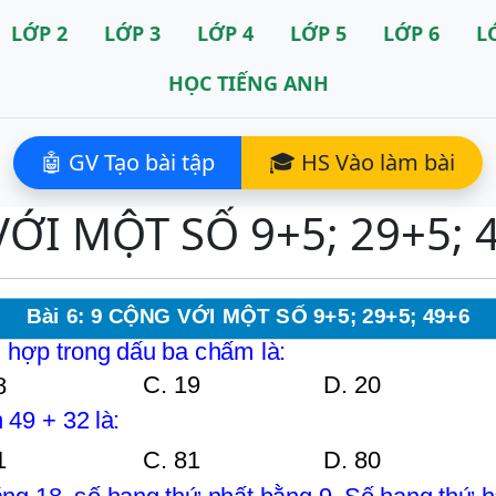
LỚP 2
LỚP 3
LỚP 4
LỚP 5
LỚP 6
L
HỌC TIẾNG ANH
🤖 GV Tạo bài tập
🎓 HS Vào làm bài
VỚI MỘT SỐ 9+5; 29+5; 4