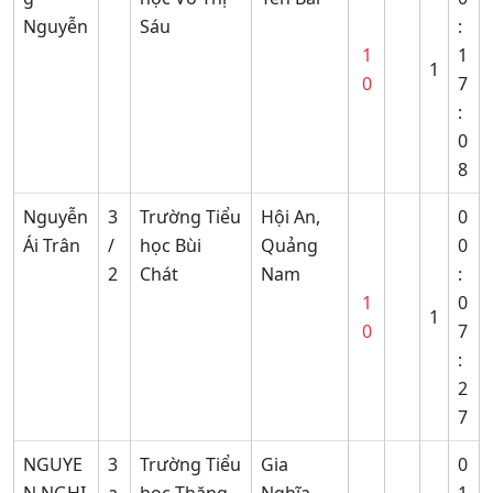
Nguyễn
Sáu
:
1
1
1
0
7
:
0
8
Nguyễn
3
Trường Tiểu
Hội An,
0
Ái Trân
/
học Bùi
Quảng
0
2
Chát
Nam
:
1
0
1
0
7
:
2
7
NGUYE
3
Trường Tiểu
Gia
0
N NGHI
a
học Thăng
Nghĩa,
1