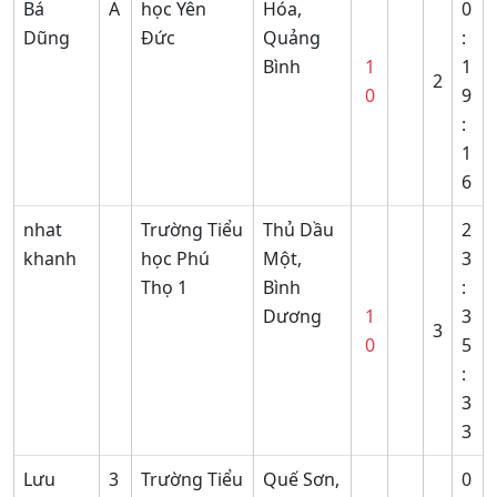
Bá
A
học Yên
Hóa,
0
Dũng
Đức
Quảng
:
Bình
1
1
2
0
9
:
1
6
nhat
Trường Tiểu
Thủ Dầu
2
khanh
học Phú
Một,
3
Thọ 1
Bình
:
Dương
1
3
3
0
5
:
3
3
Lưu
3
Trường Tiểu
Quế Sơn,
0