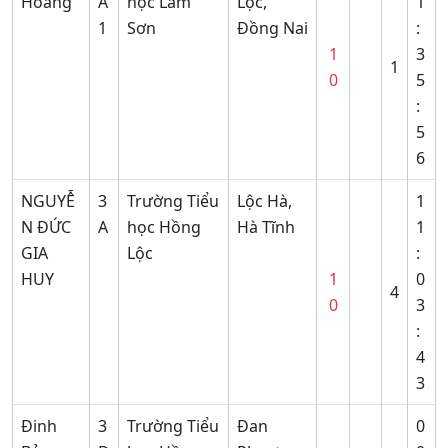
Hoang
A
học Lam
Lộc,
1
1
Sơn
Đồng Nai
:
1
3
1
0
5
:
5
6
NGUYỄ
3
Trường Tiểu
Lộc Hà,
1
N ĐỨC
A
học Hồng
Hà Tĩnh
1
GIA
Lộc
:
HUY
1
0
4
0
3
:
4
3
Đinh
3
Trường Tiểu
Đan
0