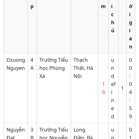
p
m
i
ờ
c
i
h
g
ú
i
a
n
Dzuong
4
Trường Tiểu
Thạch
u
0
Nguyen
A
học Phùng
Thất, Hà
n
0
Xá
Nội
d
:
1
ef
0
1
0
i
4
n
:
e
5
d
9
Nguyễn
3
Trường Tiểu
Long
u
0
Đạt
B
học Nguyễn
Điền, Bà
n
1