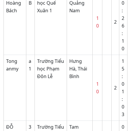
Hoàng
B
học Quế
Quảng
0
Bách
Xuân 1
Nam
:
1
2
2
0
6
:
1
0
Tong
a
Trường Tiểu
Hưng
1
anmy
1
học Phạm
Hà, Thái
5
Đôn Lễ
Bình
:
1
0
2
0
1
:
0
3
ĐỖ
3
Trường Tiểu
Tam
0