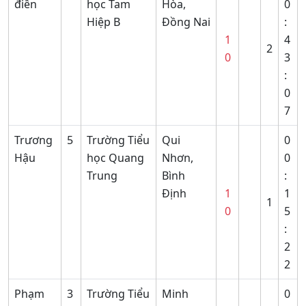
điền
học Tam
Hòa,
0
Hiệp B
Đồng Nai
:
1
4
2
0
3
:
0
7
Trương
5
Trường Tiểu
Qui
0
Hậu
học Quang
Nhơn,
0
Trung
Bình
:
Định
1
1
1
0
5
:
2
2
Phạm
3
Trường Tiểu
Minh
0