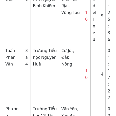
Bỉnh Khiêm
Rịa -
d
:
Vũng Tàu
1
ef
2
5
0
i
5
n
:
e
3
d
6
Tuấn
3
Trường Tiểu
Cư Jút,
0
Phan
a
học Nguyễn
Đắk
1
Văn
4
Huệ
Nông
:
1
1
4
0
7
:
2
7
Phươn
Trường Tiểu
Văn Yên,
0
g
học Võ Thị
Yên Bái
0