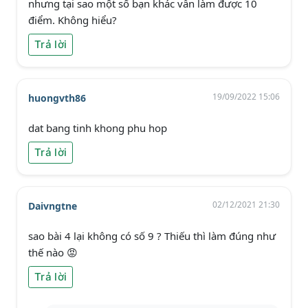
nhưng tại sao một số bạn khác vẫn làm được 10
điểm. Không hiểu?
Trả lời
19/09/2022 15:06
huongvth86
dat bang tinh khong phu hop
Trả lời
02/12/2021 21:30
Daivngtne
sao bài 4 lại không có số 9 ? Thiếu thì làm đúng như
thế nào 😡
Trả lời