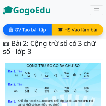
🎓GogoEdu
🤖 GV Tạo bài tập
🎓 HS Vào làm bài
📖 Bài 2: Cộng trừ số có 3 chữ
số - lớp 3