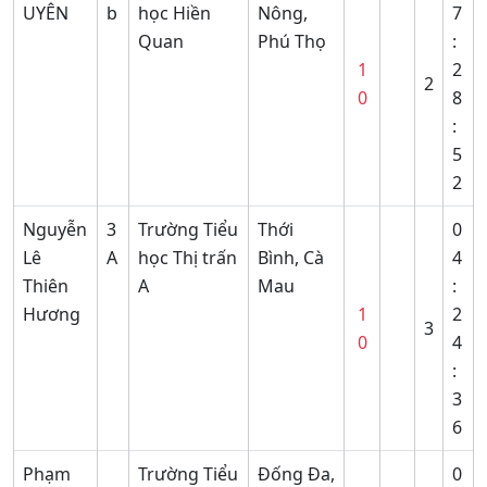
UYÊN
b
học Hiền
Nông,
7
Quan
Phú Thọ
:
1
2
2
0
8
:
5
2
Nguyễn
3
Trường Tiểu
Thới
0
Lê
A
học Thị trấn
Bình, Cà
4
Thiên
A
Mau
:
Hương
1
2
3
0
4
:
3
6
Phạm
Trường Tiểu
Đống Đa,
0