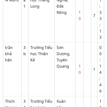
1
Long
Đắk
:
Nông
1
3
7
0
3
:
1
3
trần
3
Trường Tiểu
Sơn
0
khả
b
học Thiện
Dương,
0
hân
Kế
Tuyên
:
Quang
1
1
1
0
4
:
4
6
Thich
3
Trường Tiểu
Xuân
1