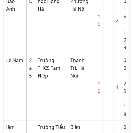
Bảo
D
học Hồng
Phượng,
0
Anh
Hà
Hà Nội
:
1
5
2
0
1
:
0
9
Lê Nam
2
Trường
Thanh
0
a
THCS Tam
Trì, Hà
0
5
Hiệp
Nội
:
1
2
1
0
9
:
1
8
lâm
Trường Tiểu
Biên
0