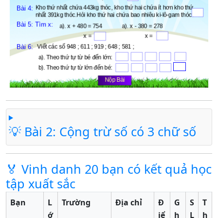
💡 Bài 2: Cộng trừ số có 3 chữ số
🏅 Vinh danh 20 bạn có kết quả học
tập xuất sắc
Bạn
L
Trường
Địa chỉ
Đ
G
S
T
ớ
iể
h
L
h