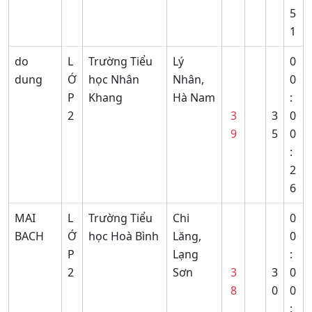
5
1
do
L
Trường Tiểu
Lý
0
dung
Ớ
học Nhân
Nhân,
0
P
Khang
Hà Nam
:
2
3
3
0
9
5
0
:
2
6
MAI
L
Trường Tiểu
Chi
0
BACH
Ớ
học Hoà Bình
Lăng,
0
P
Lạng
:
2
Sơn
3
3
0
8
0
0
: