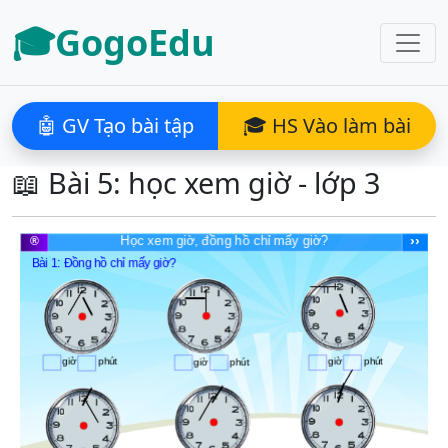
🎓GogoEdu
🤖 GV Tạo bài tập
🎓 HS Vào làm bài
📖 Bài 5: học xem giờ - lớp 3