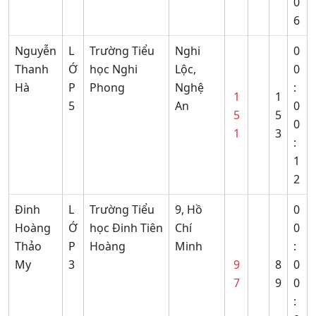
0
6
Nguyễn
L
Trường Tiểu
Nghi
0
Thanh
Ớ
học Nghi
Lộc,
0
Hà
P
Phong
Nghệ
:
1
1
5
An
0
5
5
0
1
3
:
1
2
Đinh
L
Trường Tiểu
9, Hồ
0
Hoàng
Ớ
học Đinh Tiên
Chí
0
Thảo
P
Hoàng
Minh
:
My
3
9
8
0
7
9
0
: