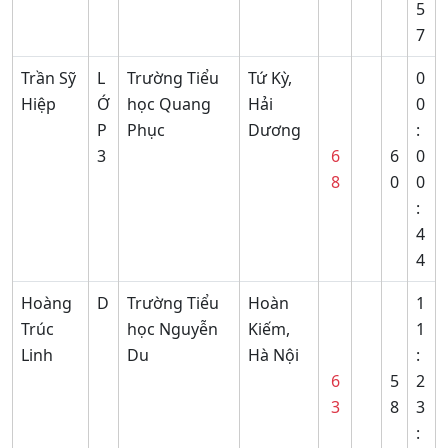
5
7
Trần Sỹ
L
Trường Tiểu
Tứ Kỳ,
0
Hiệp
Ớ
học Quang
Hải
0
P
Phục
Dương
:
3
6
6
0
8
0
0
:
4
4
Hoàng
D
Trường Tiểu
Hoàn
1
Trúc
học Nguyễn
Kiếm,
1
Linh
Du
Hà Nội
:
6
5
2
3
8
3
: