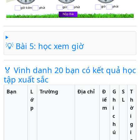
💡 Bài 5: học xem giờ
🏅 Vinh danh 20 bạn có kết quả học
tập xuất sắc
Bạn
L
Trường
Địa chỉ
Đ
G
S
T
ớ
iể
h
L
h
p
m
i
ờ
c
i
h
g
ú
i