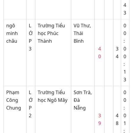
4
3
ngô
L
Trường Tiểu
Vũ Thư,
0
minh
Ớ
học Phúc
Thái
0
châu
P
Thành
Bình
:
3
4
3
0
0
4
0
:
1
3
Phạm
L
Trường Tiểu
Sơn Trà,
0
Công
Ớ
học Ngô Mây
Đà
0
Chung
P
Nẵng
:
2
3
4
0
9
8
1
: