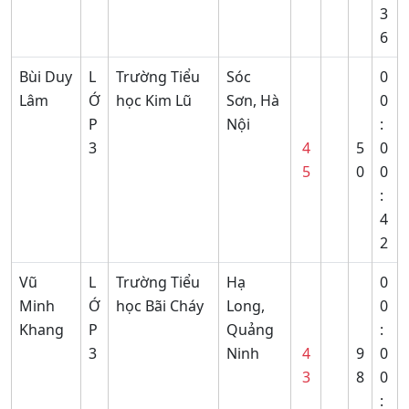
3
6
Bùi Duy
L
Trường Tiểu
Sóc
0
Lâm
Ớ
học Kim Lũ
Sơn, Hà
0
P
Nội
:
3
4
5
0
5
0
0
:
4
2
Vũ
L
Trường Tiểu
Hạ
0
Minh
Ớ
học Bãi Cháy
Long,
0
Khang
P
Quảng
:
3
Ninh
4
9
0
3
8
0
: