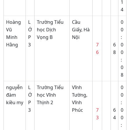
1
4
Hoàng
L
Trường Tiểu
Cầu
0
Vũ
Ớ
học Dịch
Giấy, Hà
0
Minh
P
Vọng B
Nội
:
Hằng
3
7
6
0
6
8
0
:
0
8
nguyễn
L
Trường Tiểu
Vĩnh
0
đàm
Ớ
học Vĩnh
Tường,
0
kiều my
P
Thịnh 2
Vĩnh
:
3
Phúc
7
6
0
3
4
0
: