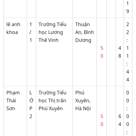
1
9
lê anh
1
Trường Tiểu
Thuận
2
khoa
/
học Lương
An, Bình
2
1
Thế Vinh
Dương
:
5
4
1
0
8
1
:
4
4
Phạm
L
Trường Tiểu
Phú
0
Thái
Ớ
học Thị trấn
Xuyên,
0
Sơn
P
Phú Xuyên
Hà Nội
:
2
5
6
0
0
4
0
: