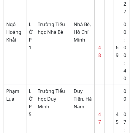
2
7
Ngô
L
Trường Tiểu
Nhà Bè,
0
Hoàng
Ớ
học Nhà Bè
Hồ Chí
0
Khải
P
Minh
:
1
4
6
0
8
9
0
:
4
0
Phạm
L
Trường Tiểu
Duy
0
Lụa
Ớ
học Duy
Tiên, Hà
0
P
Minh
Nam
:
5
4
4
0
7
5
7
: