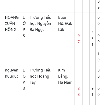
0
9
HOÀNG
L
Trường Tiểu
Buôn
0
XUÂN
Ớ
học Nguyễn
Hồ, Đắk
0
HỒNG
P
Bá Ngọc
Lắk
:
2
3
9
0
5
7
0
1
:
1
9
nguyen
L
Trường Tiểu
Kim
0
huuduc
Ớ
học Hoàng
Bảng,
0
P
Tây
Hà Nam
:
3
8
9
0
8
1
0
: