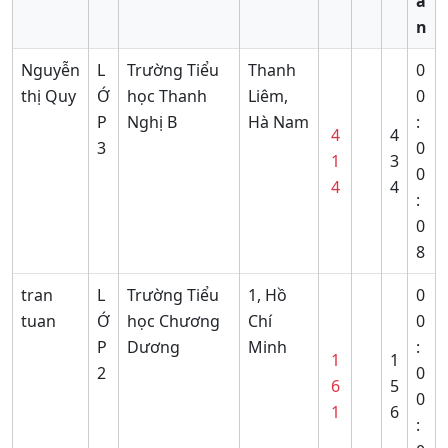
a
n
Nguyễn
L
Trường Tiểu
Thanh
0
thị Quy
Ớ
học Thanh
Liêm,
0
P
Nghị B
Hà Nam
:
4
4
3
0
1
3
0
4
4
:
0
8
tran
L
Trường Tiểu
1, Hồ
0
tuan
Ớ
học Chương
Chí
0
P
Dương
Minh
:
1
1
2
0
6
5
0
1
6
: