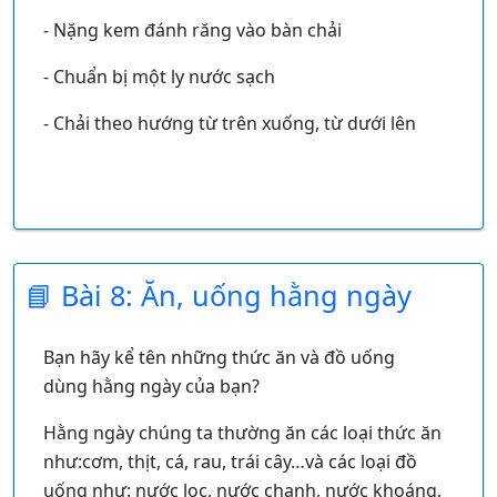
miệng
- Nặng kem đánh răng vào bàn chải
Kết Luận: Hàm răng trẻ em có 20 chiếc gọi là
- Chuẩn bị một ly nước sạch
răng sửa. Đến 6-7 tuổi răng sửa được thay răng
- Chải theo hướng từ trên xuống, từ dưới lên
mới gọi là răng vĩnh viễn. Nếu răng vĩnh viễn
này bị sâu không bao giờ mọc lại, vì vậy các
con phải biết chăm sóc và bảo vệ răng.
📘 Bài 8: Ăn, uống hằng ngày
Bạn hãy kể tên những thức ăn và đồ uống
dùng hằng ngày của bạn?
Hằng ngày chúng ta thường ăn các loại thức ăn
như:cơm, thịt, cá, rau, trái cây…và các loại đồ
uống như: nước lọc, nước chanh, nước khoáng,