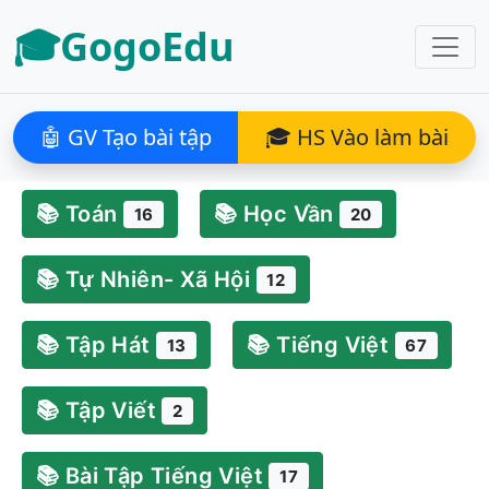
🎓GogoEdu
🤖 GV Tạo bài tập
🎓 HS Vào làm bài
📚 Toán
📚 Học Vần
16
20
📚 Tự Nhiên- Xã Hội
12
📚 Tập Hát
📚 Tiếng Việt
13
67
📚 Tập Viết
2
📚 Bài Tập Tiếng Việt
17