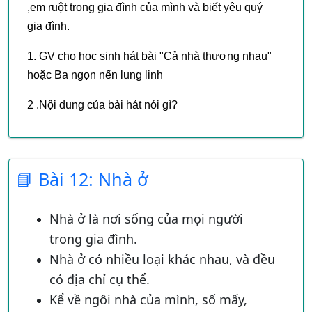
,em ruột trong gia đình của mình và biết yêu quý
mét đến 3 met, tùy theo độ lớn của màn hình
gia đình.
Khi ngồi học khoản cách từ mắt đến sách, vở
1. GV cho học sinh hát bài "Cả nhà thương nhau"
khoản từ 20 đến 30 cm, không nên cúi sát quá
hoặc Ba ngọn nến lung linh
dẫn đến cận thị
2 .Nội dung của bài hát nói gì?
Lúc đi, lúc đứng phải thẳng lưng, thẳng chân,
không nên xiêu vẹo.
3. Xem tranh và thảo luận
Kết Luận: Mỗi người sinh ra đều có Bố, Mẹ và
📘 Bài 12: Nhà ở
những người thân sống trong một nhà, gọi là gia
đình
Nhà ở là nơi sống của mọi người
4. Cho Học sinh vẽ tranh về gia đình của mình(vẽ
trong gia đình.
gia đình lúc ăn, lúc đi chơi, lúc xem tivi, lúc học bài
Nhà ở có nhiều loại khác nhau, và đều
v.v...)
có địa chỉ cụ thể.
Kể về ngôi nhà của mình, số mấy,
Kết Luận: Mỗi người sinh ra đều có gia đình, trong