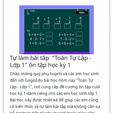
toán học đầy màu sắc cùng con bạn ngay bây
7−4 __ 3
giờ.
9 __ 2+5
Hướng dẫn:
Kéo thả dấu thích hợp vào ô trống
Các phép toán được tạo ngẫu nhiên nhỏ
hơn 10
Giải bài:
Tự làm bài tâp "Toán Tự Lập -
4>3 — Vì 4 lớn hơn 3.
Lớp 1" ôn tập học kỳ 1
5+2=7 __ 8−1=7; 5+2=7__8−1=7 — Vì cả hai
Chào mừng quý phụ huynh và các em học sinh
phía bằng nhau, nên điền dấu =.
đến với GogoEdu bài học hôm nay "Toán Tự
6=6 — Vì cả hai số bằng nhau.
Lập - Lớp 1", nơi cung cấp đề cương ôn tập cuối
7−4=3 Vì cả hai phía bằng nhau, nên điền
học kỳ 1 dành riêng cho các em học sinh lớp 1.
dấu =.
Bài học này được thiết kế để giúp các em củng
9>2+5=7 9>2+5=7 — Vì 9 lớn hơn 7.
cố kiến thức và tự làm bài tập mà không cần sự
Lưu ý: