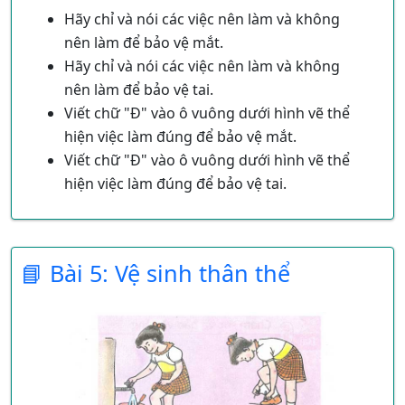
Hãy chỉ và nói các việc nên làm và không
nên làm để bảo vệ mắt.
Hãy chỉ và nói các việc nên làm và không
nên làm để bảo vệ tai.
Viết chữ "Đ" vào ô vuông dưới hình vẽ thể
hiện việc làm đúng để bảo vệ mắt.
Viết chữ "Đ" vào ô vuông dưới hình vẽ thể
hiện việc làm đúng để bảo vệ tai.
Không nên nhìn trực tiếp vào mặt trời
Không nên chọc tay vào mắt
Không nên ngồi gần Tivi
📘 Bài 5: Vệ sinh thân thể
Nên đi khám bác sỹ để kiểm tra mắt
Đọc sách đúng khoản cách
Rửa mặt mỗi khi, thức dậy