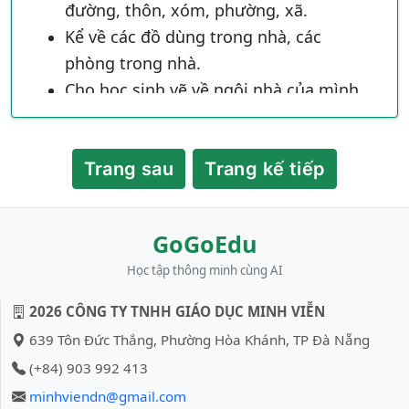
đường, thôn, xóm, phường, xã.
gia đình có Bố, Mẹ, Anh, Chị, Em, Ông, Bà. nơi êm
được yêu thương chăm sóc, quan tâm đến nhau,
Kể về các đồ dùng trong nhà, các
em có quyền được sống chung với những người
phòng trong nhà.
thân trong gia đình.
Cho học sinh vẽ về ngôi nhà của mình.
Dặn dò: Gia đình là tổ ấm, quan trọng nhất của các
em, sống phải yêu thương chăm sóc, quan tâm
Trang sau
Trang kế tiếp
đến nhau, giúp đỡ nhau cùng tiến bộ, cùng nhau
làm việc, học tập, lao động.
Về nhà các em xem lại mình đã học bài gia đình
GoGoEdu
như thế nào, xem tiếp bài Nhà Ở, xem số nhà của
Học tập thông minh cùng AI
mình.
2026 CÔNG TY TNHH GIÁO DỤC MINH VIỄN
639 Tôn Đức Thắng, Phường Hòa Khánh, TP Đà Nẵng
(+84) 903 992 413
minhviendn@gmail.com