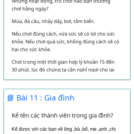
Những hoạt động, trò chơi nào bạn thường
phải ăn thức ăn đã rửa sạch, nấu chín để đảm
chơi hằng ngày?
bảo vệ sinh.
Múa, đá cầu, nhảy dây, bơi, tắm biển.
Nếu chơi đúng cách, vừa sức sẽ có lợi cho sức
khỏe. Nếu chơi quá sức, không đúng cách sẽ có
hại cho sức khỏe.
Chơi trong một thời gian hợp lý khoản 15 đến
30 phút, lúc đó chúng ta cần nghỉ ngơi cho lại
sức, đễ đảm bảo sức khỏe, có nhiều cánh nghỉ
ngơi, như uống nước, xem phim, học vẽ
v.v...hoặc thay đổi hình thức hoạt động nhẹ
📘 Bài 11 : Gia đình
nhàng hơn.
Chúng ta nên thực hiện các tư thế đi, đứng
Kể tên các thành viên trong gia đình?
ngồi đúng tư thế
Kể được với các bạn về ông ,bà ,bố, mẹ ,anh ,chị
Khoản cách ngồi xem tivi cách màn hình từ 2,5