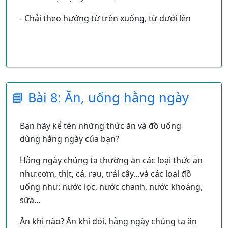
răng sửa. Đến 6-7 tuổi răng sửa được thay răng
- Chải theo hướng từ trên xuống, từ dưới lên
mới gọi là răng vĩnh viễn. Nếu răng vĩnh viễn
này bị sâu không bao giờ mọc lại, vì vậy các
con phải biết chăm sóc và bảo vệ răng.
📘 Bài 8: Ăn, uống hằng ngày
Bạn hãy kể tên những thức ăn và đồ uống
dùng hằng ngày của bạn?
Hằng ngày chúng ta thường ăn các loại thức ăn
như:cơm, thịt, cá, rau, trái cây…và các loại đồ
uống như: nước lọc, nước chanh, nước khoáng,
sữa…
Ăn khi nào? Ăn khi đói, hằng ngày chúng ta ăn