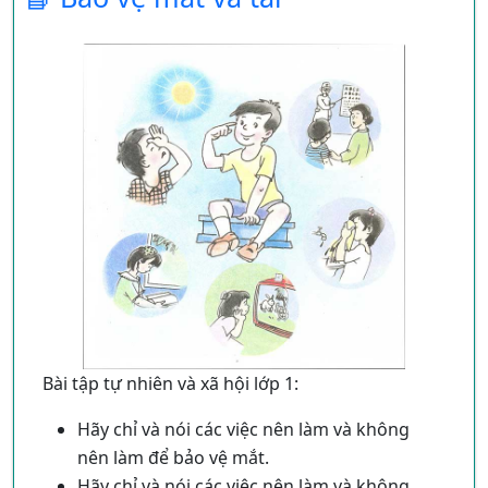
các mùi hương của hoa v.v..
Miệng, lưỡi là cơ quan vị giác, giúp chúng
ta biết được, mặn, ngọt, chua, cay, đắng
Bài tập tự nhiên và xã hội lớp 1:
Hãy chỉ và nói các việc nên làm và không
nên làm để bảo vệ mắt.
Hãy chỉ và nói các việc nên làm và không