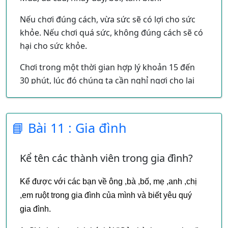
Nếu chơi đúng cách, vừa sức sẽ có lợi cho sức
khỏe. Nếu chơi quá sức, không đúng cách sẽ có
hại cho sức khỏe.
Chơi trong một thời gian hợp lý khoản 15 đến
30 phút, lúc đó chúng ta cần nghỉ ngơi cho lại
sức, đễ đảm bảo sức khỏe, có nhiều cánh nghỉ
ngơi, như uống nước, xem phim, học vẽ
v.v...hoặc thay đổi hình thức hoạt động nhẹ
📘 Bài 11 : Gia đình
nhàng hơn.
Chúng ta nên thực hiện các tư thế đi, đứng
Kể tên các thành viên trong gia đình?
ngồi đúng tư thế
Kể được với các bạn về ông ,bà ,bố, mẹ ,anh ,chị
Khoản cách ngồi xem tivi cách màn hình từ 2,5
,em ruột trong gia đình của mình và biết yêu quý
mét đến 3 met, tùy theo độ lớn của màn hình
gia đình.
Khi ngồi học khoản cách từ mắt đến sách, vở