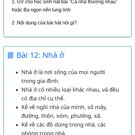
1. GV cho học sinh hát bài "Cả nhà thương nhau"
khoản từ 20 đến 30 cm, không nên cúi sát quá
hoặc Ba ngọn nến lung linh
dẫn đến cận thị
2 .Nội dung của bài hát nói gì?
Lúc đi, lúc đứng phải thẳng lưng, thẳng chân,
không nên xiêu vẹo.
3. Xem tranh và thảo luận
Kết Luận: Mỗi người sinh ra đều có Bố, Mẹ và
📘 Bài 12: Nhà ở
những người thân sống trong một nhà, gọi là gia
đình
Nhà ở là nơi sống của mọi người
4. Cho Học sinh vẽ tranh về gia đình của mình(vẽ
trong gia đình.
gia đình lúc ăn, lúc đi chơi, lúc xem tivi, lúc học bài
Nhà ở có nhiều loại khác nhau, và đều
v.v...)
có địa chỉ cụ thể.
Kể về ngôi nhà của mình, số mấy,
Kết Luận: Mỗi người sinh ra đều có gia đình, trong
đường, thôn, xóm, phường, xã.
gia đình có Bố, Mẹ, Anh, Chị, Em, Ông, Bà. nơi êm
được yêu thương chăm sóc, quan tâm đến nhau,
Kể về các đồ dùng trong nhà, các
em có quyền được sống chung với những người
phòng trong nhà.