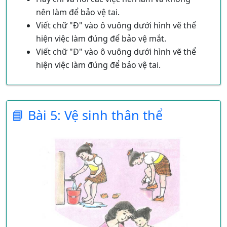
nên làm để bảo vệ tai.
Viết chữ "Đ" vào ô vuông dưới hình vẽ thể
hiện việc làm đúng để bảo vệ mắt.
Viết chữ "Đ" vào ô vuông dưới hình vẽ thể
hiện việc làm đúng để bảo vệ tai.
Không nên nhìn trực tiếp vào mặt trời
Không nên chọc tay vào mắt
Không nên ngồi gần Tivi
📘 Bài 5: Vệ sinh thân thể
Nên đi khám bác sỹ để kiểm tra mắt
Đọc sách đúng khoản cách
Rửa mặt mỗi khi, thức dậy