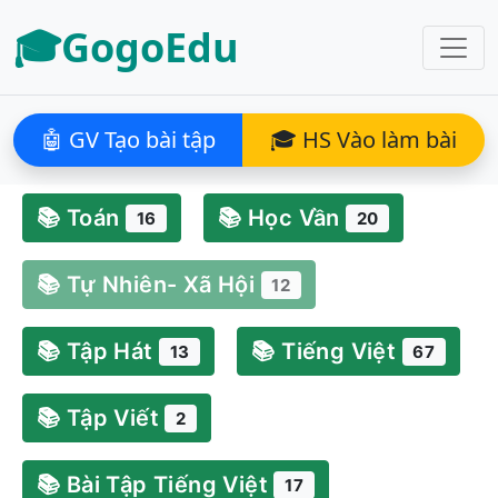
🎓GogoEdu
🤖 GV Tạo bài tập
🎓 HS Vào làm bài
📚 Toán
📚 Học Vần
16
20
📚 Tự Nhiên- Xã Hội
12
📚 Tập Hát
📚 Tiếng Việt
13
67
📚 Tập Viết
2
📚 Bài Tập Tiếng Việt
17