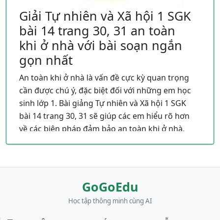
Giải Tự nhiên và Xã hội 1 SGK
bài 14 trang 30, 31 an toàn
khi ở nhà với bài soạn ngắn
gọn nhất
An toàn khi ở nhà là vấn đề cực kỳ quan trọng
cần được chú ý, đặc biệt đối với những em học
sinh lớp 1. Bài giảng Tự nhiên và Xã hội 1 SGK
bài 14 trang 30, 31 sẽ giúp các em hiểu rõ hơn
về các biện pháp đảm bảo an toàn khi ở nhà.
Trong bài này, chúng ta sẽ tìm hiểu nhiều khía
cạnh về việc giữ an toàn tại nhà và hiểu thêm
về những nguy hiểm có thể xảy ra.
GoGoEdu
Đầu tiên, để đảm bảo an toàn, chúng ta cần
biết cách ứng phó với nguy hiểm. Một cách
Học tập thông minh cùng AI
quan trọng để làm điều này là phải biết cách