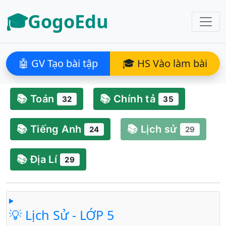
🎓GogoEdu
🤖 GV Tạo bài tập
🎓 HS Vào làm bài
📚 Toán
📚 Chính tả
32
35
📚 Tiếng Anh
📚 Lịch sử
24
29
📚 Địa Lí
29
💡 Lịch Sử - LỚP 5