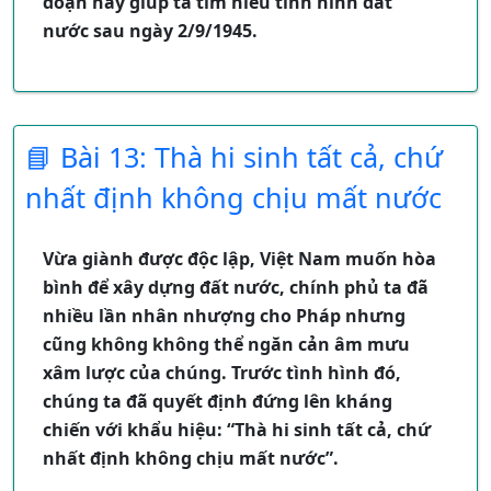
đoạn này giúp ta tìm hiểu tình hình đất
5/6/1911: Nguyễn Tất Thành ra đi tìm
nước sau ngày 2/9/1945.
đường cứu nước
3/2/1930: Đảng Cộng Sản Việt Nam ra đời
1. Những khó khăn của nước ta sau cách mạng
1930 – 1931: Phong trào Xô Viết Nghệ -
tháng Tám
Tĩnh
📘 Bài 13: Thà hi sinh tất cả, chứ
Giặc đói
8/1945: Cách mạng tháng Tám thành công
Giặc dốt
2/9/1945: Bác Hồ đọc bản tuyên ngôn độc
nhất định không chịu mất nước
Giặc ngoại xâm
lập.
=> Đất nước vào tình thế nghìn cân treo sợi tóc.
Vừa giành được độc lập, Việt Nam muốn hòa
bình để xây dựng đất nước, chính phủ ta đã
2. Những giải pháp mà Đảng và Bác Hồ đã làm
nhiều lần nhân nhượng cho Pháp nhưng
để giúp đất nước thoát khỏi tình thế hiểm
cũng không không thể ngăn cản âm mưu
nghèo.
xâm lược của chúng. Trước tình hình đó,
chúng ta đã quyết định đứng lên kháng
Đẩy lùi giặc đói:
chiến với khẩu hiệu: “Thà hi sinh tất cả, chứ
Lập hũ gạo cứu đói, ngày đồng tâm, …
nhất định không chịu mất nước”.
dành gạo cho dân nghèo
Dân nghèo được chia ruộng, đẩy mạnh