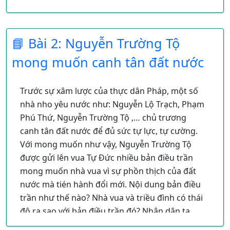
soái "Bình Tây Đại nguyên soái".
Được nhân dân ủng hộ và tin tưởng, Trương
Định đã lãnh đạo nhân dân chống thực dân
📘 Bài 2: Nguyễn Trường Tộ
Pháp.
mong muốn canh tân đất nước
Câu hỏi trắc nghiệm:
Trước sự xâm lược của thực dân Pháp, một số
Bài 1: Bài 1: "Bình Tây đại nguyên soái" Trương
nhà nho yêu nước như: Nguyễn Lộ Trạch, Phạm
Định
Phú Thứ, Nguyễn Trường Tộ ,… chủ trương
canh tân đất nước để đủ sức tự lực, tự cường.
Với mong muốn như vậy, Nguyễn Trường Tộ
được gửi lên vua Tự Đức nhiều bản điều trần
mong muốn nhà vua vì sự phồn thịch của đất
nước mà tién hành đổi mới. Nội dung bản điều
trần như thế nào? Nhà vua và triều đình có thái
độ ra sao với bản điều trần đó? Nhân dân ta
nghĩ gì về chủ trương của Nguyễn Trường Tộ.