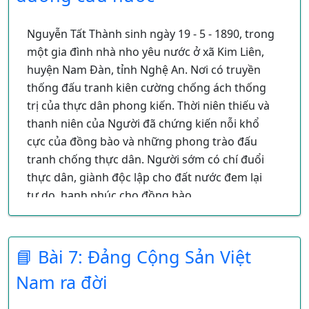
nên phải giải tán.
Gia cảnh khó khăn, ông đi dạy học kiếm sống
Nguyễn Tất Thành sinh ngày 19 - 5 - 1890, trong
và học thi. Khoa thi năm Đinh Dậu (1897) ông
một gia đình nhà nho yêu nước ở xã Kim Liên,
đã lọt vào trường nhì nhưng bạn ông là Trần
huyện Nam Đàn, tỉnh Nghệ An. Nơi có truyền
Văn Lương đã cho vào tráp mấy cuốn sách
thống đấu tranh kiên cường chống ách thống
nhưng ông không hề biết nên ông bị khép tội
trị của thực dân phong kiến. Thời niên thiếu và
hoài hiệp văn tự (mang văn tự trong áo) nên bị
thanh niên của Người đã chứng kiến nỗi khổ
kết án chung thân bất đắc ứng thí (suốt đời
cực của đồng bào và những phong trào đấu
không được dự thi).[5]
tranh chống thực dân. Người sớm có chí đuổi
Sau cái án này, Phan Bội Châu vào Huế dạy học,
thực dân, giành độc lập cho đất nước đem lại
do mến tài ông nên các quan đã xin vua Thành
tự do, hạnh phúc cho đồng bào.
Thái xóa án. Nhờ vậy, ngay khoa thi hương tiếp
Trong bối cảnh nước mất, phải sống trong tủi
theo, năm Canh Tý (1900), ông đã đậu đầu (Giải
nhục, các thế hệ người dân Việt Nam thời ấy
nguyên) ở trường thi Nghệ An
📘 Bài 7: Đảng Cộng Sản Việt
đều mong muốn đánh đuổi giặc Pháp, giành lại
Nam ra đời
Phan Bội Châu là nhà yêu nước tiêu biểu đầu
độc lập dân tộc Nguyễn Tất Thành sớm thấu
thế kỷ XX. Phong trào Đông Du là 1 phong trào
hiểu tình cảnh đất nước và nỗi thống khổ của