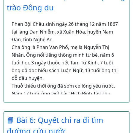
đạo
trào Đông du
hoạt của người Pháp ở Việt Nam. Chúng cướp
Khởi nghĩa Bãi Sậy (Hưng Yên) do
đất của nông dân lập đồn điền trồng Cao Su,
Nguyễn Thiện Thuật lãnh đạo.
Chè, Cà Phê... đồng thời hệ thống giao thông
Phan Bội Châu sinh ngày 26 tháng 12 năm 1867
Khởi nghĩa Hương Khê (Hà Tĩnh) do
vận tải được xây dựng, lần đầu tiên ở Việt Nam
tại làng Đan Nhiễm, xã Xuân Hòa, huyện Nam
Phan Đình Phùng lãnh đạo.
có đường ô tô, xe lửa.
Đàn, tỉnh Nghệ An.
Cha ông là Phan Văn Phổ, mẹ là Nguyễn Thị
Nhàn. Ông nổi tiếng thông minh từ bé, năm 6
tuổi học 3 ngày thuộc hết Tam Tự Kinh, 7 tuổi
ông đã đọc hiểu sách Luận Ngữ, 13 tuổi ông thi
đỗ đầu huyện.
Thuở thiếu thời ông đã sớm có lòng yêu nước.
Năm 17 tuổi, ông viết bài "Hịch Bình Tây Thu
Bắc" đem dán ở cây đa đầu làng để hưởng ứng
việc Bắc Kỳ khởi nghĩa kháng Pháp. Năm 19
tuổi (1885), ông cùng bạn là Trần Văn Lương
📘 Bài 6: Quyết chí ra đi tìm
lập đội "Sĩ tử Cần Vương" (hơn 60 người) chống
đường cứu nước
Pháp, nhưng bị đối phương kéo tới khủng bố