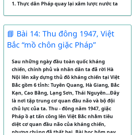
1. Thực dân Pháp quay lại xâm lược nước ta
phong trào tăng gia sản xuất nông
nghiệp.
Sau cách mạng tháng Tám, thực dân Pháp
Chống giặc dốt:
quay lại đánh chiếm Sài Gòn , mở rộng xâm
Mở lớp bình dân học vụ ở khắp nơi để
📘 Bài 14: Thu đông 1947, Việt
lược ở Nam Bộ.
xóa nạn mù chữ.
Đánh chiếm Hà Nội, Hải Phòng.
Bắc “mồ chôn giặc Pháp”
Trường học được mở thêm, trẻ em
Ngày 18/12/1946 chúng gửi tối hậu tư đòi
nghèo được cắp sách đến trường.
chính phủ ta phải giải tán lực lượng tự về,
Sau những ngày đầu toàn quốc kháng
Chống giặc ngoại xâm:
giao quyền kiểm soát Hà Nội cho chúng.
chiến, chính phủ và nhân dân ta đã rời Hà
Ngoại giao khôn khéo đẩy quân Tưởng
2. Lời kêu gọi toàn quốc kháng chiến của
Nội lên xây dựng thủ đô kháng chiến tại Việt
về nước
chủ tịch Hồ Chí Minh
Bắc gồm 6 tỉnh: Tuyên Quang, Hà Giang, Bắc
Hòa hoãn, nhấn nhượng với Pháp để
Kạn, Cao Bằng, Lạng Sơn, Thái Nguyên…Đây
có thời gian chuẩn bị kháng chiến lâu
Đêm ngày 18, rạng sáng 19/12/1946 Đảng
là nơi tập trung cơ quan đầu não và bộ đội
dài.
và Chính phủ đã họp và phát động toàn
chủ lực của ta. Thu - đông năm 1947, giặc
Lập “ quỹ độc lập”, “ quỹ đảm phụ quốc
quốc kháng chiến chống thực dân Pháp.
Pháp ồ ạt tấn công lên Việt Bắc nhằm tiêu
phòng”, “tuần lễ vàng” để quyên góp
Ngày 20/12/1946 Đài tiếng nói Việt Nam
diệt cơ quan đầu não của kháng chiến,
xây dựng đất nước.
phát đi lời kêu gọi toàn quốc kháng chiến
nhưng chúng đã thất bại. Bài học hôm nay