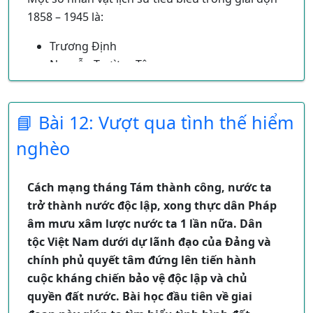
cả biển người hoan hô vang dậy, cả rừng
1858 – 1945 là:
cờ vẫy lên không ngớt. Tiếp đó là lễ ra mắt
và tuyên thệ của các thành viên Chính phủ
Trương Định
lâm thời tước quốc dân đồng bào.
Nguyễn Trường Tộ
Buổi lễ kết thúc nhưng giọng đọc của Bác
Tôn Thất Huyết – Vua Hàm Nghi
vẫn vọng mãi trong lòng mỗi người dân
Phan Bội Châu
Việt Nam.
📘 Bài 12: Vượt qua tình thế hiểm
Phan Châu Trinh
Nguyễn Tất Thành….
Quang cảnh ngày 2/9/1945 rất đẹp có cờ, hoa
nghèo
ngập trời, người dân Hà Nội ai ai cũng tưng bừng,
Một số sự kiện lịch sử tiêu biểu trong giai đoạn
hồ hởi và tràn ngập niềm vui hướng về Ba Đình
1858 – 1945:
Cách mạng tháng Tám thành công, nước ta
nghe bác đọc bản Tuyên ngôn độc lập.
trở thành nước độc lập, xong thực dân Pháp
1/9/1858: Thực dân Pháp nổ súng xâm lược
âm mưu xâm lược nước ta 1 lần nữa. Dân
nước ta
tộc Việt Nam dưới dự lãnh đạo của Đảng và
1859 – 1862: Phong trào chống Pháp của
chính phủ quyết tâm đứng lên tiến hành
Trương Định
cuộc kháng chiến bảo vệ độc lập và chủ
5/7/1885: Cuộc phản công kinh thành Huế
quyền đất nước. Bài học đầu tiên về giai
1904 – 1909: Phong trào đông du