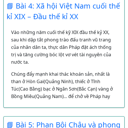
📘 Bài 4: Xã hội Việt Nam cuối thế
không thành.
Pháp đe dọa trắng trợn tới phe chủ
kỉ XIX – Đầu thế kỉ XX
chiến.
Diễn biến:
Vào những năm cuối thế kỹ XIX đầu thế kỷ XX,
Đêm ngày mùng 4, rạng sáng ngày
sau khi dập tắt phong trào đấu tranh vũ trang
5/7/1885, Tôn Thất Thuyết cho quân
của nhân dân ta, thực dân Pháp đặt ách thống
đánh vào đồn Mang Cá, tòa Khâm sứ
trị và tăng cường bóc lột vơ vét tài nguyên của
Pháp.
nước ta.
Quân Pháp bất ngờ nhưng đến gần
sáng thì chống trả quyết liệt.
Chúng đẩy mạnh khai thác khoán sản, nhất là
Kết quả: Cuộc phản công thất bại, vua Hàm
than ở Hòn Gai(Quảng Ninh), thiếc ở Tĩnh
Nghi ra chiếu Cần Vương. Phong trào
Túc(Cao Bằng) bạc ở Ngân Sơn(Bắc Cạn) vàng ở
chống Pháp bùng lên mạnh mẽ.
Bồng Miêu(Quảng Nam)... để chở về Pháp hay
Những cuộc khởi nghĩa hưởng ứng chiếu
bán cho các nước khác. Các nhà máy điện,
Cần Vương:
nước, xi măng, dệt... được xây dựng để sử dụng
Khởi nghĩa Ba Đình (Thanh Hóa) do
nguồn nhân công rẻ mạt ở nước ta, nhằm sản
📘 Bài 5: Phan Bội Châu và phong
Phạm Bành – Đinh Công Tráng lãnh
xuất các mặt hàng thu lãi lớn, phục vụ sinh