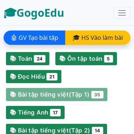
🎓GogoEdu
🤖 GV Tạo bài tập
🎓 HS Vào làm bài
📚 Toán
📚 Ôn tập toán
24
5
📚 Đọc Hiểu
21
📚 Bài tập tiếng việt(Tập 1)
35
📚 Tiếng Anh
17
📚 Bài tập tiếng việt(Tập 2)
14