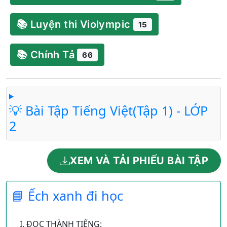
📚 Luyện thi Violympic
15
📚 Chính Tả
66
💡 Bài Tập Tiếng Việt(Tập 1) - LỚP
2
XEM VÀ TẢI PHIẾU BÀI TẬP
📘 Ếch xanh đi học
I. ĐỌC THÀNH TIẾNG: