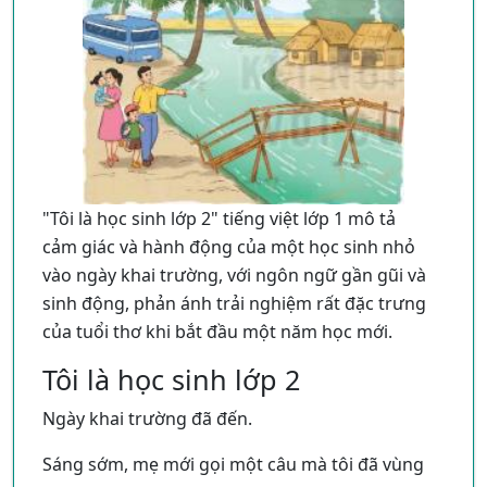
sắc cho các em học sinh. Đầu tiên, câu chuyện
này nhấn mạnh giá trị của việc học tập thông
qua hình ảnh Ếch Xanh, một nhân vật tưởng
chừng như nghịch ngợm khi quyết định trốn
học để đi chơi nhưng sau đó đã gặp phải rắc
rối.
Phân tích các yếu tố cụ thể trong đoạn văn:
"Tôi là học sinh lớp 2" tiếng việt lớp 1 mô tả
Hình ảnh Ếch Xanh trốn học và gặp nạn
:
cảm giác và hành động của một học sinh nhỏ
Đây là một minh họa rõ nét về hậu quả của
vào ngày khai trường, với ngôn ngữ gần gũi và
việc không tuân thủ nội quy và bỏ bê việc
sinh động, phản ánh trải nghiệm rất đặc trưng
học. Câu chuyện sử dụng tình huống này
của tuổi thơ khi bắt đầu một năm học mới.
để cảnh báo các em về tầm quan trọng của
Tôi là học sinh lớp 2
việc ở trường và học tập an toàn dưới sự
giám sát của người lớn.
Ngày khai trường đã đến.
Câu hỏi của Ếch Xanh về thế giới xung
Sáng sớm, mẹ mới gọi một câu mà tôi đã vùng
quanh
: Sự tò mò tự nhiên của Ếch Xanh về