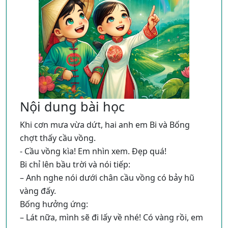
"Ngày hôm qua đâu rồi?" phản ánh sự tò
bè. Tuy nhiên, khi đến trường, nhân vật
mò vốn có của trẻ nhỏ về khái niệm thời
nhận ra mình không phải là duy nhất có
gian, một điều gì đó vừa quen thuộc vừa xa
cùng suy nghĩ đó, điều này cho thấy sự
lạ. Cách trẻ em tiếp cận và thắc mắc về thời
chia sẻ cảm xúc chung giữa các bạn học
gian cho thấy sự ngây thơ và trong sáng
sinh.
trong cách nhìn nhận thế giới.
Cảm giác trưởng thành
: Khi quan sát các
Hình ảnh ẩn dụ và biểu tượng
: Mỗi câu
bạn lớp một rụt rè bên cạnh bố mẹ, nhân
Nội dung bài học
trả lời của người lớn đều sử dụng hình ảnh
vật chính cảm nhận rõ ràng sự khác biệt về
thiên nhiên và cuộc sống hàng ngày để giải
Khi cơn mưa vừa dứt, hai anh em Bi và Bống
mình so với năm trước. Cảm giác “lớn
thích về sự tồn tại và ảnh hưởng của "ngày
chợt thấy cầu vồng.
bổng” mà nhân vật mô tả không chỉ đơn
hôm qua":
- Cầu vồng kìa! Em nhìn xem. Đẹp quá!
thuần là về tuổi tác mà còn về mặt tâm lý
Bi chỉ lên bầu trời và nói tiếp:
và xã hội, phản ánh quá trình trưởng thành
Ngày hôm qua hiện hữu trong sự phát
– Anh nghe nói dưới chân cầu vồng có bảy hũ
nhanh chóng trong suy nghĩ và cảm xúc
triển của hoa hồng, biểu tượng cho vẻ
vàng đấy.
của trẻ khi từng bước lớn lên.
đẹp và sự kiên nhẫn.
Bống hưởng ứng:
Ngày hôm qua lưu lại trong hạt lúa,
Tương tác xã hội
: Đoạn văn cũng cho thấy
– Lát nữa, mình sẽ đi lấy về nhé! Có vàng rồi, em
tượng trưng cho sự sinh sôi và hy
sự thân thiện và gắn kết xã hội qua hình