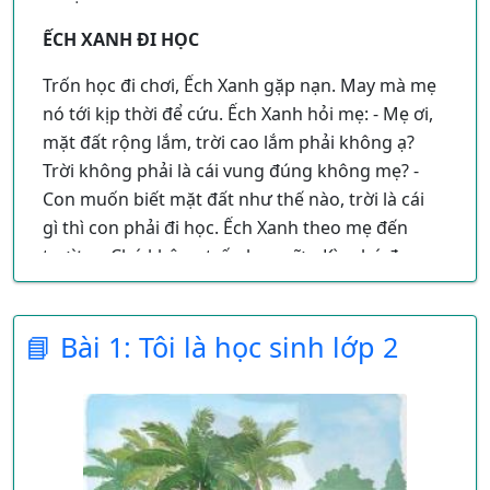
ẾCH XANH ĐI HỌC
Trốn học đi chơi, Ếch Xanh gặp nạn. May mà mẹ
nó tới kịp thời để cứu. Ếch Xanh hỏi mẹ: - Mẹ ơi,
mặt đất rộng lắm, trời cao lắm phải không ạ?
Trời không phải là cái vung đúng không mẹ? -
Con muốn biết mặt đất như thế nào, trời là cái
gì thì con phải đi học. Ếch Xanh theo mẹ đến
trường. Chú không trốn học nữa. Kìa chú đang
ngồi trong lớp của thầy giáo Cóc. Thầy đứng
trên bục, tay cầm thước chỉ vào từng chữ trên
📘 Bài 1: Tôi là học sinh lớp 2
bảng. Cả lớp đọc theo thầy, giọng Ếch đồng
thanh nghe rất to và rất vang.
Đoạn văn "Ếch Xanh đi học" trong sách giáo
khoa tiếng Việt lớp 2 mang nhiều bài học sâu