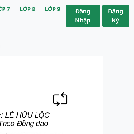
ỚP 7
LỚP 8
LỚP 9
Đăng
Đăng
Nhập
Ký