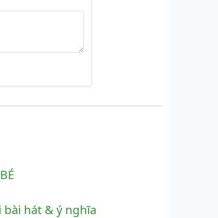
 BÉ
 bài hát & ý nghĩa