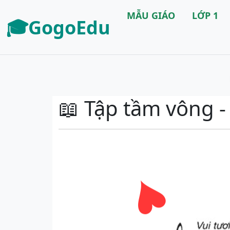
MẪU GIÁO
LỚP 1
🎓GogoEdu
📖 Tập tầm vông -