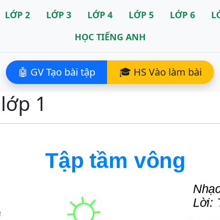
LỚP 2
LỚP 3
LỚP 4
LỚP 5
LỚP 6
L
HỌC TIẾNG ANH
🤖 GV Tạo bài tập
🎓 HS Vào làm bài
 lớp 1