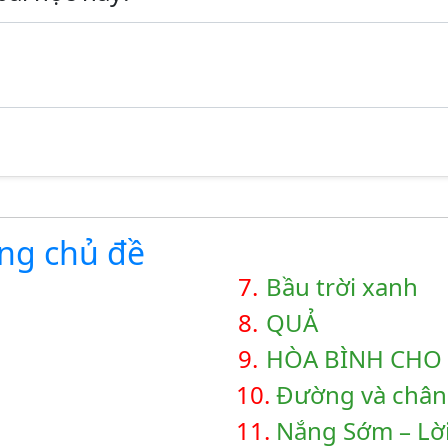
ùng chủ đề
7.
Bầu trời xanh
8.
QUẢ
9.
HÒA BÌNH CHO
10.
Đường và chân
11.
Nắng Sớm – Lời