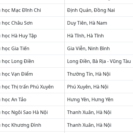
 học Mạc Đĩnh Chi
Định Quán, Đồng Nai
u học Châu Sơn
Duy Tiên, Hà Nam
u học Hà Huy Tập
Hà Tĩnh, Hà Tĩnh
 học Gia Tiến
Gia Viễn, Ninh Bình
u học Long Điền
Long Điền, Bà Rịa - Vũng Tàu
u học Vạn Điểm
Thường Tín, Hà Nội
 học Thị trấn Phú Xuyên
Phú Xuyên, Hà Nội
 học An Tảo
Hưng Yên, Hưng Yên
 học Ngôi Sao Hà Nội
Thanh Xuân, Hà Nội
u học Khương Đình
Thanh Xuân, Hà Nội