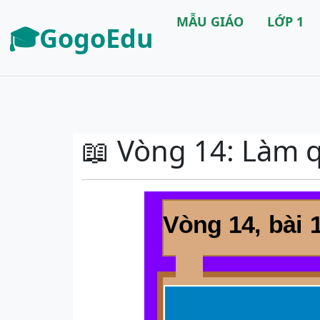
MẪU GIÁO
LỚP 1
🎓GogoEdu
📖 Vòng 14: Làm q