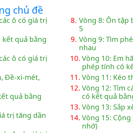
ùng chủ đề
ác ô có giá trị
8.
Vòng 8: Ôn tập 
5
ó kết quả bằng
9.
Vòng 9: Tìm phé
nhau
ác ô có giá trị
10.
Vòng 10: Em hã
phép tính có k
, Đề-xi-mét,
11.
Vòng 11: Kéo t
12.
Vòng 12: Tìm c
kết quả bằng
có kết quả bằn
13.
Vòng 13: Sắp x
á trị tăng dần
14.
Vòng 15: Cộng 
nhớ)