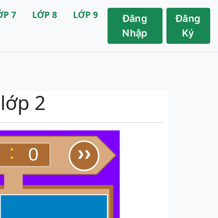
ỚP 7
LỚP 8
LỚP 9
Đăng
Đăng
Nhập
Ký
 lớp 2