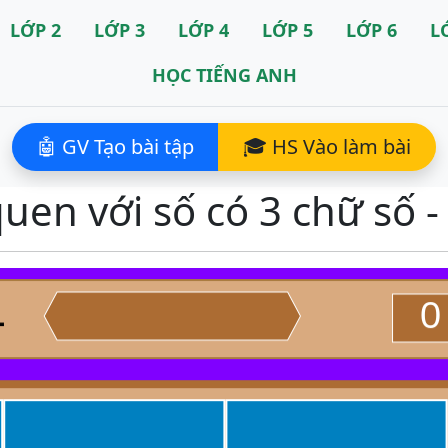
LỚP 2
LỚP 3
LỚP 4
LỚP 5
LỚP 6
L
HỌC TIẾNG ANH
🤖 GV Tạo bài tập
🎓 HS Vào làm bài
uen với số có 3 chữ số -