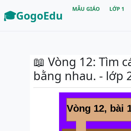
MẪU GIÁO
LỚP 1
🎓GogoEdu
📖 Vòng 12: Tìm c
bằng nhau. - lớp 