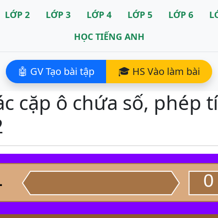
LỚP 2
LỚP 3
LỚP 4
LỚP 5
LỚP 6
L
HỌC TIẾNG ANH
🤖 GV Tạo bài tập
🎓 HS Vào làm bài
ác cặp ô chứa số, phép t
2