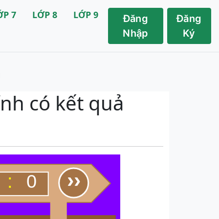
ỚP 7
LỚP 8
LỚP 9
Đăng
Đăng
Nhập
Ký
ính có kết quả