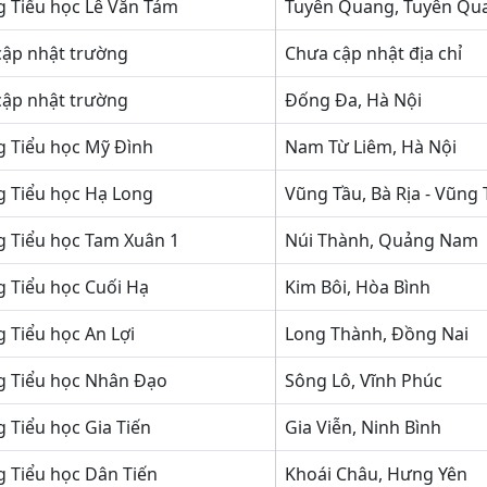
 Tiểu học Lê Văn Tám
Tuyên Quang, Tuyên Qu
cập nhật trường
Chưa cập nhật địa chỉ
cập nhật trường
Đống Đa, Hà Nội
 Tiểu học Mỹ Đình
Nam Từ Liêm, Hà Nội
 Tiểu học Hạ Long
Vũng Tầu, Bà Rịa - Vũng 
 Tiểu học Tam Xuân 1
Núi Thành, Quảng Nam
 Tiểu học Cuối Hạ
Kim Bôi, Hòa Bình
 Tiểu học An Lợi
Long Thành, Đồng Nai
g Tiểu học Nhân Đạo
Sông Lô, Vĩnh Phúc
 Tiểu học Gia Tiến
Gia Viễn, Ninh Bình
 Tiểu học Dân Tiến
Khoái Châu, Hưng Yên