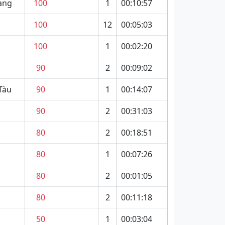
ang
100
1
00:10:57
100
12
00:05:03
100
1
00:02:20
90
2
00:09:02
Tàu
90
1
00:14:07
90
2
00:31:03
80
2
00:18:51
80
1
00:07:26
80
2
00:01:05
80
2
00:11:18
50
1
00:03:04