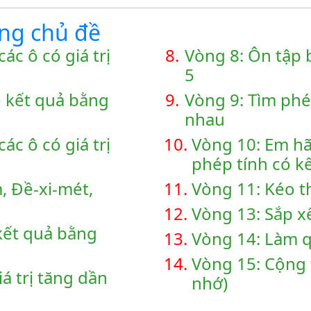
ùng chủ đề
ác ô có giá trị
8.
Vòng 8: Ôn tập 
5
ó kết quả bằng
9.
Vòng 9: Tìm phé
nhau
ác ô có giá trị
10.
Vòng 10: Em hã
phép tính có k
, Đề-xi-mét,
11.
Vòng 11: Kéo t
12.
Vòng 13: Sắp x
kết quả bằng
13.
Vòng 14: Làm q
14.
Vòng 15: Cộng 
á trị tăng dần
nhớ)