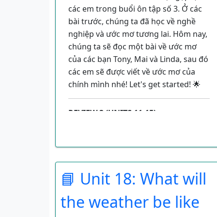
các em trong buổi ôn tập số 3. Ở các
bài trước, chúng ta đã học về nghề
nghiệp và ước mơ tương lai. Hôm nay,
chúng ta sẽ đọc một bài về ước mơ
của các bạn Tony, Mai và Linda, sau đó
các em sẽ được viết về ước mơ của
chính mình nhé! Let's get started! 🌟
REVIEW 3 (UNITS 11-15)
Buổi ôn tập hôm nay sẽ có 2 hoạt
động chính:
Read and complete:
Đọc một
📘 Unit 18: What will
đoạn văn và điền từ còn thiếu.
the weather be like
Write about you:
Viết một đoạn
văn ngắn về bản thân em.