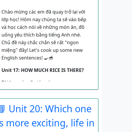
Chào mừng các em đã quay trở lại với
lớp học! Hôm nay chúng ta sẽ vào bếp
và học cách nói về những món ăn, đồ
uống yêu thích bằng tiếng Anh nhé.
Chủ đề này chắc chắn sẽ rất "ngon
miệng" đây! Let's cook up some new
English sentences! 🍳🥣
Unit 17: HOW MUCH RICE IS THERE?
Bài học này sẽ giúp các em:
Hỏi và trả lời về những gì ai đó
muốn ăn hoặc uống.
📘 Unit 20: Which one
Hỏi và trả lời về số lượng thức ăn
is more exciting, life in
và đồ uống.