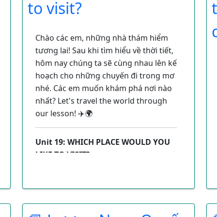
to visit?
cách:
Hỏi và trả lời các câu hỏi về địa
Chào các em, những nhà thám hiểm
điểm và phương hướng (chỉ
tương lai! Sau khi tìm hiểu về thời tiết,
đường).
hôm nay chúng ta sẽ cùng nhau lên kế
Hỏi và trả lời các câu hỏi về
hoạch cho những chuyến đi trong mơ
phương tiện di chuyển.
nhé. Các em muốn khám phá nơi nào
nhất? Let's travel the world through
our lesson! ✈️🌍
1. Từ vựng (New
Unit 19: WHICH PLACE WOULD YOU
Words)
LIKE TO VISIT?
Trong bài học này, chúng ta sẽ học
cách:
Đầu tiên, hãy cùng học tên một số địa
Hỏi và trả lời về địa điểm mà ai đó
điểm trong thành phố và các từ chỉ