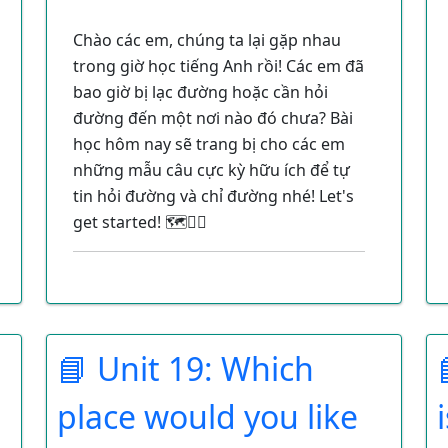
Chào các em, chúng ta lại gặp nhau
trong giờ học tiếng Anh rồi! Các em đã
bao giờ bị lạc đường hoặc cần hỏi
đường đến một nơi nào đó chưa? Bài
học hôm nay sẽ trang bị cho các em
những mẫu câu cực kỳ hữu ích để tự
tin hỏi đường và chỉ đường nhé! Let's
get started! 🗺️🚶‍♀️
Unit 16: WHERE’S
THE POST OFFICE?
📘 Unit 19: Which
place would you like
Trong bài học này, chúng ta sẽ học