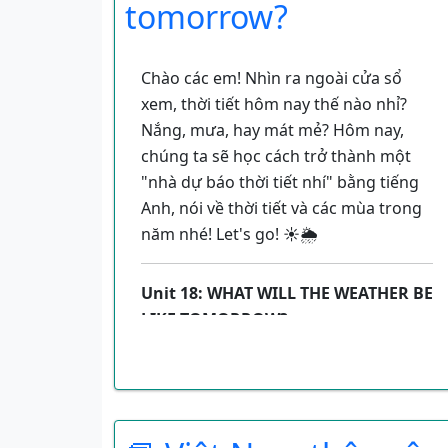
tomorrow?
1. Đọc và Hoàn thành (Read and
complete)
Chào các em! Nhìn ra ngoài cửa sổ
xem, thời tiết hôm nay thế nào nhỉ?
Đầu tiên, các em hãy đọc kỹ đoạn văn
Nắng, mưa, hay mát mẻ? Hôm nay,
dưới đây.
chúng ta sẽ học cách trở thành một
"nhà dự báo thời tiết nhí" bằng tiếng
My name is Tony. I often read science
Anh, nói về thời tiết và các mùa trong
books and do sports in the gym. I
năm nhé! Let's go! ☀️🌦️
want to be strong and good at science
because I would like to be a
pilot
. I
want to fly planes. My friends Mai and
Unit 18: WHAT WILL THE WEATHER BE
Linda like different things. Mai often
LIKE TOMORROW?
reads books. She would like to be a
Trong bài học này, chúng ta sẽ học
writer
because she would like to write
cách:
stories for children. Linda often draws
pictures in her free time. She would
Hỏi và trả lời các câu hỏi về thời
like to be an
architect
because she