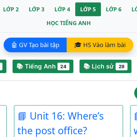
LỚP 2
LỚP 3
LỚP 4
LỚP 5
LỚP 6
L
HỌC TIẾNG ANH
🤖 GV Tạo bài tập
🎓 HS Vào làm bài
📚 Tiếng Anh
📚 Lịch sử
24
29
📘 Unit 16: Where’s
the post office?