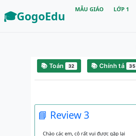
MẪU GIÁO
LỚP 1
🎓GogoEdu
📚 Toán
📚 Chính tả
32
35
📘 Review 3
Chào các em, cô rất vui được gặp lại