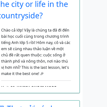
the city or life in the
1. Từ vựng (New Words)
countryside?
Hãy cùng học tên một số loại đồ ăn,
thức uống quen thuộc nào!
Chào cả lớp! Vậy là chúng ta đã đi đến
Sausage
: /ˈsɔː.sɪdʒ/ - Xúc xích 🌭
bài học cuối cùng trong chương trình
tiếng Anh lớp 5 rồi! Hôm nay, cô và các
Biscuit
: /ˈbɪs.kɪt/ - Bánh quy 🍪
em sẽ cùng nhau thảo luận về một
Meat
: /miːt/ - Thịt 🥩
chủ đề rất quen thuộc: cuộc sống ở
thành phố và nông thôn, nơi nào thú
Bread
: /bred/ - Bánh mì 🍞
vị hơn nhỉ? This is the last lesson, let's
Rice
: /raɪs/ - Cơm 🍚
make it the best one! 🎉
Milk
: /mɪlk/ - Sữa 🥛
Unit 20: WHICH ONE IS MORE
Juice
: /dʒuːs/ - Nước ép 🧃
EXCITING, LIFE IN THE CITY OR LIFE
IN THE COUNTRYSIDE?
Water
: /ˈwɔː.tər/ - Nước lọc 💧