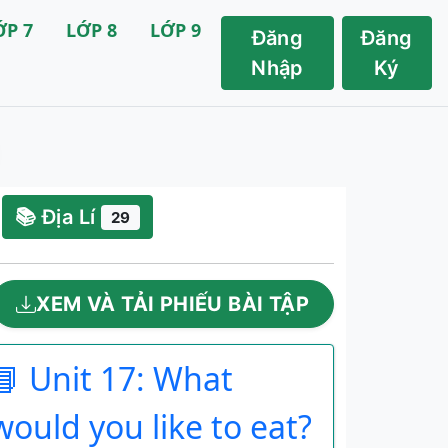
ỚP 7
LỚP 8
LỚP 9
Đăng
Đăng
Nhập
Ký
📚 Địa Lí
29
XEM VÀ TẢI PHIẾU BÀI TẬP
📘 Unit 17: What
would you like to eat?