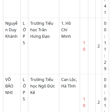
4
1
Nguyễ
L
Trường Tiểu
1, Hồ
0
n Duy
Ớ
học Trần
Chí
0
Khánh
P
Hưng Đạo
Minh
:
5
1
1
2
0
1
:
2
9
VÕ
L
Trường Tiểu
Can Lộc,
0
BẢO
Ớ
học Ngô Đức
Hà Tĩnh
0
NHI
P
Kế
:
5
1
0
2
0
1
: