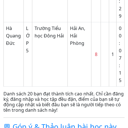
:
2
9
Hà
L
Trường Tiểu
Hải An,
0
Quang
Ớ
học Đông Hải
Hải
0
Đức
P
Phòng
:
5
0
8
1
7
:
1
5
Danh sách 20 bạn đạt thành tích cao nhất. Chỉ cần đăng
ký, đăng nhập và học tập đều đặn, điểm của bạn sẽ tự
động cập nhật và biết đâu bạn sẽ là người tiếp theo có
tên trong danh sách này!
💬 Góp ý & Thảo luận bài học này