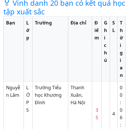
🏅 Vinh danh 20 bạn có kết quả học
tập xuất sắc
Bạn
L
Trường
Địa chỉ
Đ
G
S
T
ớ
iể
h
L
h
p
m
i
ờ
c
i
h
g
ú
i
a
n
Nguyễ
L
Trường Tiểu
Thanh
0
n Lâm
Ớ
học Khương
Xuân,
0
P
Đình
Hà Nội
:
5
3
0
4
5
6
: