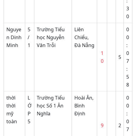
:
3
0
Nguye
5
Trường Tiểu
Liên
0
n Dinh
/
học Nguyễn
Chiểu,
0
Minh
1
Văn Trỗi
Đà Nẵng
:
1
0
5
0
7
:
5
8
thời
L
Trường Tiểu
Hoài Ân,
0
thời
Ớ
học Số 1 Ân
Bình
0
mỹ
P
Nghĩa
Định
:
toàn
5
0
9
2
7