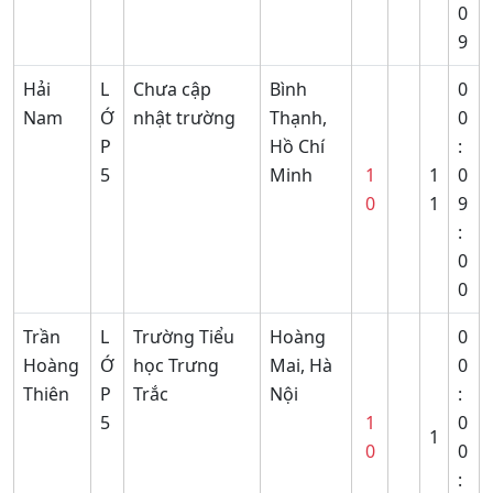
0
9
Hải
L
Chưa cập
Bình
0
Nam
Ớ
nhật trường
Thạnh,
0
P
Hồ Chí
:
5
Minh
1
1
0
0
1
9
:
0
0
Trần
L
Trường Tiểu
Hoàng
0
Hoàng
Ớ
học Trưng
Mai, Hà
0
Thiên
P
Trắc
Nội
:
5
1
0
1
0
0
: