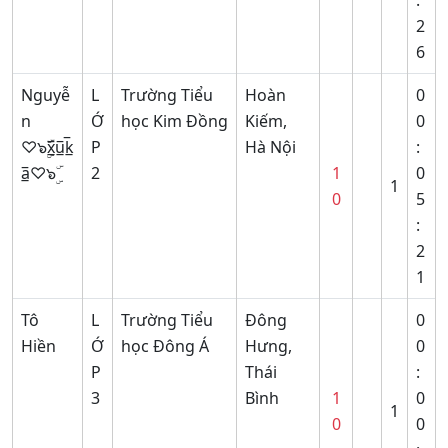
2
6
Nguyễ
L
Trường Tiểu
Hoàn
0
n
Ớ
học Kim Đồng
Kiếm,
0
♡๖ۣۜx̲̅u̲̅k̲̅
P
Hà Nội
:
a̲̅♡๖ۣۜ
2
1
0
1
0
5
:
2
1
Tô
L
Trường Tiểu
Đông
0
Hiền
Ớ
học Đông Á
Hưng,
0
P
Thái
:
3
Bình
1
0
1
0
0