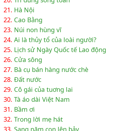
21.
Hà Nội
22.
Cao Bằng
23.
Núi non hùng vĩ
24.
Ai là thủy tổ của loài người?
25.
Lịch sử Ngày Quốc tế Lao động
26.
Cửa sông
27.
Bà cụ bán hàng nước chè
28.
Đất nước
29.
Cô gái của tuơng lai
30.
Tà áo dài Việt Nam
31.
Bầm ơi
32.
Trong lời mẹ hát
33.
Sang năm con lên bảy