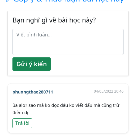
Bạn nghĩ gì về bài học này?
Gửi ý kiến
04/05/2022 20:46
phuongthao280711
ủa alo? sao mà ko đọc dấu ko viết dấu mà cũng trừ
điêm dị
Trả lời