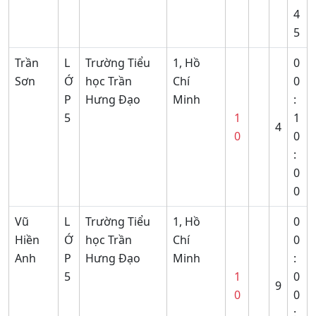
4
5
Trần
L
Trường Tiểu
1, Hồ
0
Sơn
Ớ
học Trần
Chí
0
P
Hưng Đạo
Minh
:
5
1
1
4
0
0
:
0
0
Vũ
L
Trường Tiểu
1, Hồ
0
Hiền
Ớ
học Trần
Chí
0
Anh
P
Hưng Đạo
Minh
:
5
1
0
9
0
0
: