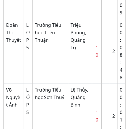
0
9
Đoàn
L
Trường Tiểu
Triệu
0
Thị
Ớ
học Triệu
Phong,
0
Thuyết
P
Thuận
Quảng
:
5
Trị
1
0
2
0
8
:
4
8
Võ
L
Trường Tiểu
Lệ Thủy,
0
Nguyệ
Ớ
học Sơn Thuỷ
Quảng
0
t Ánh
P
Bình
:
5
1
0
2
0
1
: