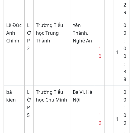
2
9
Lê Đức
L
Trường Tiểu
Yên
0
Anh
Ớ
học Trung
Thành,
0
Chính
P
Thành
Nghệ An
:
2
1
0
1
0
0
:
3
8
bá
L
Trường Tiểu
Ba Vì, Hà
0
kiên
Ớ
học Chu Minh
Nội
0
P
:
5
1
0
1
0
0
: