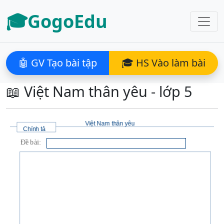
🎓GogoEdu
🤖 GV Tạo bài tập
🎓 HS Vào làm bài
📖 Việt Nam thân yêu - lớp 5