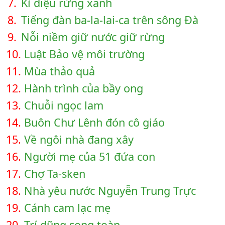
7.
Kì diệu rừng xanh
8.
Tiếng đàn ba-la-lai-ca trên sông Đà
9.
Nỗi niềm giữ nước giữ rừng
10.
Luật Bảo vệ môi trường
11.
Mùa thảo quả
12.
Hành trình của bầy ong
13.
Chuỗi ngọc lam
14.
Buôn Chư Lênh đón cô giáo
15.
Về ngôi nhà đang xây
16.
Người mẹ của 51 đứa con
17.
Chợ Ta-sken
18.
Nhà yêu nước Nguyễn Trung Trực
19.
Cánh cam lạc mẹ
20.
Trí dũng song toàn