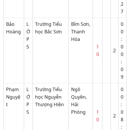
2
7
Bảo
L
Trường Tiểu
Bỉm Sơn,
0
Hoàng
Ớ
học Bắc Sơn
Thanh
0
P
Hóa
:
5
1
0
2
0
0
:
0
9
Phạm
L
Trường Tiểu
Ngô
0
Nguyệ
Ớ
học Nguyễn
Quyền,
0
t
P
Thượng Hiền
Hải
:
5
Phòng
1
0
2
0
8
: