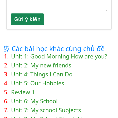
Gửi ý kiến
⏰ Các bài học khác cùng chủ đề
1.
Unit 1: Good Morning How are you?
2.
Unit 2: My new friends
3.
Unit 4: Things I Can Do
4.
Unit 5: Our Hobbies
5.
Review 1
6.
Unit 6: My School
7.
Unit 7: My school Subjects