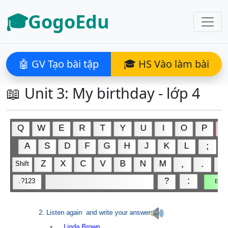
🎓GogoEdu
🤖 GV Tạo bài tập
🎓 HS Vào làm bài
📖 Unit 3: My birthday - lớp 4