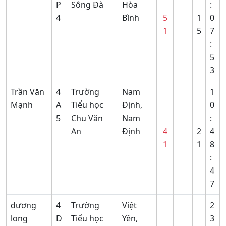
P
Sông Đà
Hòa
:
4
Bình
5
1
0
1
5
7
:
5
3
Trần Văn
4
Trường
Nam
1
Mạnh
A
Tiểu học
Định,
0
5
Chu Văn
Nam
:
An
Định
4
2
4
1
1
8
:
4
7
dương
4
Trường
Việt
2
long
D
Tiểu học
Yên,
3