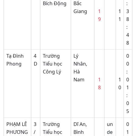
Bích Động
Bắc
:
Giang
1
1
3
9
1
8
:
4
8
Tạ Đình
4
Trường
Lý
0
Phong
D
Tiểu học
Nhân,
0
Công Lý
Hà
:
Nam
1
1
0
8
0
1
:
0
5
PHẠM LÊ
3
Trường
Dĩ An,
un
0
PHƯƠNG
/
Tiểu học
Bình
de
1