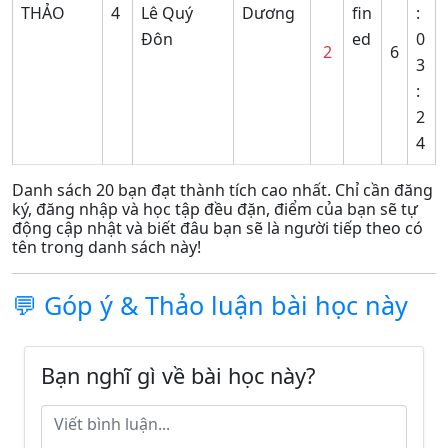
THẢO
4
Lê Quý
Dương
fin
:
Đôn
ed
0
2
6
3
:
2
4
Danh sách 20 bạn đạt thành tích cao nhất. Chỉ cần đăng
ký, đăng nhập và học tập đều đặn, điểm của bạn sẽ tự
động cập nhật và biết đâu bạn sẽ là người tiếp theo có
tên trong danh sách này!
💬 Góp ý & Thảo luận bài học này
Bạn nghĩ gì về bài học này?