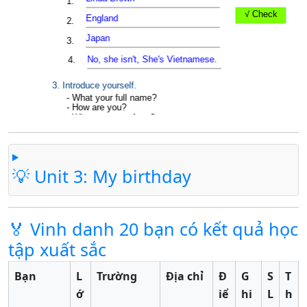
💡 Unit 3: My birthday
🏅 Vinh danh 20 bạn có kết quả học
tập xuất sắc
Bạn
L
Trường
Địa chỉ
Đ
G
S
T
ớ
iể
hi
L
h