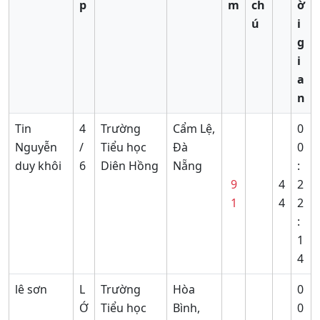
p
m
ch
ờ
ú
i
g
i
a
n
Tin
4
Trường
Cẩm Lệ,
0
Nguyễn
/
Tiểu học
Đà
0
duy khôi
6
Diên Hồng
Nẵng
:
9
4
2
1
4
2
:
1
4
lê sơn
L
Trường
Hòa
0
Ớ
Tiểu học
Bình,
0