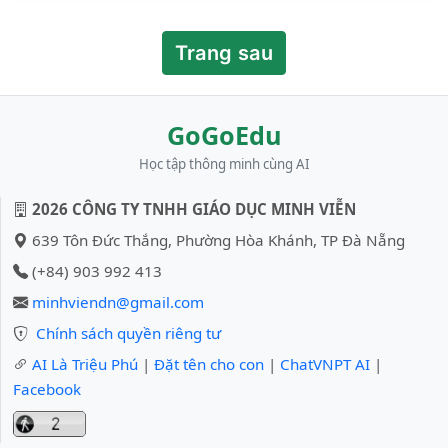
Cây lá xòe tay
Hứng làn nước mát.
Trang sau
GoGoEdu
Học tập thông minh cùng AI
2026 CÔNG TY TNHH GIÁO DỤC MINH VIỄN
639 Tôn Đức Thắng, Phường Hòa Khánh, TP Đà Nẵng
(+84) 903 992 413
minhviendn@gmail.com
Chính sách quyền riêng tư
AI Là Triệu Phú
|
Đặt tên cho con
|
ChatVNPT AI
|
Facebook