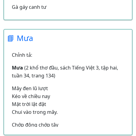
Gà gáy canh tư
Mẹ em xay lúa
Lúa vàng như sao
Sao nhòm ngoài cửa.
📘 Mưa
Mặt trời ửng hồng
Bạn đi chơi hết
Chỉnh tả:
Sao Mai còn ngồi
Làm bài mải miết.
Mưa
(2 khổ thơ đầu, sách Tiếng Việt 3, tập hai,
tuần 34, trang 134)
Mây đen lũ lượt
Kéo về chiều nay
Mặt trời lật đật
Chui vào trong mây.
Chớp đông chớp tây
Rồi mưa nặng hạt