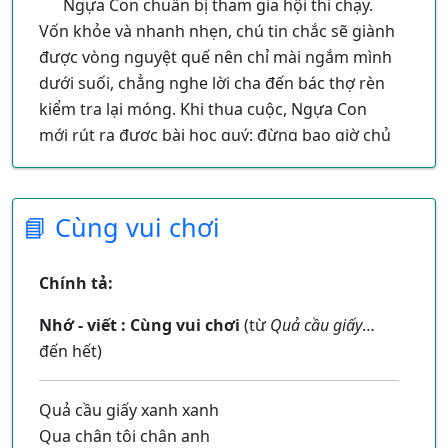
Ngựa Con chuẩn bị tham gia hội thi chạy.
Vốn khỏe và nhanh nhẹn, chú tin chắc sẽ giành
được vòng nguyệt quế nên chỉ mài ngắm mình
dưới suối, chẳng nghe lời cha đến bác thợ rèn
kiểm tra lại móng. Khi thua cuộc, Ngựa Con
mới rút ra được bài học quý: đừng bao giờ chủ
quan.
📘 Cùng vui chơi
Chính tả:
Nhớ - viết : Cùng vui chơi
(từ
Quả cầu giấy
…
đến hết)
Quả cầu giấy xanh xanh
Qua chân tôi chân anh