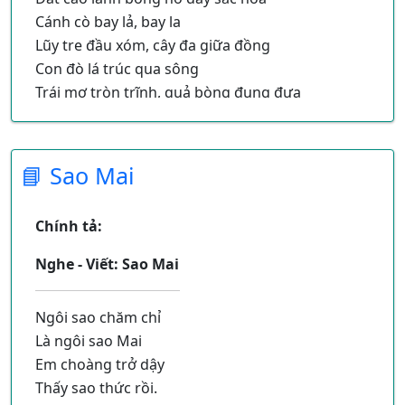
Cánh cò bay lả, bay la
Lũy tre đầu xóm, cây đa giữa đồng
Con đò lá trúc qua sông
Trái mơ tròn trĩnh, quả bòng đung đưa
Bút nghiêng lất phất hạt mưa
Bút chao gợn nước Tây Hồ lăn tăn
Hài hòa đường nét hoa văn
📘 Sao Mai
Dáng em, dáng của nghệ nhân Bát Tràng.
Chính tả:
Nghe - Viết: Sao Mai
Ngôi sao chăm chỉ
Là ngôi sao Mai
Em choàng trở dậy
Thấy sao thức rồi.