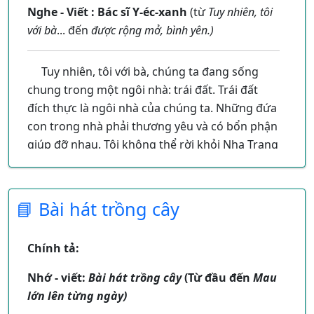
Mái nhà của bạn
Nghe - Viết : Bác sĩ Y-éc-xanh
(từ
Tuy nhiên, tôi
Hoa giấy lợp hồng.
với bà
... đến
được rộng mở, bình yên.)
Tuy nhiên, tôi với bà, chúng ta đang sống
chung trong một ngôi nhà: trái đất. Trái đất
đích thực là ngôi nhà của chúng ta. Những đứa
con trong nhà phải thương yêu và có bổn phận
giúp đỡ nhau. Tôi không thể rời khỏi Nha Trang
này để sống một nơi nào khác. Chỉ có ở đây,
tâm hồn tôi mới được rộng mở và bình yên.
📘 Bài hát trồng cây
Chính tả:
Nhớ - viết:
Bài hát trồng cây
(Từ đầu đến
Mau
lớn lên từng ngày)