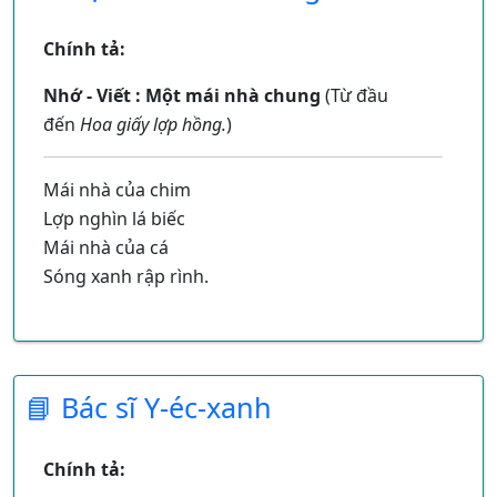
Chính tả:
Nhớ - Viết : Một mái nhà chung
(Từ đầu
đến
Hoa giấy lợp hồng.
)
Mái nhà của chim
Lợp nghìn lá biếc
Mái nhà của cá
Sóng xanh rập rình.
Mái nhà của dím
Sâu trong lòng đất
Mái nhà của ốc
📘 Bác sĩ Y-éc-xanh
Tròn vo bên mình.
Mái nhà của em
Chính tả:
Nghiêng giàn gấc đỏ