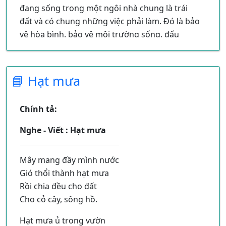
đang sống trong một ngôi nhà chung là trái
Mau lớn lên từng ngày.
đất và có chung những việc phải làm. Đó là bảo
vệ hòa bình, bảo vệ môi trường sống, đấu
tranh chống đói nghèo, bệnh tật...
📘 Hạt mưa
Chính tả:
Nghe - Viết : Hạt mưa
Mây mang đầy mình nước
Gió thổi thành hạt mưa
Rồi chia đều cho đất
Cho cỏ cây, sông hồ.
Hạt mưa ủ trong vườn