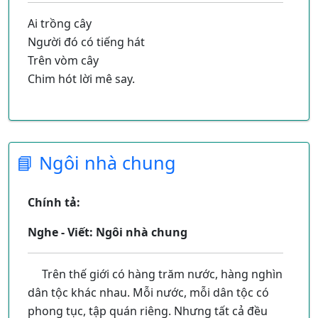
Ai trồng cây
Người đó có tiếng hát
Trên vòm cây
Chim hót lời mê say.
Ai trồng cây
Người đó có ngọn gió
Rung cành cây
📘 Ngôi nhà chung
Hoa lá đùa lay lay.
Ai trồng cây
Chính tả:
Người đó có bóng mát
Trong vòm cây
Nghe - Viết: Ngôi nhà chung
Quên nắng xa đường dài.
Trên thế giới có hàng trăm nước, hàng nghìn
Ai trồng cây
dân tộc khác nhau. Mỗi nước, mỗi dân tộc có
Người đó có hạnh phúc
phong tục, tập quán riêng. Nhưng tất cả đều
Mong chờ cây