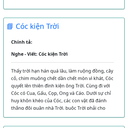
Thành mỡ màu của đất
Hạt mưa trang mặt nước
Làm gương cho trăng soi.
📘 Cóc kiện Trời
Hạt mưa đến là nghịch
Có hôm chẳng cần mây
Chính tả:
Bất chợt ào ào xuống
Rồi ào ào đi ngay.
Nghe - Viết: Cóc kiện Trời
Thấy trời hạn hán quá lâu, làm ruộng đồng, cây
cỏ, chim muông chết dần chết mòn vì khát, Cóc
quyết lên thiên đình kiện ông Trời. Cùng đi với
Cóc có Cua, Gấu, Cọp, Ong và Cáo. Dưới sự chỉ
huy khôn khéo của Cóc, các con vật đã đánh
thắng đội quân nhà Trời, buộc Trời phải cho
mưa xuống trần gian.