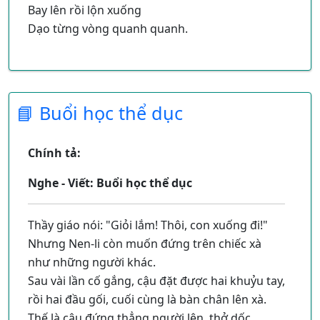
Bay lên rồi lộn xuống
Dạo từng vòng quanh quanh.
Anh nhìn cho tinh mắt
Tôi đá thật dẻo chân
Cho cầu bay trên sân
📘 Buổi học thể dục
Đừng để rơi xuống đất.
Trong nắng vàng tươi mát
Chính tả:
Cùng chơi cho khỏe người
Tiếng cười xen tiếng hát
Nghe - Viết: Buổi học thể dục
Chơi vui, học càng vui.
Thầy giáo nói: "Giỏi lắm! Thôi, con xuống đi!"
Nhưng Nen-li còn muốn đứng trên chiếc xà
như những người khác.
Sau vài lần cố gắng, cậu đặt được hai khuỷu tay,
rồi hai đầu gối, cuối cùng là bàn chân lên xà.
Thế là cậu đứng thẳng người lên, thở dốc,