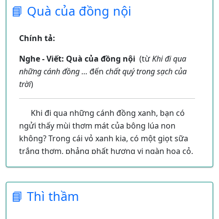
📘 Quà của đồng nội
Chính tả:
Nghe - Viết: Quà của đồng nội
(từ
Khi đi qua
những cánh đồng …
đến
chất quý trong sạch của
trời
)
Khi đi qua những cánh đồng xanh, bạn có
ngửi thấy mùi thơm mát của bông lúa non
không? Trong cái vỏ xanh kia, có một giọt sữa
trắng thơm, phảng phất hương vị ngàn hoa cỏ.
Dưới ánh nắng, giọt sữa dần dần đông lại,
bông lúa ngày càng cong xuống, nặng vì chất
quý trong sạch của trời.
📘 Thì thầm