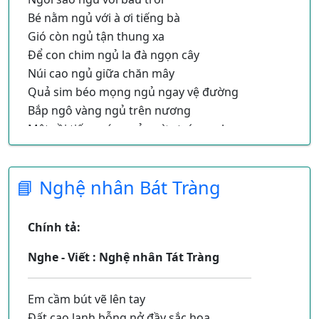
Bé nằm ngủ với à ơi tiếng bà
Gió còn ngủ tận thung xa
Để con chim ngủ la đà ngọn cây
Núi cao ngủ giữa chăn mây
Quả sim béo mọng ngủ ngay vệ đường
Bắp ngô vàng ngủ trên nương
Mệt rồi tiếng sáo ngủ vườn trúc xanh.
Chỉ còn dòng suối lượn quanh
Thức nâng nhịp cối thậm thình suốt đêm.
📘 Nghệ nhân Bát Tràng
Chính tả:
Nghe - Viết : Nghệ nhân Tát Tràng
Em cầm bút vẽ lên tay
Đất cao lanh bỗng nở đầy sắc hoa