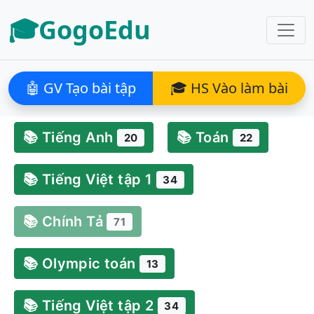
🎓GogoEdu
🤖 GV Tạo bài tập
🎓 HS Vào làm bài
📚 Tiếng Anh
📚 Toán
20
22
📚 Tiếng Việt tập 1
34
📚 Chính Tả
71
📚 Olympic toán
13
📚 Tiếng Việt tập 2
34