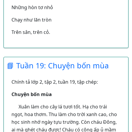
Những hòn tơ nhỏ
Chạy như lăn tròn
Trên sân, trên cỏ.
Vườn trưa gió mát
📘 Tuần 19: Chuyện bốn mùa
Bướm bay dập rờn
Quanh đôi chân mẹ
Chính tả lớp 2, tập 2, tuần 19, tập chép:
Một rừng chân con.
Chuyện bốn mùa
Xuân làm cho cây lá tươi tốt. Hạ cho trái
ngọt, hoa thơm. Thu làm cho trời xanh cao, cho
học sinh nhớ ngày tựu trường. Còn cháu Đông,
ai mà ghét cháu được! Cháu có công ấp ủ mầm