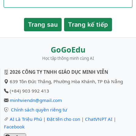
Thi đua học và hành.
Trang sau
Trang kế tiếp
Tuổi nhỏ làm việc nhỏ
Tùy theo sức của mình,
GoGoEdu
Để tham gia kháng chiến,
Học tập thông minh cùng AI
Để gìn giữ hoà bình.
2026 CÔNG TY TNHH GIÁO DỤC MINH VIỄN
Các cháu hãy xứng đáng
639 Tôn Đức Thắng, Phường Hòa Khánh, TP Đà Nẵng
Cháu Bác Hồ Chí Minh.
(+84) 903 992 413
minhviendn@gmail.com
HỒ CHÍ MINH
Chính sách quyền riêng tư
AI Là Triệu Phú
|
Đặt tên cho con
|
ChatVNPT AI
|
Facebook