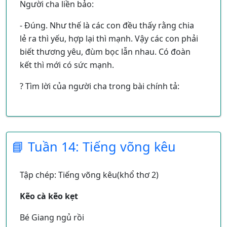
Người cha liền bảo:
- Đúng. Như thế là các con đều thấy rằng chia
lẻ ra thì yếu, hợp lại thì mạnh. Vậy các con phải
biết thương yêu, đùm bọc lẫn nhau. Có đoàn
kết thì mới có sức mạnh.
? Tìm lời của người cha trong bài chính tả:
? Lời của người cha được ghi sau những dấu
câu nào
📘 Tuần 14: Tiếng võng kêu
Tập chép: Tiếng võng kêu(khổ thơ 2)
Kẽo cà kẽo kẹt
Bé Giang ngủ rồi