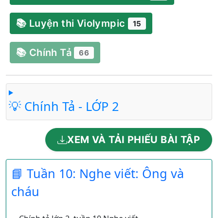
📚 Luyện thi Violympic
15
📚 Chính Tả
66
💡 Chính Tả - LỚP 2
XEM VÀ TẢI PHIẾU BÀI TẬP
📘 Tuần 10: Nghe viết: Ông và
cháu