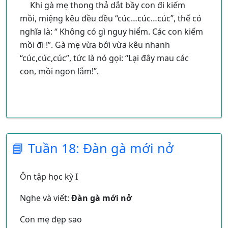
Khi gà mẹ thong thả dắt bầy con đi kiếm
mồi, miệng kêu đều đều “cúc…cúc…cúc”, thế có
nghĩa là: “ Không có gì nguy hiểm. Các con kiếm
mồi đi !”. Gà mẹ vừa bới vừa kêu nhanh
“cúc,cúc,cúc”, tức là nó gọi: “Lại đây mau các
con, mồi ngon lắm!”.
📘 Tuần 18: Đàn gà mới nở
Ôn tập học kỳ I
Nghe và viết:
Đàn gà mới nở
Con mẹ đẹp sao