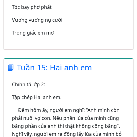
Tóc bay phơ phất
Vương vương nụ cười.
Trong giấc em mơ
Có gặp con cò
Lặn lội bờ sông
📘 Tuần 15: Hai anh em
Có gặp cánh bướm
Mênh mông, mênh mông
Chính tả lớp 2:
Tập chép Hai anh em.
Đêm hôm ấy, người em nghĩ: “Anh mình còn
phải nuôi vợ con. Nếu phần lúa của mình cũng
bằng phần của anh thì thật không công bằng”.
Nghĩ vậy, người em ra đồng lấy lúa của mình bỏ