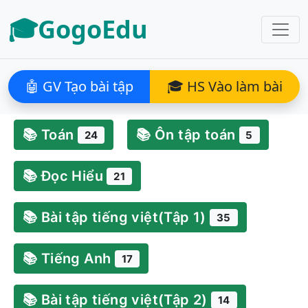
🎓GogoEdu
🤖 GV Tạo bài tập
🎓 HS Vào làm bài
📚 Toán
📚 Ôn tập toán
24
5
📚 Đọc Hiểu
21
📚 Bài tập tiếng việt(Tập 1)
35
📚 Tiếng Anh
17
📚 Bài tập tiếng việt(Tập 2)
14