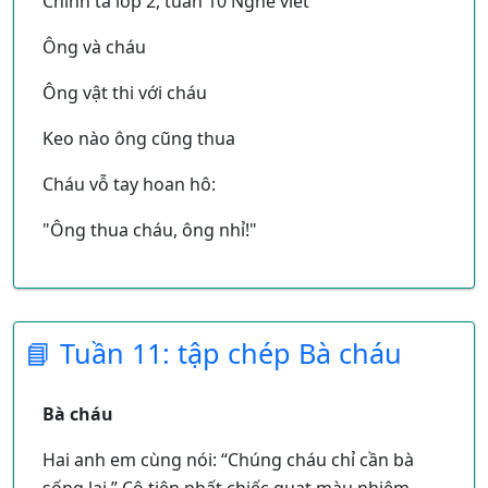
Chính tả lớp 2, tuần 10 Nghe viết
Ông và cháu
Ông vật thi với cháu
Keo nào ông cũng thua
Cháu vỗ tay hoan hô:
"Ông thua cháu, ông nhỉ!"
Bế cháu ông thủ thỉ:
📘 Tuần 11: tập chép Bà cháu
"Cháu khỏe hơn ông nhiều !
Ông là buổi trời chiều
Bà cháu
Cháu là ngày rạng sáng."
Hai anh em cùng nói: “Chúng cháu chỉ cần bà