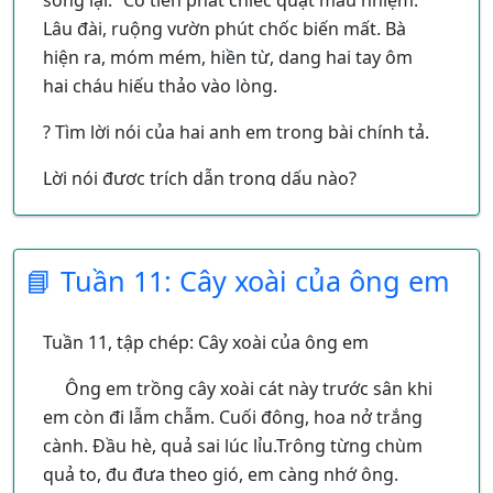
sống lại.” Cô tiên phất chiếc quạt màu nhiệm.
Lâu đài, ruộng vườn phút chốc biến mất. Bà
hiện ra, móm mém, hiền từ, dang hai tay ôm
hai cháu hiếu thảo vào lòng.
? Tìm lời nói của hai anh em trong bài chính tả.
Lời nói được trích dẫn trong dấu nào?
📘 Tuần 11: Cây xoài của ông em
Tuần 11, tập chép: Cây xoài của ông em
Ông em trồng cây xoài cát này trước sân khi
em còn đi lẫm chẫm. Cuối đông, hoa nở trắng
cành. Đầu hè, quả sai lúc lỉu.Trông từng chùm
quả to, đu đưa theo gió, em càng nhớ ông.