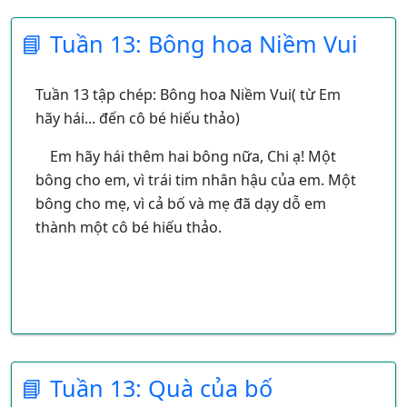
Chẳng bằng mẹ đã thức vì chúng con
📘 Tuần 13: Bông hoa Niềm Vui
Đêm nay con ngủ giấc tròn
Mẹ là ngọn gió của con suốt đời.
Tuần 13 tập chép: Bông hoa Niềm Vui( từ Em
TRẦN QUỐC MINH
hãy hái... đến cô bé hiếu thảo)
- Đếm và nhận xét về số chữ của các dòng thơ
Em hãy hái thêm hai bông nữa, Chi ạ! Một
trong bài chính tả
bông cho em, vì trái tim nhân hậu của em. Một
bông cho mẹ, vì cả bố và mẹ đã dạy dỗ em
- Nêu cách viết của mỗi chữ đầu của dòng thơ.
thành một cô bé hiếu thảo.
📘 Tuần 13: Quà của bố