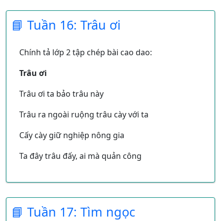
- Trong hai từ bé dưới đây, từ nào là tên riêng?
📘 Tuần 16: Trâu ơi
Bé là một cô bé yêu loài vật.
Chính tả lớp 2 tập chép bài cao dao:
Trâu ơi
Trâu ơi ta bảo trâu này
Trâu ra ngoài ruộng trâu cày với ta
Cấy cày giữ nghiệp nông gia
Ta đây trâu đấy, ai mà quản công
Bao giờ cây lúa còn bông
Thì còn ngọn cỏ ngoài đồng trâu ăn.
📘 Tuần 17: Tìm ngọc