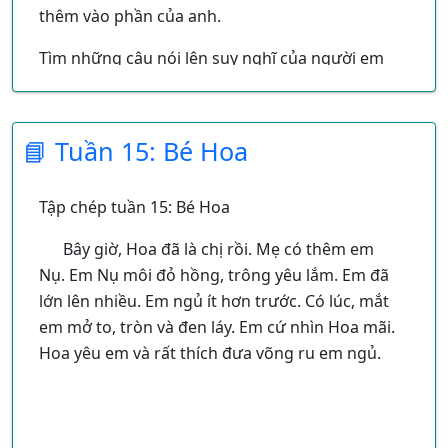
thêm vào phần của anh.
Tìm những câu nói lên suy nghĩ của người em
trong bài chính tả.
Suy nghĩ của người em được ghi với những dấu
📘 Tuần 15: Bé Hoa
câu nào?
Tập chép tuần 15: Bé Hoa
Bây giờ, Hoa đã là chị rồi. Mẹ có thêm em
Nụ. Em Nụ môi đỏ hồng, trông yêu lắm. Em đã
lớn lên nhiều. Em ngủ ít hơn trước. Có lúc, mắt
em mở to, tròn và đen láy. Em cứ nhìn Hoa mãi.
Hoa yêu em và rất thích đưa võng ru em ngủ.