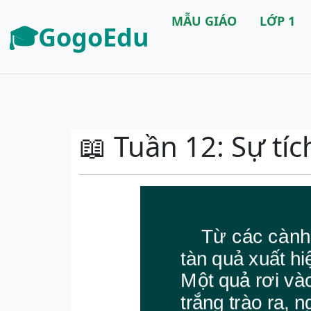
MẪU GIÁO
LỚP 1
🎓GogoEdu
📖 Tuần 12: Sự tíc