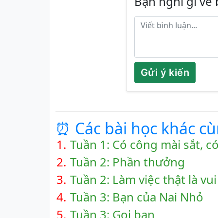
Bạn nghĩ gì về 
Gửi ý kiến
⏰ Các bài học khác c
1.
Tuần 1: Có công mài sắt, c
2.
Tuần 2: Phần thưởng
3.
Tuần 2: Làm việc thật là vui
4.
Tuần 3: Bạn của Nai Nhỏ
5.
Tuần 3: Gọi bạn