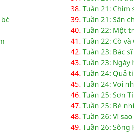
38.
Tuần 21: Chim 
 bè
39.
Tuần 21: Sân c
40.
Tuần 22: Một t
em
41.
Tuần 22: Cò và
42.
Tuần 23: Bác sĩ
43.
Tuần 23: Ngày 
44.
Tuần 24: Quả t
45.
Tuần 24: Voi n
46.
Tuần 25: Sơn Ti
47.
Tuần 25: Bé nh
48.
Tuần 26: Vì sao
49.
Tuần 26: Sông