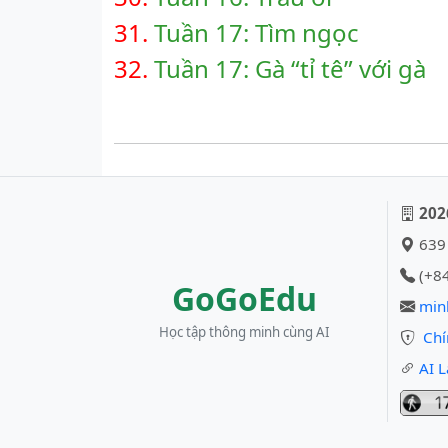
31.
Tuần 17: Tìm ngọc
32.
Tuần 17: Gà “tỉ tê” với gà
202
639 
(+84
GoGoEdu
min
Học tập thông minh cùng AI
Chí
AI L