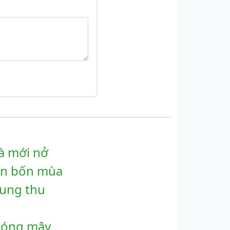
à mới nở
ện bốn mùa
rung thu
bóng mây