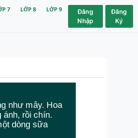
ỚP 7
LỚP 8
LỚP 9
Đăng
Đăng
Nhập
Ký