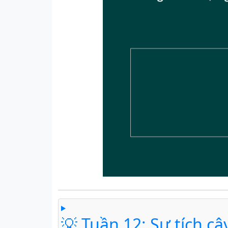
💡 Tuần 12: Sự tích câ