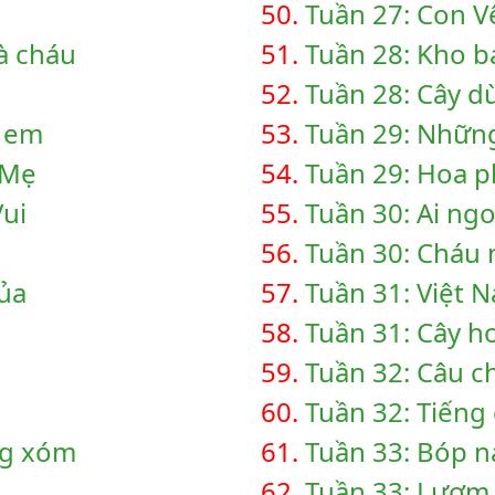
50.
Tuần 27: Con V
à cháu
51.
Tuần 28: Kho b
u
52.
Tuần 28: Cây d
g em
53.
Tuần 29: Nhữn
 Mẹ
54.
Tuần 29: Hoa 
ui
55.
Tuần 30: Ai ng
56.
Tuần 30: Cháu
ủa
57.
Tuần 31: Việt 
58.
Tuần 31: Cây h
59.
Tuần 32: Câu c
60.
Tuần 32: Tiếng 
ng xóm
61.
Tuần 33: Bóp n
62.
Tuần 33: Lượm