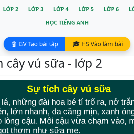
LỚP 2
LỚP 3
LỚP 4
LỚP 5
LỚP 6
L
HỌC TIẾNG ANH
🤖 GV Tạo bài tập
🎓 HS Vào làm bài
h cây vú sữa - lớp 2