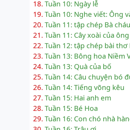
18.
Tuần 10: Ngày lễ
19.
Tuần 10: Nghe viết: Ông v
20.
Tuần 11: tập chép Bà chá
21.
Tuần 11: Cây xoài của ôn
22.
Tuần 12: tập chép bài thơ
23.
Tuần 13: Bông hoa Niềm V
24.
Tuần 13: Quà của bố
25.
Tuần 14: Câu chuyện bó đ
26.
Tuần 14: Tiếng võng kêu
27.
Tuần 15: Hai anh em
28.
Tuần 15: Bé Hoa
29.
Tuần 16: Con chó nhà hà
30.
Tuần 16: Trâu ơi