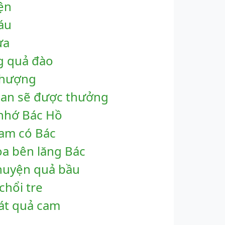
ện
áu
ừa
g quả đào
phượng
oan sẽ được thưởng
 nhớ Bác Hồ
Nam có Bác
oa bên lăng Bác
huyện quả bầu
chổi tre
át quả cam