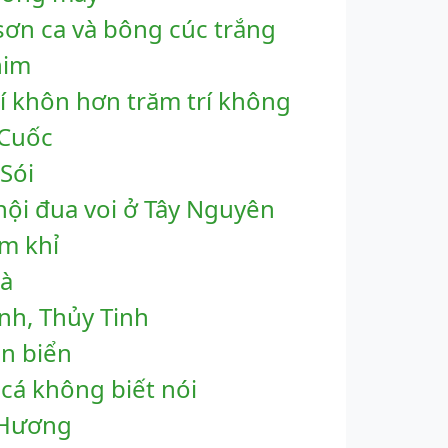
sơn ca và bông cúc trắng
him
rí khôn hơn trăm trí không
 Cuốc
 Sói
hội đua voi ở Tây Nguyên
im khỉ
hà
nh, Thủy Tinh
ìn biển
 cá không biết nói
 Hương