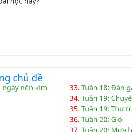
bài học này?
ùng chủ đề
ó ngày nên kim
33.
Tuần 18: Đàn g
34.
Tuần 19: Chuy
35.
Tuần 19: Thư t
36.
Tuần 20: Gió
37.
Tuần 20: Mưa 