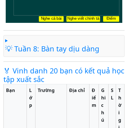
💡 Tuần 8: Bàn tay dịu dàng
🏅 Vinh danh 20 bạn có kết quả học
tập xuất sắc
Bạn
L
Trường
Địa chỉ
Đ
G
S
T
ớ
iể
hi
L
h
p
m
c
ờ
h
i
ú
g
i