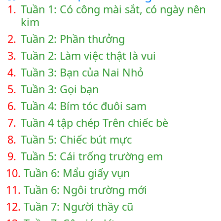
1.
Tuần 1: Có công mài sắt, có ngày nên
kim
2.
Tuần 2: Phần thưởng
3.
Tuần 2: Làm việc thật là vui
4.
Tuần 3: Bạn của Nai Nhỏ
5.
Tuần 3: Gọi bạn
6.
Tuần 4: Bím tóc đuôi sam
7.
Tuần 4 tập chép Trên chiếc bè
8.
Tuần 5: Chiếc bút mực
9.
Tuần 5: Cái trống trường em
10.
Tuần 6: Mẩu giấy vụn
11.
Tuần 6: Ngôi trường mới
12.
Tuần 7: Người thầy cũ