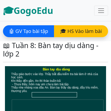
🎓GogoEdu
🤖 GV Tạo bài tập
🎓 HS Vào làm bài
📖 Tuần 8: Bàn tay dịu dàng -
lớp 2