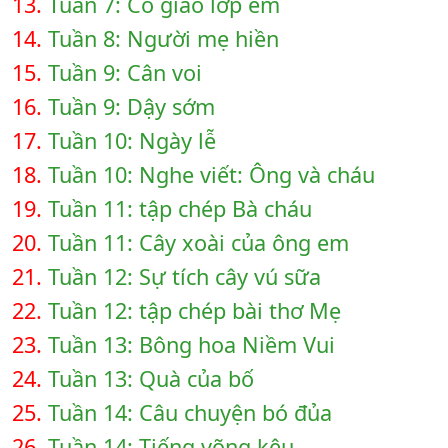
13.
Tuần 7: Cô giáo lớp em
14.
Tuần 8: Người mẹ hiền
15.
Tuần 9: Cân voi
16.
Tuần 9: Dậy sớm
17.
Tuần 10: Ngày lễ
18.
Tuần 10: Nghe viết: Ông và cháu
19.
Tuần 11: tập chép Bà cháu
20.
Tuần 11: Cây xoài của ông em
21.
Tuần 12: Sự tích cây vú sữa
22.
Tuần 12: tập chép bài thơ Mẹ
23.
Tuần 13: Bông hoa Niềm Vui
24.
Tuần 13: Quà của bố
25.
Tuần 14: Câu chuyện bó đủa
26.
Tuần 14: Tiếng võng kêu