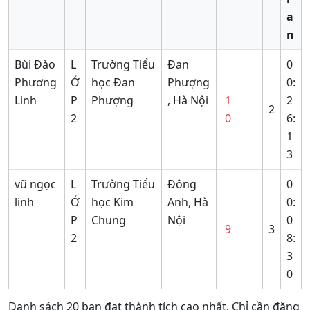
a
n
Bùi Đào
L
Trường Tiểu
Đan
0
Phương
Ớ
học Đan
Phượng
0:
Linh
P
Phượng
, Hà Nội
1
2
2
2
0
6:
1
3
vũ ngọc
L
Trường Tiểu
Đông
0
linh
Ớ
học Kim
Anh, Hà
0:
P
Chung
Nội
0
9
3
2
8:
3
0
Danh sách 20 bạn đạt thành tích cao nhất. Chỉ cần đăng