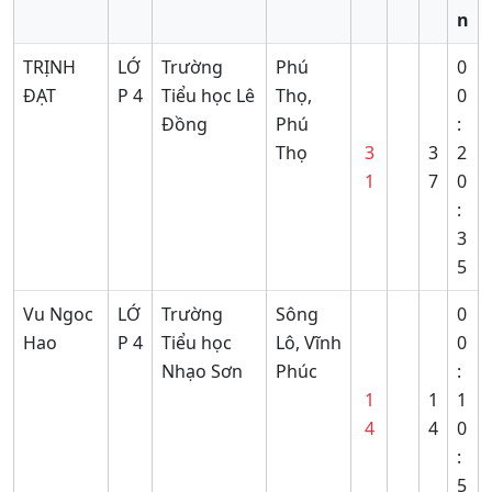
n
TRỊNH
LỚ
Trường
Phú
0
ĐẠT
P 4
Tiểu học Lê
Thọ,
0
Đồng
Phú
:
Thọ
3
3
2
1
7
0
:
3
5
Vu Ngoc
LỚ
Trường
Sông
0
Hao
P 4
Tiểu học
Lô, Vĩnh
0
Nhạo Sơn
Phúc
:
1
1
1
4
4
0
:
5