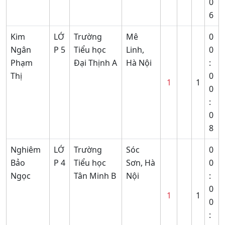
0
6
Kim
LỚ
Trường
Mê
0
Ngân
P 5
Tiểu học
Linh,
0
Phạm
Đại Thịnh A
Hà Nội
:
Thị
0
1
1
0
:
0
8
Nghiêm
LỚ
Trường
Sóc
0
Bảo
P 4
Tiểu học
Sơn, Hà
0
Ngọc
Tân Minh B
Nội
:
0
1
1
0
: