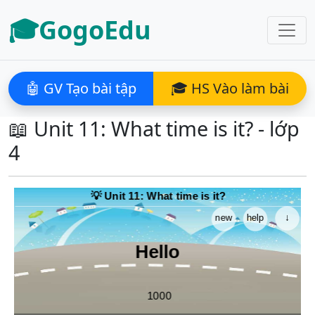
🎓GogoEdu
🤖 GV Tạo bài tập
🎓 HS Vào làm bài
📖 Unit 11: What time is it? - lớp
4