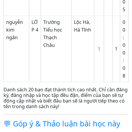
0
5
nguyễn
LỚ
Trường
Lộc Hà,
0
kim
P 4
Tiểu học
Hà Tĩnh
0
ngân
Thạch
:
Châu
0
1
1
0
:
0
8
Danh sách 20 bạn đạt thành tích cao nhất. Chỉ cần đăng
ký, đăng nhập và học tập đều đặn, điểm của bạn sẽ tự
động cập nhật và biết đâu bạn sẽ là người tiếp theo có
tên trong danh sách này!
💬 Góp ý & Thảo luận bài học này