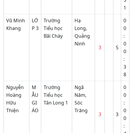
5
1
Vũ Minh
LỚ
Trường
Hạ
0
Khang
P 3
Tiểu học
Long,
0
Bãi Cháy
Quảng
:
Ninh
0
3
5
0
:
3
8
Nguyễn
M
Trường
Ngã
0
Hoàng
ẪU
Tiểu học
Năm,
0
Hữu
GI
Tân Long 1
Sóc
:
Thiện
ÁO
Trăng
0
3
3
0
: