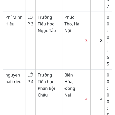
7
Phí Minh
LỚ
Trường
Phúc
0
Hiệu
P 3
Tiểu học
Thọ, Hà
0
Ngọc Tảo
Nội
:
0
3
8
1
:
5
5
nguyen
LỚ
Trường
Biên
0
hai trieu
P 4
Tiểu học
Hòa,
0
Phan Bội
Đồng
:
Châu
Nai
0
3
3
0
: