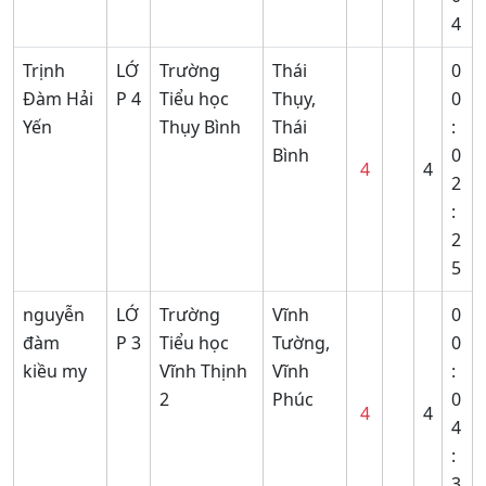
4
Trịnh
LỚ
Trường
Thái
0
Đàm Hải
P 4
Tiểu học
Thụy,
0
Yến
Thụy Bình
Thái
:
Bình
0
4
4
2
:
2
5
nguyễn
LỚ
Trường
Vĩnh
0
đàm
P 3
Tiểu học
Tường,
0
kiều my
Vĩnh Thịnh
Vĩnh
:
2
Phúc
0
4
4
4
:
3