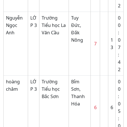
2
Nguyễn
LỚ
Trường
Tuy
0
Ngọc
P 3
Tiểu học La
Đức,
0
Anh
Văn Cầu
Đắk
:
Nông
1
0
7
3
7
:
4
2
hoàng
LỚ
Trường
Bỉm
0
châm
P 3
Tiểu học
Sơn,
0
Bắc Sơn
Thanh
:
Hóa
0
6
6
5
:
0