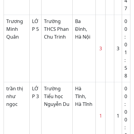
4
7
Trương
LỚ
Trường
Ba
0
Minh
P 5
THCS Phan
Đình,
0
Quân
Chu Trinh
Hà Nội
:
0
3
3
1
:
5
8
trần thị
LỚ
Trường
Hà
0
như
P 3
Tiểu học
Tĩnh,
0
ngọc
Nguyễn Du
Hà Tĩnh
:
0
1
1
0
: