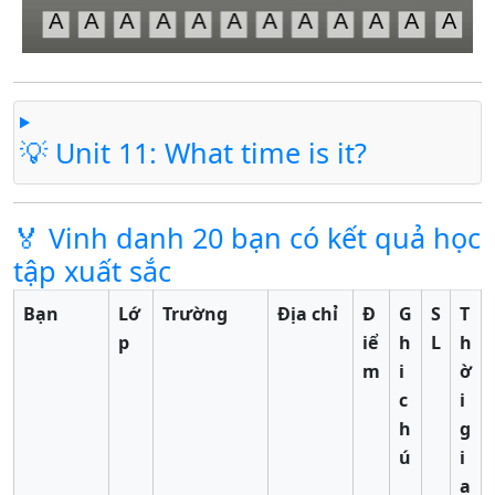
💡 Unit 11: What time is it?
🏅 Vinh danh 20 bạn có kết quả học
tập xuất sắc
Bạn
Lớ
Trường
Địa chỉ
Đ
G
S
T
p
iể
h
L
h
m
i
ờ
c
i
h
g
ú
i
a