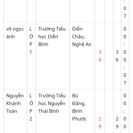
:
0
7
võ ngọc
L
Trường Tiểu
Diễn
0
ánh
Ớ
học Diễn
Châu,
0
P
Bình
Nghệ An
:
1
3
3
0
6
6
0
:
0
7
Nguyễn
L
Trường Tiểu
Bù
0
Khánh
Ớ
học Nguyễn
Đăng,
0
Toàn
P
Thái Bình
Bình
:
2
Phước
2
2
0
9
9
0