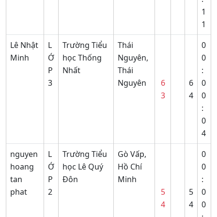
1
1
Lê Nhật
L
Trường Tiểu
Thái
0
Minh
Ớ
học Thống
Nguyên,
0
P
Nhất
Thái
:
3
Nguyên
6
6
0
3
4
0
:
0
4
nguyen
L
Trường Tiểu
Gò Vấp,
0
hoang
Ớ
học Lê Quý
Hồ Chí
0
tan
P
Đôn
Minh
:
phat
2
5
5
0
4
4
0