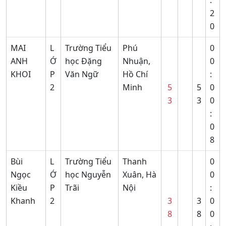
:
2
0
MAI
L
Trường Tiểu
Phú
0
ANH
Ớ
học Đặng
Nhuận,
0
KHOI
P
Văn Ngữ
Hồ Chí
:
2
Minh
5
5
0
3
3
0
:
0
8
Bùi
L
Trường Tiểu
Thanh
0
Ngọc
Ớ
học Nguyễn
Xuân, Hà
0
Kiều
P
Trãi
Nội
:
Khanh
2
3
3
0
8
8
0