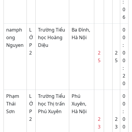
:
0
6
namph
L
Trường Tiểu
Ba Đình,
0
ong
Ớ
học Hoàng
Hà Nội
0
Nguyen
P
Diệu
:
2
2
2
0
5
5
0
:
2
0
Phạm
L
Trường Tiểu
Phú
0
Thái
Ớ
học Thị trấn
Xuyên,
0
Sơn
P
Phú Xuyên
Hà Nội
:
2
2
2
0
3
3
0