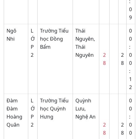
:
0
9
Ngô
L
Trường Tiểu
Thái
0
Nhi
Ớ
học Đồng
Nguyên,
0
P
Bẩm
Thái
:
2
Nguyên
2
2
0
8
8
0
:
1
2
Đàm
L
Trường Tiểu
Quỳnh
0
Đàm
Ớ
học Quỳnh
Lưu,
0
Hoàng
P
Hưng
Nghệ An
:
Quân
2
2
2
0
8
8
0