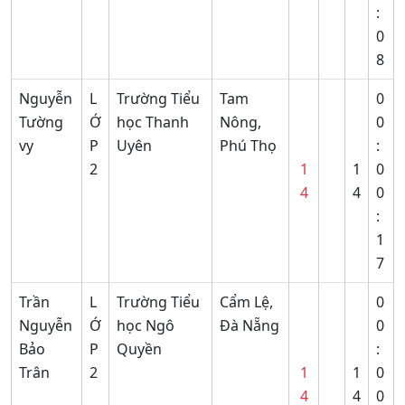
:
0
8
Nguyễn
L
Trường Tiểu
Tam
0
Tường
Ớ
học Thanh
Nông,
0
vy
P
Uyên
Phú Thọ
:
2
1
1
0
4
4
0
:
1
7
Trần
L
Trường Tiểu
Cẩm Lệ,
0
Nguyễn
Ớ
học Ngô
Đà Nẵng
0
Bảo
P
Quyền
:
Trân
2
1
1
0
4
4
0