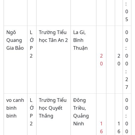
:
0
5
Ngô
L
Trường Tiểu
La Gi,
0
Quang
Ớ
học Tân An 2
Bình
0
Gia Bảo
P
Thuận
:
2
2
2
0
0
0
0
:
2
7
vo canh
L
Trường Tiểu
Đông
0
binh
Ớ
học Quyết
Triều,
0
binh
P
Thắng
Quảng
:
2
Ninh
1
1
0
6
6
0