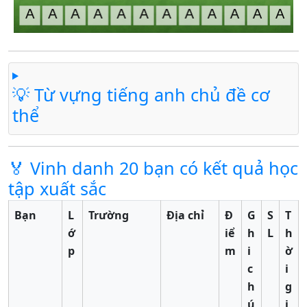
💡 Từ vựng tiếng anh chủ đề cơ
thể
🏅 Vinh danh 20 bạn có kết quả học
tập xuất sắc
Bạn
L
Trường
Địa chỉ
Đ
G
S
T
ớ
iể
h
L
h
p
m
i
ờ
c
i
h
g
ú
i