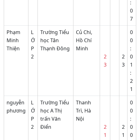
:
0
7
Phạm
L
Trường Tiểu
Củ Chi,
0
Minh
Ớ
học Tân
Hồ Chí
0
Thiện
P
Thạnh Đông
Minh
:
2
2
2
0
3
3
1
:
2
1
nguyễn
L
Trường Tiểu
Thanh
0
phương
Ớ
học A Thị
Trì, Hà
0
P
trấn Văn
Nội
:
2
Điển
2
2
0
1
1
0