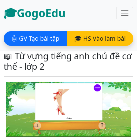
🎓GogoEdu
🤖 GV Tạo bài tập
🎓 HS Vào làm bài
📖 Từ vựng tiếng anh chủ đề cơ
thể - lớp 2