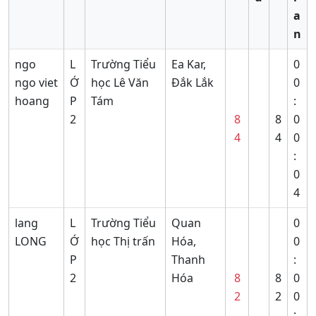
a
n
ngo
L
Trường Tiểu
Ea Kar,
0
ngo viet
Ớ
học Lê Văn
Đắk Lắk
0
hoang
P
Tám
:
2
8
8
0
4
4
0
:
0
4
lang
L
Trường Tiểu
Quan
0
LONG
Ớ
học Thị trấn
Hóa,
0
P
Thanh
:
2
Hóa
8
8
0
2
2
0
: