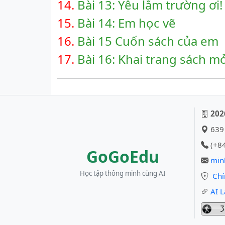
14.
Bài 13: Yêu lắm trường ơi!
15.
Bài 14: Em học vẽ
16.
Bài 15 Cuốn sách của em
17.
Bài 16: Khai trang sách m
202
639 
(+84
GoGoEdu
min
Học tập thông minh cùng AI
Chí
AI L