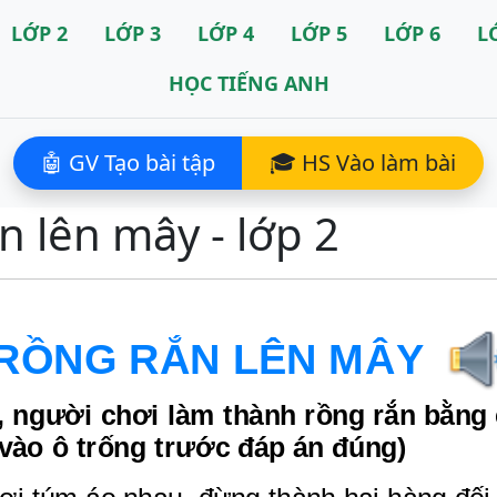
LỚP 2
LỚP 3
LỚP 4
LỚP 5
LỚP 6
L
HỌC TIẾNG ANH
🤖 GV Tạo bài tập
🎓 HS Vào làm bài
n lên mây - lớp 2