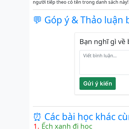
người tiếp theo có tên trong danh sách này!
💬 Góp ý & Thảo luận 
Bạn nghĩ gì về 
Gửi ý kiến
⏰ Các bài học khác c
1.
Ếch xanh đi học