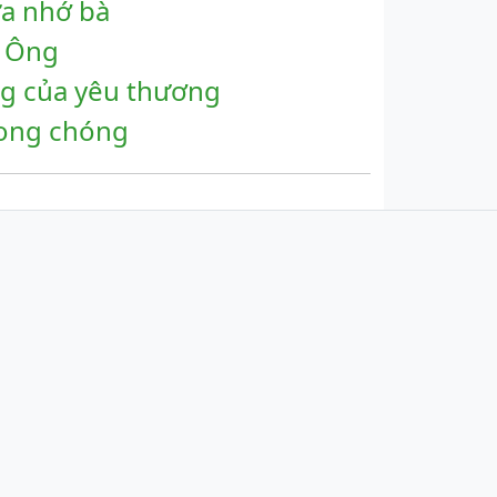
ửa nhớ bà
g Ông
ng của yêu thương
hong chóng