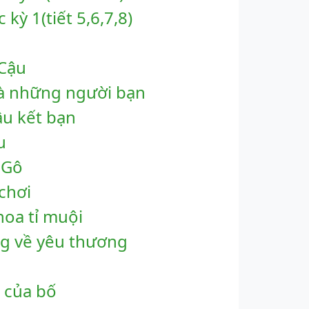
kỳ 1(tiết 5,6,7,8)
 Cậu
và những người bạn
âu kết bạn
u
ê-Gô
chơi
 hoa tỉ muội
ng về yêu thương
i của bố