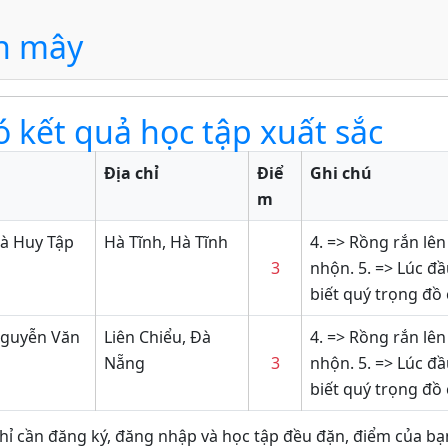
ên mây
ó kết quả học tập xuất sắc
Địa chỉ
Điể
Ghi chú
m
à Huy Tập
Hà Tĩnh, Hà Tĩnh
4. => Rồng rắn lên
3
nhộn. 5. => Lúc đ
biết quý trọng đồ 
Nguyễn Văn
Liên Chiểu, Đà
4. => Rồng rắn lên
Nẵng
3
nhộn. 5. => Lúc đ
biết quý trọng đồ 
hỉ cần đăng ký, đăng nhập và học tập đều đặn, điểm của bạn