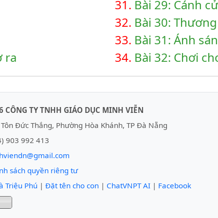
31.
Bài 29: Cánh c
32.
Bài 30: Thươn
33.
Bài 31: Ánh sá
ở ra
34.
Bài 32: Chơi c
6 CÔNG TY TNHH GIÁO DỤC MINH VIỄN
Tôn Đức Thắng, Phường Hòa Khánh, TP Đà Nẵng
) 903 992 413
hviendn@gmail.com
nh sách quyền riêng tư
à Triệu Phú
|
Đặt tên cho con
|
ChatVNPT AI
|
Facebook