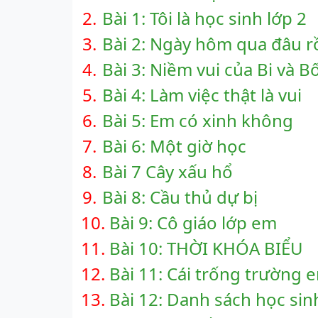
2.
Bài 1: Tôi là học sinh lớp 2
3.
Bài 2: Ngày hôm qua đâu r
4.
Bài 3: Niềm vui của Bi và 
5.
Bài 4: Làm việc thật là vui
6.
Bài 5: Em có xinh không
7.
Bài 6: Một giờ học
8.
Bài 7 Cây xấu hổ
9.
Bài 8: Cầu thủ dự bị
10.
Bài 9: Cô giáo lớp em
11.
Bài 10: THỜI KHÓA BIỂU
12.
Bài 11: Cái trống trường 
13.
Bài 12: Danh sách học sin