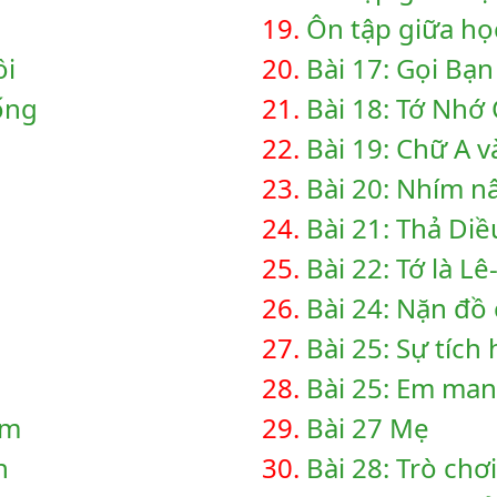
19.
Ôn tập giữa học 
ồi
20.
Bài 17: Gọi Bạn
Bống
21.
Bài 18: Tớ Nhớ
22.
Bài 19: Chữ A 
23.
Bài 20: Nhím n
24.
Bài 21: Thả Diề
25.
Bài 22: Tớ là L
26.
Bài 24: Nặn đồ 
27.
Bài 25: Sự tích
28.
Bài 25: Em ma
em
29.
Bài 27 Mẹ
h
30.
Bài 28: Trò chơ