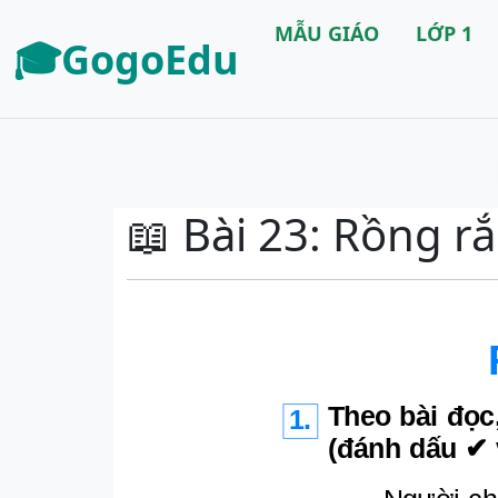
MẪU GIÁO
LỚP 1
🎓GogoEdu
📖 Bài 23: Rồng rắ