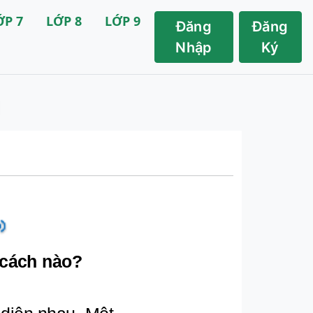
ỚP 7
LỚP 8
LỚP 9
Đăng
Đăng
Nhập
Ký