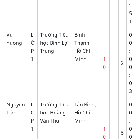
:
5
1
Vu
L
Trường Tiểu
Bình
0
huong
Ớ
học Bình Lợi
Thạnh,
0
P
Trung
Hồ Chí
:
1
Minh
1
0
2
0
0
:
0
3
Nguyễn
L
Trường Tiểu
Tân Bình,
0
Tiên
Ớ
học Hoàng
Hồ Chí
0
P
Văn Thụ
Minh
:
1
1
0
5
0
0