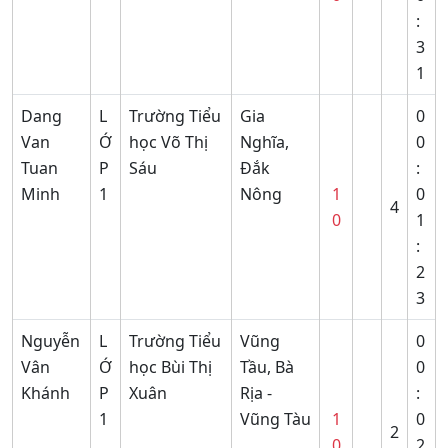
:
3
1
Dang
L
Trường Tiểu
Gia
0
Van
Ớ
học Võ Thị
Nghĩa,
0
Tuan
P
Sáu
Đắk
:
Minh
1
Nông
1
0
4
0
1
:
2
3
Nguyễn
L
Trường Tiểu
Vũng
0
Vân
Ớ
học Bùi Thị
Tầu, Bà
0
Khánh
P
Xuân
Rịa -
:
1
Vũng Tàu
1
0
2
0
2