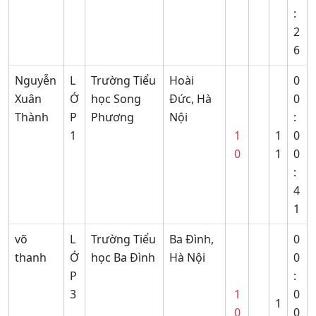
:
2
6
Nguyễn
L
Trường Tiểu
Hoài
0
Xuân
Ớ
học Song
Đức, Hà
0
Thành
P
Phương
Nội
:
1
1
1
0
0
1
0
:
4
1
võ
L
Trường Tiểu
Ba Đình,
0
thanh
Ớ
học Ba Đình
Hà Nội
0
P
:
3
1
0
1
0
0