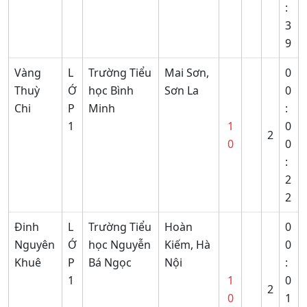
:
3
9
Vàng
L
Trường Tiểu
Mai Sơn,
0
Thuỳ
Ớ
học Bình
Sơn La
0
Chi
P
Minh
:
1
1
0
2
0
0
:
2
2
Đinh
L
Trường Tiểu
Hoàn
0
Nguyên
Ớ
học Nguyễn
Kiếm, Hà
0
Khuê
P
Bá Ngọc
Nội
:
1
1
0
2
0
1