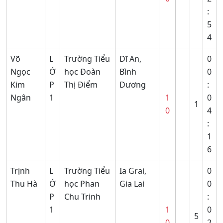
:
5
4
Võ
L
Trường Tiểu
Dĩ An,
0
Ngọc
Ớ
học Đoàn
Bình
0
Kim
P
Thị Điểm
Dương
:
Ngân
1
1
0
1
0
4
:
1
6
Trịnh
L
Trường Tiểu
Ia Grai,
0
Thu Hà
Ớ
học Phan
Gia Lai
0
P
Chu Trinh
:
1
1
0
5
0
2