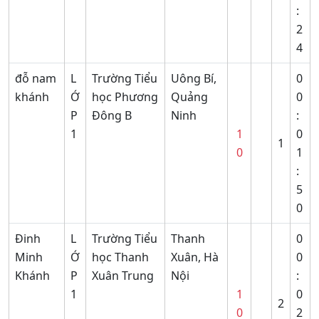
:
2
4
đỗ nam
L
Trường Tiểu
Uông Bí,
0
khánh
Ớ
học Phương
Quảng
0
P
Đông B
Ninh
:
1
1
0
1
0
1
:
5
0
Đinh
L
Trường Tiểu
Thanh
0
Minh
Ớ
học Thanh
Xuân, Hà
0
Khánh
P
Xuân Trung
Nội
:
1
1
0
2
0
2