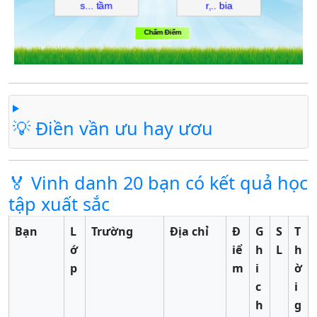
💡 Điền vần ưu hay ươu
🏅 Vinh danh 20 bạn có kết quả học
tập xuất sắc
Bạn
L
Trường
Địa chỉ
Đ
G
S
T
ớ
iể
h
L
h
p
m
i
ờ
c
i
h
g