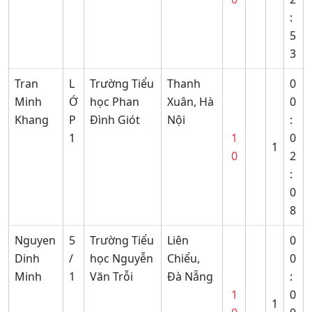
:
5
3
Tran
L
Trường Tiểu
Thanh
0
Minh
Ớ
học Phan
Xuân, Hà
0
Khang
P
Đình Giót
Nội
:
1
1
0
1
0
2
:
0
8
Nguyen
5
Trường Tiểu
Liên
0
Dinh
/
học Nguyễn
Chiểu,
0
Minh
1
Văn Trỗi
Đà Nẵng
:
1
0
1