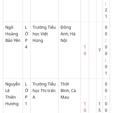
:
2
1
Ngô
L
Trường Tiểu
Đông
0
Hoàng
Ớ
học Việt
Anh, Hà
0
Bảo Yến
P
Hùng
Nội
:
4
1
0
7
0
0
:
0
1
Nguyễn
L
Trường Tiểu
Thới
0
Lê
Ớ
học Thị trấn
Bình, Cà
0
Thiên
P
A
Mau
:
Hương
1
1
1
0
0
5
0