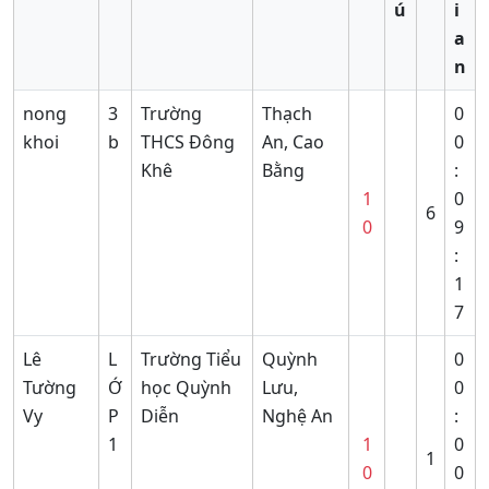
ú
i
a
n
nong
3
Trường
Thạch
0
khoi
b
THCS Đông
An, Cao
0
Khê
Bằng
:
1
0
6
0
9
:
1
7
Lê
L
Trường Tiểu
Quỳnh
0
Tường
Ớ
học Quỳnh
Lưu,
0
Vy
P
Diễn
Nghệ An
:
1
1
0
1
0
0