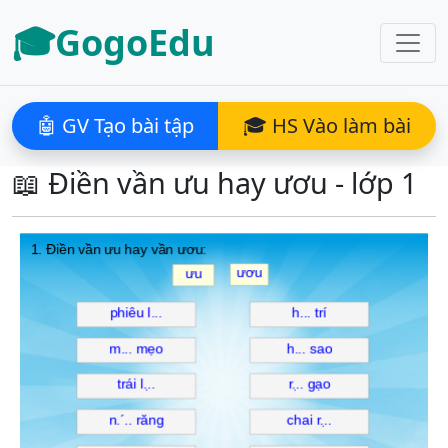
🎓GogoEdu
🤖 GV Tạo bài tập
🎓 HS Vào làm bài
📖 Điền vần ưu hay ươu - lớp 1