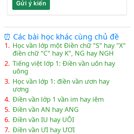
Gửi ý kiến
⏰ Các bài học khác cùng chủ đề
1.
Học vần lớp một Điền chữ "S" hay "X"
điền chữ "C" hay K", NG hay NGH
2.
Tiếng việt lớp 1: Điền vần uôn hay
uông
3.
Học vần lớp 1: điền vần ươn hay
ương
4.
Điền vần lớp 1 vần im hay iêm
5.
Điền vần AN hay ANG
6.
Điền vần IU hay UÔI
7.
Điền vần ƯI hay ƯƠI