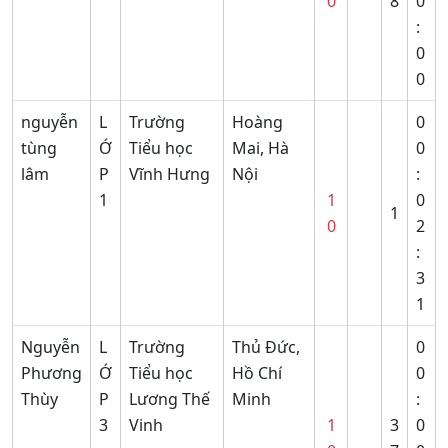
0
8
0
:
0
0
nguyễn
L
Trường
Hoàng
0
tùng
Ớ
Tiểu học
Mai, Hà
0
lâm
P
Vĩnh Hưng
Nội
:
1
1
0
1
0
2
:
3
1
Nguyễn
L
Trường
Thủ Đức,
0
Phương
Ớ
Tiểu học
Hồ Chí
0
Thùy
P
Lương Thế
Minh
:
3
Vinh
1
3
0