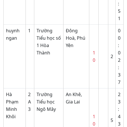
:
5
1
huynh
1
Trường
Đông
0
ngan
Tiểu học số
Hoà, Phú
0
1 Hòa
Yên
:
Thành
1
0
2
0
2
:
3
7
Hà
2
Trường
An Khê,
2
Phạm
A
Tiểu học
Gia Lai
3
Minh
3
Ngô Mây
:
Khôi
1
4
5
0
3