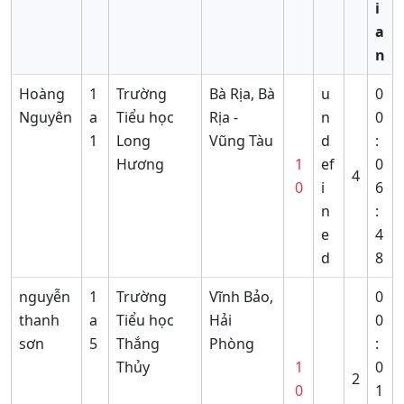
i
a
n
Hoàng
1
Trường
Bà Rịa, Bà
u
0
Nguyên
a
Tiểu học
Rịa -
n
0
1
Long
Vũng Tàu
d
:
Hương
1
ef
0
4
0
i
6
n
:
e
4
d
8
nguyễn
1
Trường
Vĩnh Bảo,
0
thanh
a
Tiểu học
Hải
0
sơn
5
Thắng
Phòng
:
Thủy
1
0
2
0
1