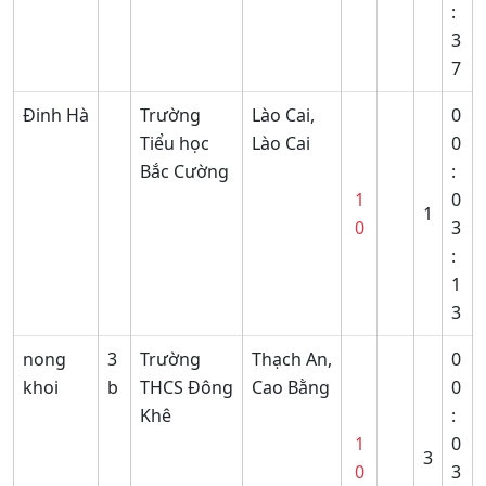
:
3
7
Đinh Hà
Trường
Lào Cai,
0
Tiểu học
Lào Cai
0
Bắc Cường
:
1
0
1
0
3
:
1
3
nong
3
Trường
Thạch An,
0
khoi
b
THCS Đông
Cao Bằng
0
Khê
:
1
0
3
0
3