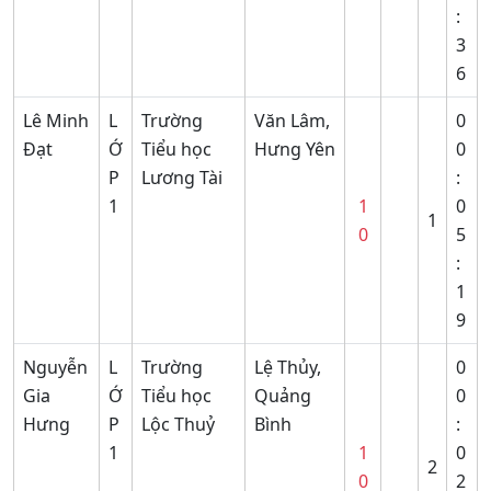
:
3
6
Lê Minh
L
Trường
Văn Lâm,
0
Đạt
Ớ
Tiểu học
Hưng Yên
0
P
Lương Tài
:
1
1
0
1
0
5
:
1
9
Nguyễn
L
Trường
Lệ Thủy,
0
Gia
Ớ
Tiểu học
Quảng
0
Hưng
P
Lộc Thuỷ
Bình
:
1
1
0
2
0
2