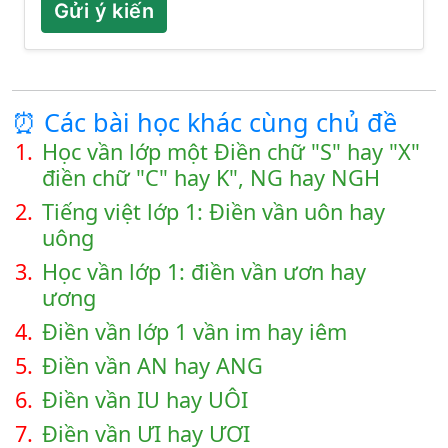
Gửi ý kiến
⏰ Các bài học khác cùng chủ đề
1.
Học vần lớp một Điền chữ "S" hay "X"
điền chữ "C" hay K", NG hay NGH
2.
Tiếng việt lớp 1: Điền vần uôn hay
uông
3.
Học vần lớp 1: điền vần ươn hay
ương
4.
Điền vần lớp 1 vần im hay iêm
5.
Điền vần AN hay ANG
6.
Điền vần IU hay UÔI
7.
Điền vần ƯI hay ƯƠI