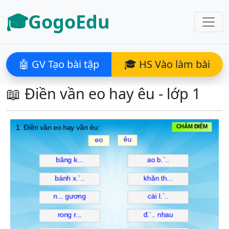
🎓GogoEdu
🤖 GV Tạo bài tập
🎓 HS Vào làm bài
📖 Điền vần eo hay êu - lớp 1