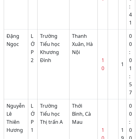
:
4
1
Đặng
L
Trường
Thanh
0
Ngọc
Ớ
Tiểu học
Xuân, Hà
0
P
Khương
Nội
:
2
Đình
1
0
1
0
1
:
5
7
Nguyễn
L
Trường
Thới
0
Lê
Ớ
Tiểu học
Bình, Cà
0
Thiên
P
Thị trấn A
Mau
:
Hương
1
1
1
0
0
9
0