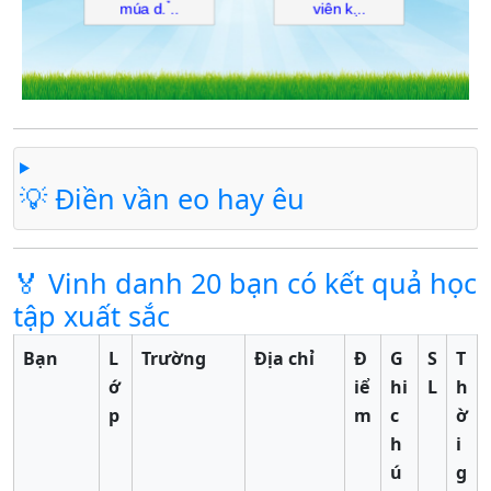
💡 Điền vần eo hay êu
🏅 Vinh danh 20 bạn có kết quả học
tập xuất sắc
Bạn
L
Trường
Địa chỉ
Đ
G
S
T
ớ
iể
hi
L
h
p
m
c
ờ
h
i
ú
g