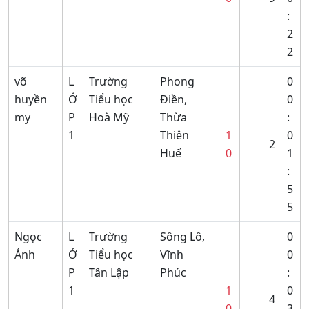
:
2
2
võ
L
Trường
Phong
0
huyền
Ớ
Tiểu học
Điền,
0
my
P
Hoà Mỹ
Thừa
:
1
Thiên
1
0
2
Huế
0
1
:
5
5
Ngọc
L
Trường
Sông Lô,
0
Ánh
Ớ
Tiểu học
Vĩnh
0
P
Tân Lập
Phúc
:
1
1
0
4
0
3