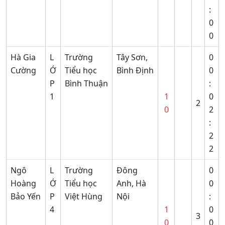
:
0
0
Hà Gia
L
Trường
Tây Sơn,
0
Cường
Ớ
Tiểu học
Bình Định
0
P
Bình Thuận
:
1
1
0
2
0
2
:
2
2
Ngô
L
Trường
Đông
0
Hoàng
Ớ
Tiểu học
Anh, Hà
0
Bảo Yến
P
Việt Hùng
Nội
:
4
1
0
3
0
0