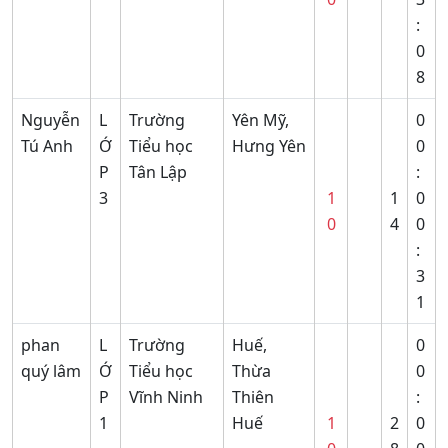
:
0
8
Nguyễn
L
Trường
Yên Mỹ,
0
Tú Anh
Ớ
Tiểu học
Hưng Yên
0
P
Tân Lập
:
3
1
1
0
0
4
0
:
3
1
phan
L
Trường
Huế,
0
quý lâm
Ớ
Tiểu học
Thừa
0
P
Vĩnh Ninh
Thiên
:
1
Huế
1
2
0