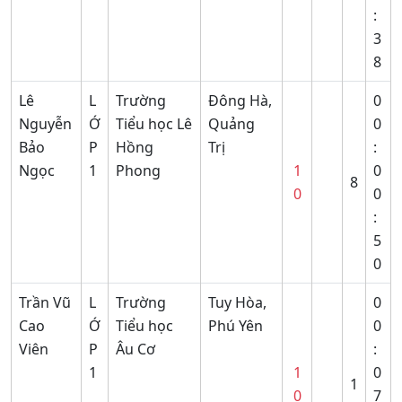
:
3
8
Lê
L
Trường
Đông Hà,
0
Nguyễn
Ớ
Tiểu học Lê
Quảng
0
Bảo
P
Hồng
Trị
:
Ngọc
1
Phong
1
0
8
0
0
:
5
0
Trần Vũ
L
Trường
Tuy Hòa,
0
Cao
Ớ
Tiểu học
Phú Yên
0
Viên
P
Âu Cơ
:
1
1
0
1
0
7