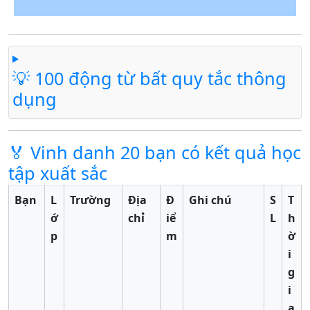
💡 100 động từ bất quy tắc thông
dụng
🏅 Vinh danh 20 bạn có kết quả học
tập xuất sắc
Bạn
L
Trường
Địa
Đ
Ghi chú
S
T
ớ
chỉ
iể
L
h
p
m
ờ
i
g
i
a