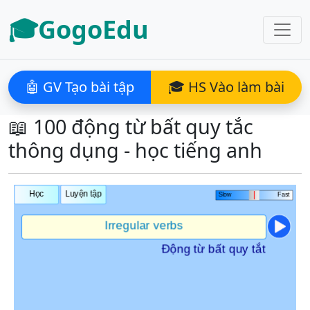
🎓GogoEdu
🤖 GV Tạo bài tập
🎓 HS Vào làm bài
📖 100 động từ bất quy tắc
thông dụng - học tiếng anh