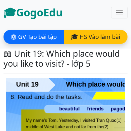
🎓GogoEdu
🤖 GV Tạo bài tập
🎓 HS Vào làm bài
📖 Unit 19: Which place would
you like to visit? - lớp 5