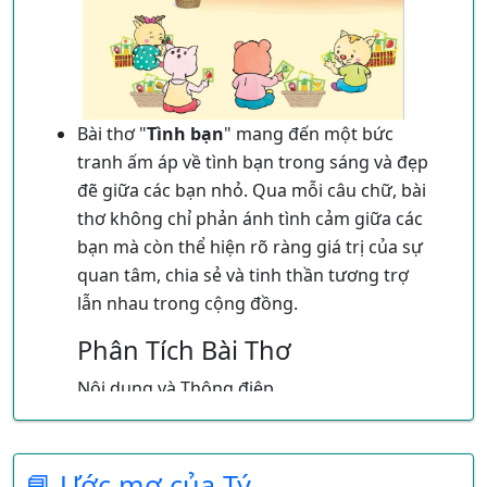
Bài thơ "
Tình bạn
" mang đến một bức
tranh ấm áp về tình bạn trong sáng và đẹp
đẽ giữa các bạn nhỏ. Qua mỗi câu chữ, bài
thơ không chỉ phản ánh tình cảm giữa các
bạn mà còn thể hiện rõ ràng giá trị của sự
quan tâm, chia sẻ và tinh thần tương trợ
lẫn nhau trong cộng đồng.
Phân Tích Bài Thơ
Nội dung và Thông điệp
Tình bạn và sự quan tâm
: Bài thơ bắt đầu
bằng sự vắng mặt đáng chú ý của Thỏ Nâu,
📘 Ước mơ của Tý