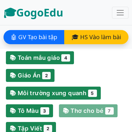
🎓GogoEdu
🤖 GV Tạo bài tập
🎓 HS Vào làm bài
📚 Toán mẫu giáo
4
📚 Giáo Án
2
📚 Môi trường xung quanh
5
📚 Tô Màu
📚 Thơ cho bé
3
7
📚 Tập Viết
2