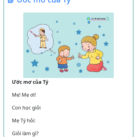
điều này làm dấy lên sự quan tâm từ các
bạn nhỏ. Câu chuyện tiếp tục với quyết
định của các bạn thăm Thỏ Nâu, thể hiện
tình bạn sâu sắc và lòng tốt.
Chia sẻ và giúp đỡ
: Các nhân vật trong bài
thơ, từ Gấu, Mèo, đến Hươu và Nai, mỗi
người đều mang theo một món quà để
thăm Thỏ Nâu, thể hiện hành động chia sẻ
và giúp đỡ bạn bè một cách thiết thực.
Hình ảnh
Ước mơ của Tý
Hình ảnh đa dạng của các nhân vật
: Bài
thơ sử dụng các nhân vật động vật như
Mẹ! Mẹ ơi!
Gấu, Mèo, Hươu, Nai,... mỗi loài mang một
Con học giỏi
món quà khác nhau, tạo nên sự đa dạng và
phong phú trong hình ảnh, đồng thời phản
Mẹ Tý hỏi:
ánh tính cách và tình cảm của từng nhân
vật.
Giỏi làm gì?